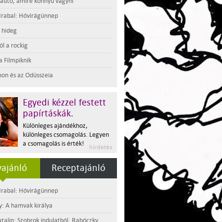
 autó, amire könnyű vágyni
rabal: Hóvirágünnep
t hideg
l a rockig
a Filmpiknik
on és az Odüsszeia
Egyedi kézzel festett
papírtáskák.
Különleges ajándékhoz,
különleges csomagolás. Legyen
a csomagolás is érték!
ajánló
Receptajánló
rabal: Hóvirágünnep
y: A hamvak királya
atalin: Szobrok indulatból. Rabóczky