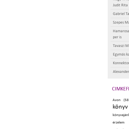
Judit Rita
Gabriel Ta
Szepes Má
Hamarosan 
per is
Tavaszi M
Egymás ka
Konnektor
Alexander
CIMKEF
Avon (58
könyv
könyvaján
érzelem 