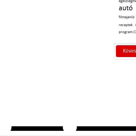
egészségm
autó 
filmajánló
receptek 
program (
Köves