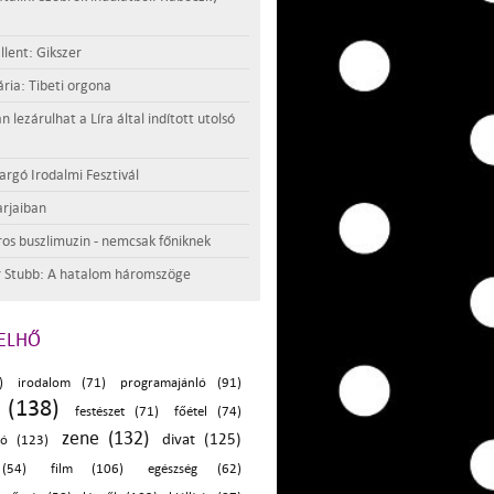
llent: Gikszer
ria: Tibeti orgona
lezárulhat a Líra által indított utolsó
argó Irodalmi Fesztivál
rjaiban
os buszlimuzin - nemcsak főniknek
 Stubb: A hatalom háromszöge
ELHŐ
)
irodalom (71)
programajánló (91)
 (138)
festészet (71)
főétel (74)
zene (132)
divat (125)
ló (123)
(54)
film (106)
egészség (62)