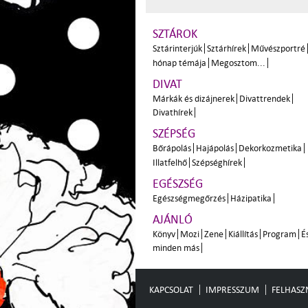
SZTÁROK
Sztárinterjúk
Sztárhírek
Művészportré
hónap témája
Megosztom...
DIVAT
Márkák és dizájnerek
Divattrendek
Divathírek
SZÉPSÉG
Bőrápolás
Hajápolás
Dekorkozmetika
Illatfelhő
Szépséghírek
EGÉSZSÉG
Egészségmegőrzés
Házipatika
AJÁNLÓ
Könyv
Mozi
Zene
Kiállítás
Program
É
minden más
KAPCSOLAT
IMPRESSZUM
FELHASZN