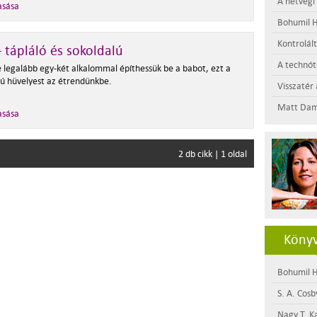
A hétvégi
asása
Bohumil H
Kontrolál
 tápláló és sokoldalú
A technótó
 legalább egy-két alkalommal építhessük be a babot, ezt a
lú hüvelyest az étrendünkbe.
Visszatér 
Matt Dam
asása
2 db cikk | 1 oldal
Könyv
Bohumil H
S. A. Cosb
Nagy T. K