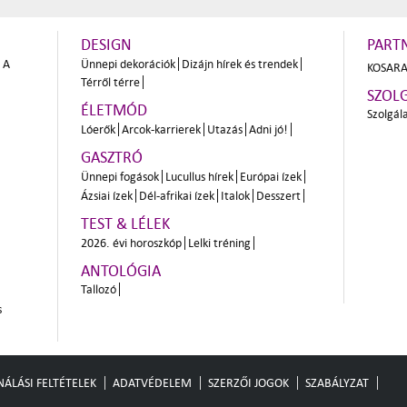
DESIGN
PART
A
Ünnepi dekorációk
Dizájn hírek és trendek
KOSARA
Térről térre
SZOL
ÉLETMÓD
Szolgál
Lóerők
Arcok-karrierek
Utazás
Adni jó!
GASZTRÓ
Ünnepi fogások
Lucullus hírek
Európai ízek
Ázsiai ízek
Dél-afrikai ízek
Italok
Desszert
TEST & LÉLEK
2026. évi horoszkóp
Lelki tréning
ANTOLÓGIA
Tallozó
s
ÁLÁSI FELTÉTELEK
ADATVÉDELEM
SZERZŐI JOGOK
SZABÁLYZAT