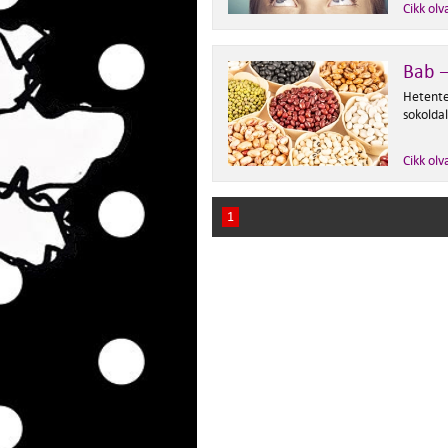
Cikk olv
Bab –
Hetente
sokolda
Cikk olv
1