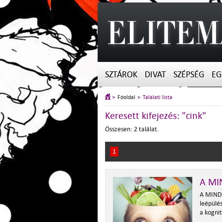
SZTÁROK
DIVAT
SZÉPSÉG
EG
Főoldal
Találati lista
Keresett kifejezés: "cink"
Összesen: 2 találat.
1
A MIN
A MIND 
leépülés
a kogni