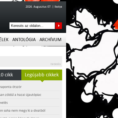
2026. Augusztus 07. | Ibolya
ÉLEK
ANTOLÓGIA
ARCHÍVUM
hirdetés
0 cikk
Legújabb cikkek
 naponta ötször
an zöldül a hazai újautópiac
velés
en soha nem megy ki a divatból