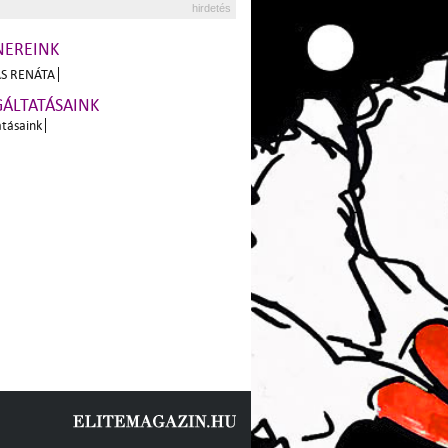
hirdetés
NEREINK
S RENÁTA
GÁLTATÁSAINK
atásaink