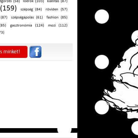
egőrzés (58)
lóerők (103)
kiállítás (87)
(159)
szépség (84)
röviden (57)
 (87)
szépségápolás (61)
fashion (85)
(85)
gasztronómia (124)
mozi (112)
73)
s minket!