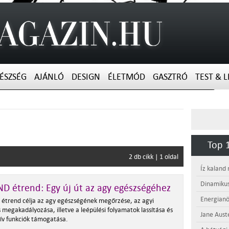
ÉSZSÉG
AJÁNLÓ
DESIGN
ÉLETMÓD
GASZTRÓ
TEST & L
Top 1
2 db cikk | 1 oldal
Íz kaland
Dinamikus
D étrend: Egy új út az agy egészségéhez
Energianö
étrend célja az agy egészségének megőrzése, az agyi
 megakadályozása, illetve a leépülési folyamatok lassítása és
Jane Aust
tív funkciók támogatása.