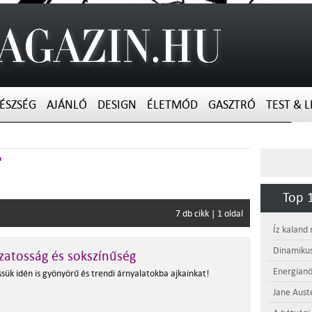
ÉSZSÉG
AJÁNLÓ
DESIGN
ÉLETMÓD
GASZTRÓ
TEST & L
"
Top 1
7 db cikk | 1 oldal
Íz kaland
Dinamikus
zatosság és sokszínűség
Energianö
sük idén is gyönyörű és trendi árnyalatokba ajkainkat!
Jane Aust