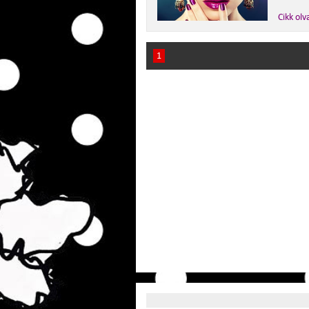
Cikk olv
1