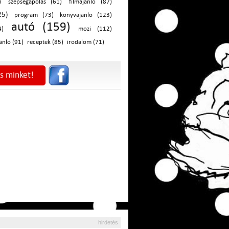
)
szépségápolás (61)
filmajánló (87)
25)
program (73)
könyvajánló (123)
autó (159)
4)
mozi (112)
ánló (91)
receptek (85)
irodalom (71)
s minket!
hirdetés