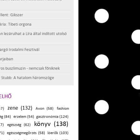
llent: Gikszer
ria: Tibeti orgona
lezárulhat a Líra által indított utolsó
argó Irodalmi Fesztivál
rjaiban
os buszlimuzin - nemcsak főniknek
 Stubb: A hatalom háromszöge
ELHŐ
zene (132)
57)
Avon (58)
fashion
ég (84)
érzelem (54)
gasztronómia (124)
könyv (138)
87)
egészség (62)
71)
egészségmegőrzés (58)
lóerők (103)