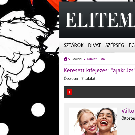
SZTÁROK
DIVAT
SZÉPSÉG
EG
Főoldal
Találati lista
Keresett kifejezés: "ajakrúzs
Összesen: 7 találat.
1
Válto
Öltöztes