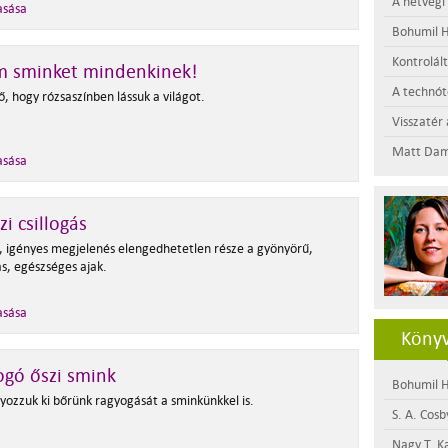
A hétvégi
asása
Bohumil H
Kontrolál
m sminket mindenkinek!
A technótó
dő, hogy rózsaszínben lássuk a világot.
Visszatér 
Matt Dam
asása
zi csillogás
, igényes megjelenés elengedhetetlen része a gyönyörű,
s, egészséges ajak.
asása
Könyv
gó őszi smink
Bohumil H
yozzuk ki bőrünk ragyogását a sminkünkkel is.
S. A. Cosb
Nagy T. K