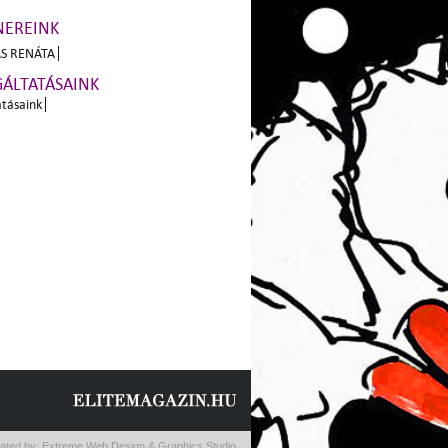
NEREINK
S RENÁTA
GÁLTATÁSAINK
atásaink
ated by:
Extreme Web Design & Graphics Studio