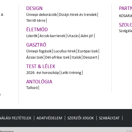
DESIGN
PART
A
Ünnepi dekorációk
Dizájn hírek és trendek
KOSARA
Térről térre
SZOL
ÉLETMÓD
Szolgál
Lóerők
Arcok-karrierek
Utazás
Adni jó!
GASZTRÓ
Ünnepi fogások
Lucullus hírek
Európai ízek
Ázsiai ízek
Dél-afrikai ízek
Italok
Desszert
TEST & LÉLEK
2026. évi horoszkóp
Lelki tréning
ANTOLÓGIA
Tallozó
s
ÁLÁSI FELTÉTELEK
ADATVÉDELEM
SZERZŐI JOGOK
SZABÁLYZAT
Cre
fenntartva.