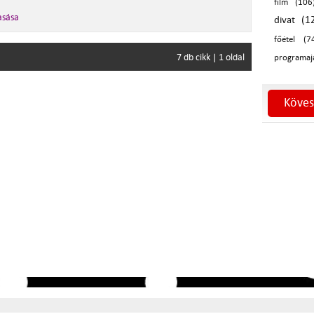
film (106
asása
divat (1
főétel (7
7 db cikk | 1 oldal
programaj
Köves