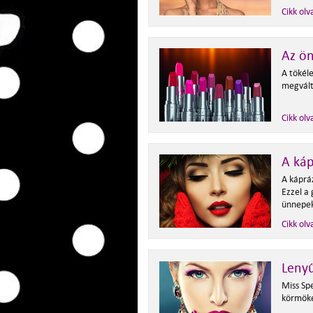
Cikk olv
Az ön
A tökéle
megválto
Cikk olv
A káp
A káprá
Ezzel a
ünnepek
Cikk olv
Leny
Miss Spe
körmöké