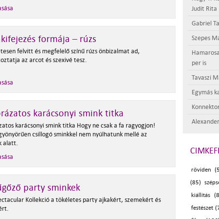
asása
Judit Rita
Gabriel Ta
kifejezés formája – rúzs
Szepes Má
tesen felvitt és megfelelő színű rúzs önbizalmat ad,
Hamarosan 
ztatja az arcot és szexivé tesz.
per is
Tavaszi M
asása
Egymás ka
Konnektor
rázatos karácsonyi smink titka
Alexander
zatos karácsonyi smink titka Hogy ne csak a fa ragyogjon!
 gyönyörűen csillogó sminkkel nem nyúlhatunk mellé az
 alatt.
CIMKEF
asása
röviden (
(85)
széps
űgőző party sminkek
kiállítás (
ctacular Kollekció a tökéletes party ajkakért, szemekért és
rt.
festészet (