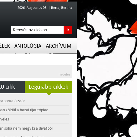
2026. Augusztus 06. | Berta, Bettina
ÉLEK
ANTOLÓGIA
ARCHÍVUM
hirdetés
0 cikk
Legújabb cikkek
 naponta ötször
an zöldül a hazai újautópiac
velés
en soha nem megy ki a divatból