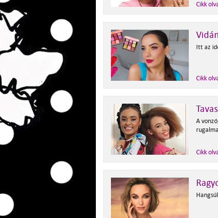
Cikk olv
Vidá
Itt az i
Cikk olv
Tavas
A vonzó
rugalma
Cikk olv
Ragyo
Hangsúl