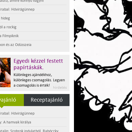
 autó, amire könnyű vágyni
rabal: Hóvirágünnep
t hideg
l a rockig
a Filmpiknik
on és az Odüsszeia
Egyedi kézzel festett
papírtáskák.
Különleges ajándékhoz,
különleges csomagolás. Legyen
a csomagolás is érték!
ajánló
Receptajánló
rabal: Hóvirágünnep
y: A hamvak királya
atalin: Szobrok indulatból. Rabóczky