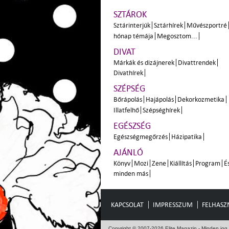
SZTÁROK
Sztárinterjúk
Sztárhírek
Művészportré
hónap témája
Megosztom...
DIVAT
Márkák és dizájnerek
Divattrendek
Divathírek
SZÉPSÉG
Bőrápolás
Hajápolás
Dekorkozmetika
Illatfelhő
Szépséghírek
EGÉSZSÉG
Egészségmegőrzés
Házipatika
AJÁNLÓ
Könyv
Mozi
Zene
Kiállítás
Program
É
minden más
KAPCSOLAT
IMPRESSZUM
FELHASZN
Copyright © 2007-2026 Elite Magazin - Minden jog 