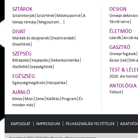
SZTÁROK
DESIGN
Sztárinterjúk
Sztárhírek
Művészportré
A
Ünnepi dekoráci
Térről térre
hónap témája
Megosztom...
ÉLETMÓD
DIVAT
Lóerők
Arcok-ka
Márkák és dizájnerek
Divattrendek
Divathírek
GASZTRÓ
SZÉPSÉG
Ünnepi fogások
Bőrápolás
Hajápolás
Dekorkozmetika
Ázsiai ízek
Dél-a
Illatfelhő
Szépséghírek
TEST & LÉLE
EGÉSZSÉG
2026. évi horos
Egészségmegőrzés
Házipatika
ANTOLÓGIA
AJÁNLÓ
Tallozó
Könyv
Mozi
Zene
Kiállítás
Program
És
minden más
KAPCSOLAT
IMPRESSZUM
FELHASZNÁLÁSI FELTÉTELEK
ADATVÉD
Copyright © 2007-2026 Elite Magazin - Minden jog fenntartva.