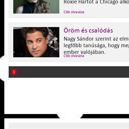
Roxie Hartot a Chicago alko
Cikk olvasása
Öröm és csalódás
Nagy Sándor szerint az el
legfőbb tanúsága, hogy meg
ember valójában.
Cikk olvasása
1