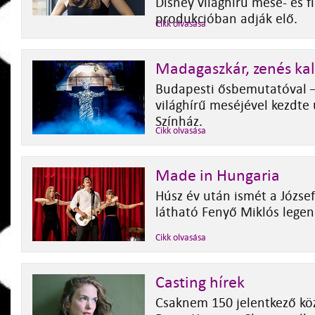
Disney világhírű mese- és f
produkcióban adják elő.
Cikk olvasása
Madagaszkár, zenés ka
Budapesti ősbemutatóval 
világhírű meséjével kezdte
Színház.
Cikk olvasása
Made in Hungaria
Húsz év után ismét a József
látható Fenyő Miklós legen
Cikk olvasása
Casting hírek
Csaknem 150 jelentkező köz