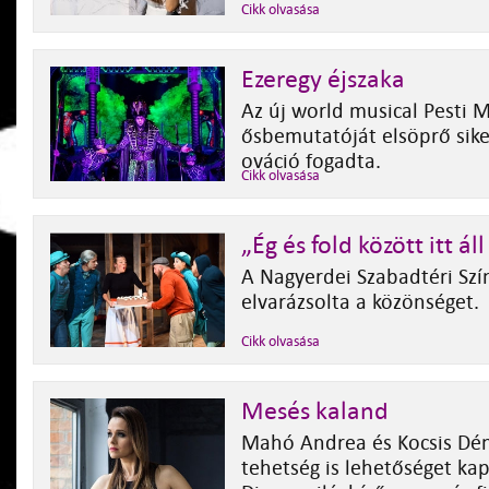
Cikk olvasása
Ezeregy éjszaka
Az új world musical Pesti 
ősbemutatóját elsöprő sike
ováció fogadta.
Cikk olvasása
„Ég és fold között itt ál
A Nagyerdei Szabadtéri Sz
elvarázsolta a közönséget.
Cikk olvasása
Mesés kaland
Mahó Andrea és Kocsis Dén
tehetség is lehetőséget kap