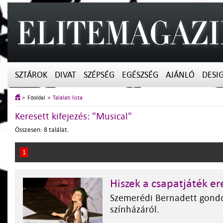
SZTÁROK
DIVAT
SZÉPSÉG
EGÉSZSÉG
AJÁNLÓ
DESI
Főoldal
Találati lista
Keresett kifejezés: "Musical"
Összesen: 8 találat.
1
Hiszek a csapatjáték e
Szemerédi Bernadett gondo
színházáról.