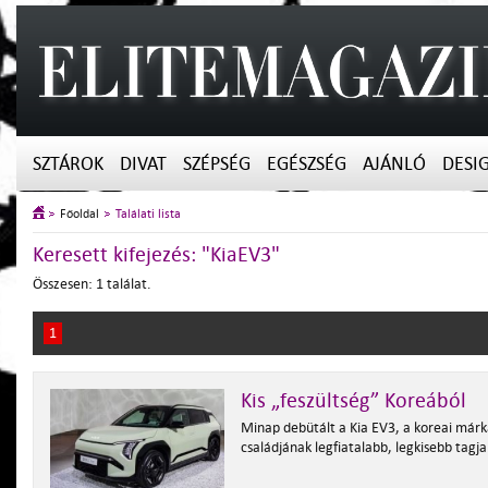
SZTÁROK
DIVAT
SZÉPSÉG
EGÉSZSÉG
AJÁNLÓ
DESI
Főoldal
Találati lista
Keresett kifejezés: "KiaEV3"
Összesen: 1 találat.
1
Kis „feszültség” Koreából
Minap debütált a Kia EV3, a koreai márka
családjának legfiatalabb, legkisebb tagja