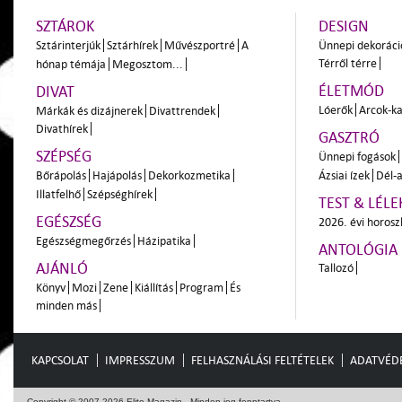
SZTÁROK
DESIGN
Sztárinterjúk
Sztárhírek
Művészportré
A
Ünnepi dekoráci
Térről térre
hónap témája
Megosztom...
ÉLETMÓD
DIVAT
Lóerők
Arcok-ka
Márkák és dizájnerek
Divattrendek
Divathírek
GASZTRÓ
SZÉPSÉG
Ünnepi fogások
Bőrápolás
Hajápolás
Dekorkozmetika
Ázsiai ízek
Dél-a
Illatfelhő
Szépséghírek
TEST & LÉLE
EGÉSZSÉG
2026. évi horos
Egészségmegőrzés
Házipatika
ANTOLÓGIA
AJÁNLÓ
Tallozó
Könyv
Mozi
Zene
Kiállítás
Program
És
minden más
KAPCSOLAT
IMPRESSZUM
FELHASZNÁLÁSI FELTÉTELEK
ADATVÉD
Copyright © 2007-2026 Elite Magazin - Minden jog fenntartva.