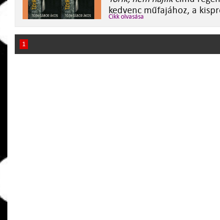
kedvenc műfajához, a kisp
Cikk olvasása
1