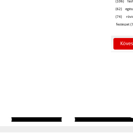
(106)
fas
(62)
egés
(74)
röv
festészet (
Köves