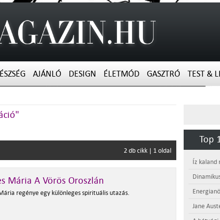
ÉSZSÉG
AJÁNLÓ
DESIGN
ÉLETMÓD
GASZTRÓ
TEST & L
áció"
Top 1
2 db cikk | 1 oldal
Íz kaland
Dinamikus
s Mária A Vörös Oroszlán
Energianö
ária regénye egy különleges spirituális utazás.
Jane Aust