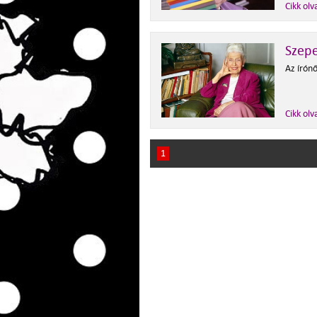
Cikk olv
Szepe
Az írónő
Cikk olv
1