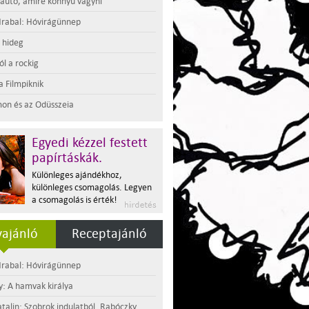
 autó, amire könnyű vágyni
rabal: Hóvirágünnep
t hideg
l a rockig
a Filmpiknik
on és az Odüsszeia
Egyedi kézzel festett
papírtáskák.
Különleges ajándékhoz,
különleges csomagolás. Legyen
a csomagolás is érték!
ajánló
Receptajánló
rabal: Hóvirágünnep
y: A hamvak királya
atalin: Szobrok indulatból. Rabóczky