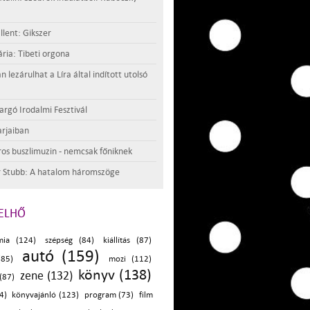
llent: Gikszer
ria: Tibeti orgona
lezárulhat a Líra által indított utolsó
argó Irodalmi Fesztivál
rjaiban
os buszlimuzin - nemcsak főniknek
 Stubb: A hatalom háromszöge
ELHŐ
mia (124)
szépség (84)
kiállítás (87)
autó (159)
(85)
mozi (112)
könyv (138)
zene (132)
 (87)
4)
könyvajánló (123)
program (73)
film