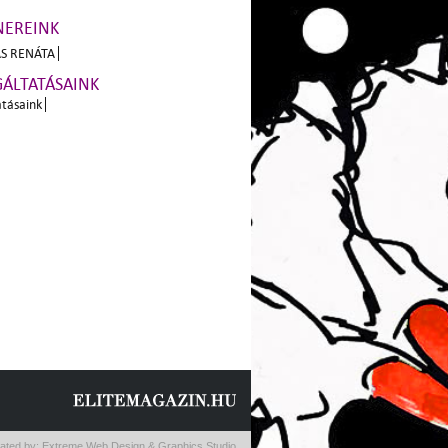
NEREINK
S RENÁTA
GÁLTATÁSAINK
atásaink
ated by:
Extreme Web Design & Graphics Studio