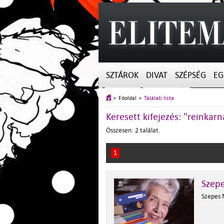
SZTÁROK
DIVAT
SZÉPSÉG
EG
Főoldal
Találati lista
Keresett kifejezés: "reinkarn
Összesen: 2 találat.
1
Szepe
Szepes M