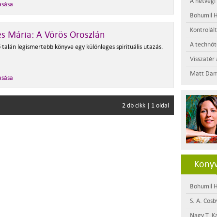
A hétvégi
asása
Bohumil H
Kontrolál
s Mária: A Vörös Oroszlán
A technótó
 talán legismertebb könyve egy különleges spirituális utazás.
Visszatér 
Matt Dam
asása
2 db cikk | 1 oldal
Könyv
Bohumil H
S. A. Cosb
Nagy T. K