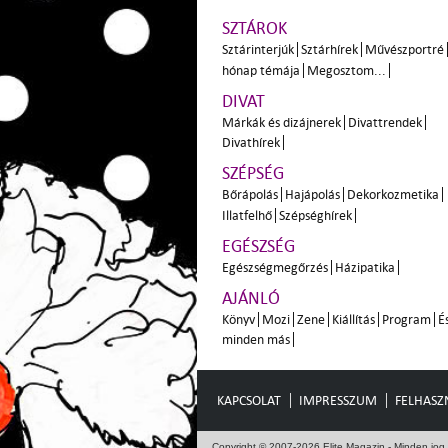
SZTÁROK
Sztárinterjúk
Sztárhírek
Művészportré
hónap témája
Megosztom...
DIVAT
Márkák és dizájnerek
Divattrendek
Divathírek
SZÉPSÉG
Bőrápolás
Hajápolás
Dekorkozmetika
Illatfelhő
Szépséghírek
EGÉSZSÉG
Egészségmegőrzés
Házipatika
AJÁNLÓ
Könyv
Mozi
Zene
Kiállítás
Program
É
minden más
KAPCSOLAT
IMPRESSZUM
FELHASZN
Copyright © 2007-2026 Elite Magazin - Minden jog 