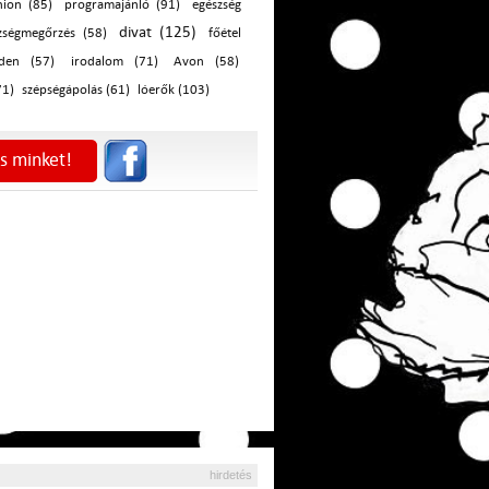
hion (85)
programajánló (91)
egészség
divat (125)
zségmegőrzés (58)
főétel
iden (57)
irodalom (71)
Avon (58)
71)
szépségápolás (61)
lóerők (103)
s minket!
hirdetés