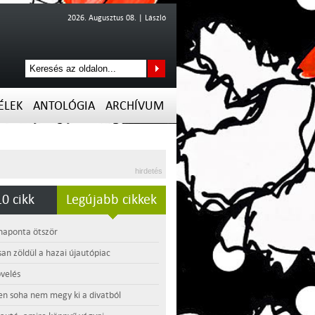
2026. Augusztus 08. | László
ÉLEK
ANTOLÓGIA
ARCHÍVUM
hirdetés
0 cikk
Legújabb cikkek
 naponta ötször
an zöldül a hazai újautópiac
velés
en soha nem megy ki a divatból