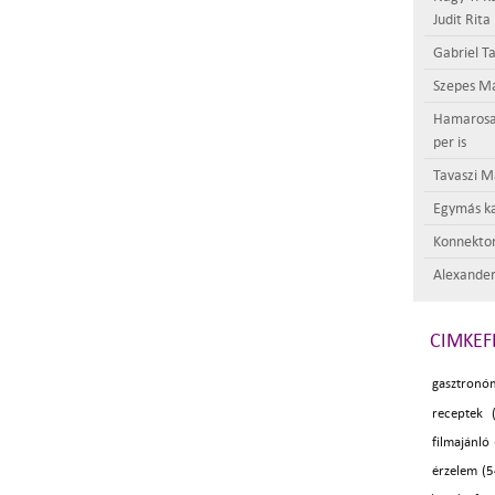
Judit Rita
Gabriel Ta
Szepes Má
Hamarosan 
per is
Tavaszi M
Egymás ka
Konnektor
Alexander
CIMKEF
gasztronó
receptek 
filmajánló
érzelem (5