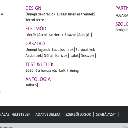
DESIGN
PART
A
Ünnepi dekorációk
Dizájn hírek és trendek
KOSARA
Térről térre
SZOL
ÉLETMÓD
Szolgál
Lóerők
Arcok-karrierek
Utazás
Adni jó!
GASZTRÓ
Ünnepi fogások
Lucullus hírek
Európai ízek
Ázsiai ízek
Dél-afrikai ízek
Italok
Desszert
TEST & LÉLEK
2026. évi horoszkóp
Lelki tréning
ANTOLÓGIA
Tallozó
s
ÁLÁSI FELTÉTELEK
ADATVÉDELEM
SZERZŐI JOGOK
SZABÁLYZAT
Cre
fenntartva.