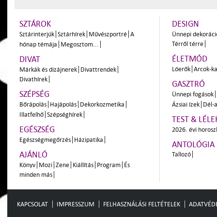
SZTÁROK
DESIGN
Sztárinterjúk
Sztárhírek
Művészportré
A
Ünnepi dekoráci
Térről térre
hónap témája
Megosztom...
ÉLETMÓD
DIVAT
Lóerők
Arcok-ka
Márkák és dizájnerek
Divattrendek
Divathírek
GASZTRÓ
SZÉPSÉG
Ünnepi fogások
Bőrápolás
Hajápolás
Dekorkozmetika
Ázsiai ízek
Dél-a
Illatfelhő
Szépséghírek
TEST & LÉLE
EGÉSZSÉG
2026. évi horos
Egészségmegőrzés
Házipatika
ANTOLÓGIA
AJÁNLÓ
Tallozó
Könyv
Mozi
Zene
Kiállítás
Program
És
minden más
KAPCSOLAT
IMPRESSZUM
FELHASZNÁLÁSI FELTÉTELEK
ADATVÉD