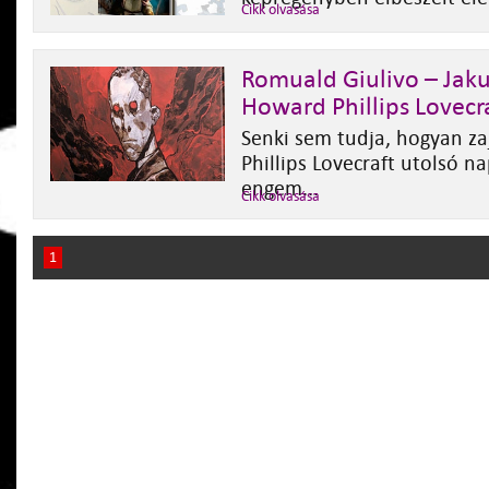
Cikk olvasása
Romuald Giulivo – Jak
Howard Phillips Lovecr
Senki sem tudja, hogyan za
Phillips Lovecraft utolsó na
engem...
Cikk olvasása
1