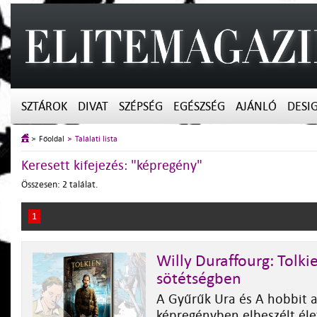
SZTÁROK
DIVAT
SZÉPSÉG
EGÉSZSÉG
AJÁNLÓ
DESI
Főoldal
Találati lista
Keresett kifejezés: "képregény"
Összesen: 2 találat.
1
Willy Duraffourg: Tolki
sötétségben
A Gyűrűk Ura és A hobbit 
képregényben elbeszélt éle