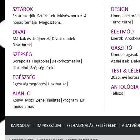
SZTÁROK
DESIGN
Sztárinterjúk
Sztárhírek
Művészportré
A
Ünnepi dekoráci
Térről térre
hónap témája
Megosztom...
ÉLETMÓD
DIVAT
Lóerők
Arcok-ka
Márkák és dizájnerek
Divattrendek
Divathírek
GASZTRÓ
SZÉPSÉG
Ünnepi fogások
Bőrápolás
Hajápolás
Dekorkozmetika
Ázsiai ízek
Dél-a
Illatfelhő
Szépséghírek
TEST & LÉLE
EGÉSZSÉG
2026. évi horos
Egészségmegőrzés
Házipatika
ANTOLÓGIA
AJÁNLÓ
Tallozó
Könyv
Mozi
Zene
Kiállítás
Program
És
minden más
KAPCSOLAT
IMPRESSZUM
FELHASZNÁLÁSI FELTÉTELEK
ADATVÉD
Copyright © 2007-2026 Elite Magazin - Minden jog fenntartva.