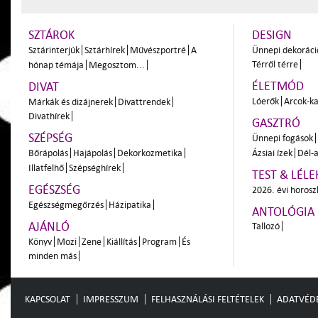
SZTÁROK
DESIGN
Sztárinterjúk
Sztárhírek
Művészportré
A
Ünnepi dekoráci
Térről térre
hónap témája
Megosztom...
ÉLETMÓD
DIVAT
Lóerők
Arcok-ka
Márkák és dizájnerek
Divattrendek
Divathírek
GASZTRÓ
SZÉPSÉG
Ünnepi fogások
Bőrápolás
Hajápolás
Dekorkozmetika
Ázsiai ízek
Dél-a
Illatfelhő
Szépséghírek
TEST & LÉLE
EGÉSZSÉG
2026. évi horos
Egészségmegőrzés
Házipatika
ANTOLÓGIA
AJÁNLÓ
Tallozó
Könyv
Mozi
Zene
Kiállítás
Program
És
minden más
KAPCSOLAT
IMPRESSZUM
FELHASZNÁLÁSI FELTÉTELEK
ADATVÉD