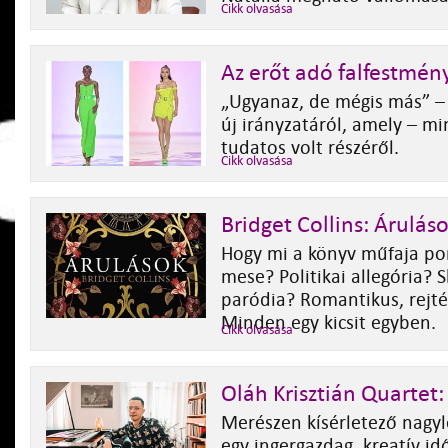
Cikk olvasása
Az erőt adó falfestmén
„Ugyanaz, de mégis más” 
új irányzatáról, amely – min
tudatos volt részéről.
Cikk olvasása
Bridget Collins: Árulás
Hogy mi a könyv műfaja po
mese? Politikai allegória? S
paródia? Romantikus, rejté
Minden egy kicsit egyben.
Cikk olvasása
Oláh Krisztián Quartet
Merészen kísérletező nagy
egy ingergazdag, kreatív i