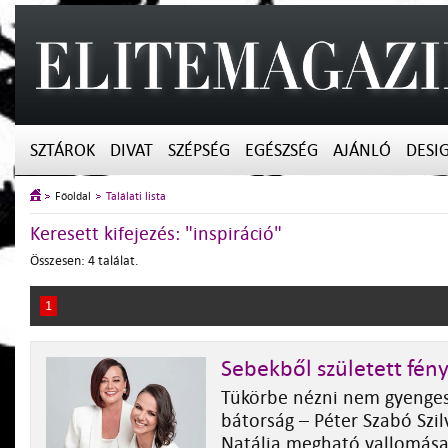
SZTÁROK
DIVAT
SZÉPSÉG
EGÉSZSÉG
AJÁNLÓ
DESI
Főoldal
Találati lista
Keresett kifejezés: "inspiráció"
Összesen: 4 találat.
1
Sebekből született fén
Tükörbe nézni nem gyenge
bátorság – Péter Szabó Szil
Natália megható vallomása 