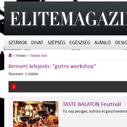
SZTÁROK
DIVAT
SZÉPSÉG
EGÉSZSÉG
AJÁNLÓ
DESI
Főoldal
Találati lista
Keresett kifejezés: "gsztro-workshop"
Összesen: 1 találat.
1
TASTE BALATON Fesztivál
Tíz nap pezsgés, kultúra és gasztronómia