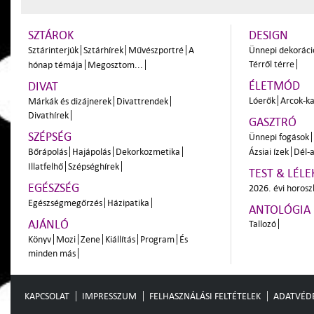
SZTÁROK
DESIGN
Sztárinterjúk
Sztárhírek
Művészportré
A
Ünnepi dekoráci
Térről térre
hónap témája
Megosztom...
ÉLETMÓD
DIVAT
Lóerők
Arcok-ka
Márkák és dizájnerek
Divattrendek
Divathírek
GASZTRÓ
SZÉPSÉG
Ünnepi fogások
Bőrápolás
Hajápolás
Dekorkozmetika
Ázsiai ízek
Dél-a
Illatfelhő
Szépséghírek
TEST & LÉLE
EGÉSZSÉG
2026. évi horos
Egészségmegőrzés
Házipatika
ANTOLÓGIA
AJÁNLÓ
Tallozó
Könyv
Mozi
Zene
Kiállítás
Program
És
minden más
KAPCSOLAT
IMPRESSZUM
FELHASZNÁLÁSI FELTÉTELEK
ADATVÉD