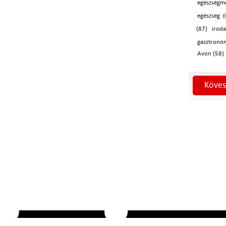
egészségm
egészség (
(87)
irod
gasztronó
Avon (58)
Köves