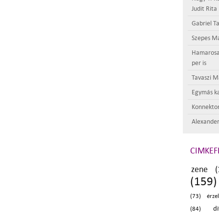
Judit Rita
Gabriel Ta
Szepes Má
Hamarosan 
per is
Tavaszi M
Egymás ka
Konnektor
Alexander
CIMKEF
zene (
(159)
(73)
érze
d
(84)