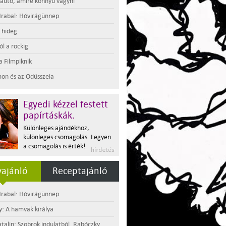
 autó, amire könnyű vágyni
rabal: Hóvirágünnep
t hideg
l a rockig
a Filmpiknik
on és az Odüsszeia
Egyedi kézzel festett
papírtáskák.
Különleges ajándékhoz,
különleges csomagolás. Legyen
a csomagolás is érték!
ajánló
Receptajánló
rabal: Hóvirágünnep
y: A hamvak királya
atalin: Szobrok indulatból. Rabóczky