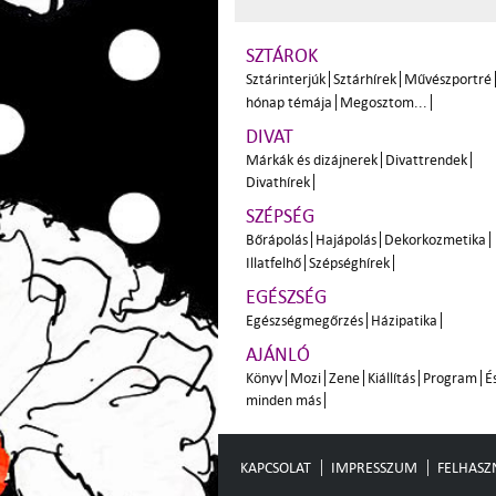
SZTÁROK
Sztárinterjúk
Sztárhírek
Művészportré
hónap témája
Megosztom...
DIVAT
Márkák és dizájnerek
Divattrendek
Divathírek
SZÉPSÉG
Bőrápolás
Hajápolás
Dekorkozmetika
Illatfelhő
Szépséghírek
EGÉSZSÉG
Egészségmegőrzés
Házipatika
AJÁNLÓ
Könyv
Mozi
Zene
Kiállítás
Program
É
minden más
KAPCSOLAT
IMPRESSZUM
FELHASZN