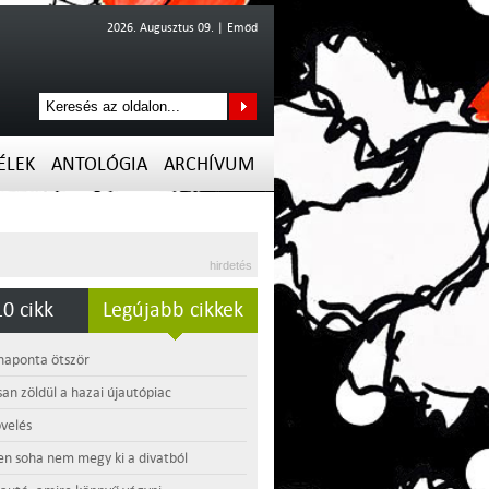
2026. Augusztus 09. | Emőd
ÉLEK
ANTOLÓGIA
ARCHÍVUM
hirdetés
0 cikk
Legújabb cikkek
 naponta ötször
an zöldül a hazai újautópiac
velés
en soha nem megy ki a divatból