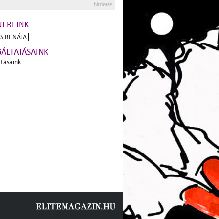
hirdetés
NEREINK
S RENÁTA
GÁLTATÁSAINK
atásaink