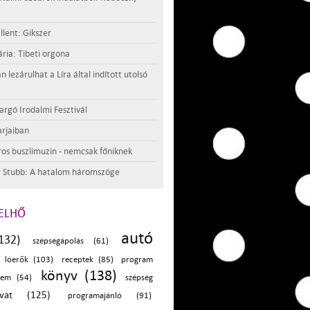
llent: Gikszer
ria: Tibeti orgona
lezárulhat a Líra által indított utolsó
argó Irodalmi Fesztivál
rjaiban
os buszlimuzin - nemcsak főniknek
 Stubb: A hatalom háromszöge
ELHŐ
autó
132)
szépségápolás (61)
lóerők (103)
receptek (85)
program
könyv (138)
lem (54)
szépség
ivat (125)
programajánló (91)