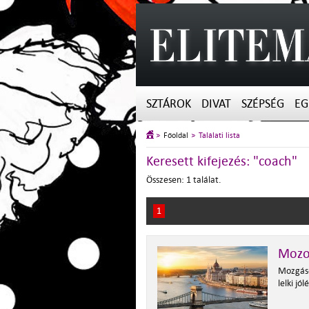
SZTÁROK
DIVAT
SZÉPSÉG
EG
Főoldal
Találati lista
Keresett kifejezés: "coach"
Összesen: 1 találat.
1
Mozo
Mozgás-
lelki jó