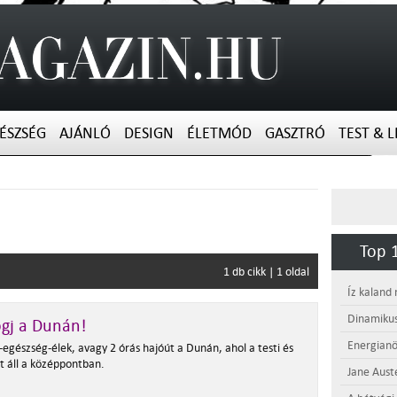
ÉSZSÉG
AJÁNLÓ
DESIGN
ÉLETMÓD
GASZTRÓ
TEST & L
Top 1
1 db cikk | 1 oldal
Íz kaland
Dinamikus
gj a Dunán!
Energianö
egészség-élek, avagy 2 órás hajóút a Dunán, ahol a testi és
lét áll a középpontban.
Jane Aust