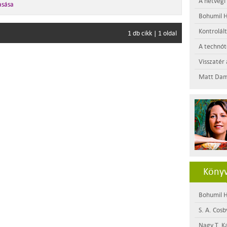
A hétvégi
asása
Bohumil H
Kontrolál
1 db cikk | 1 oldal
A technótó
Visszatér 
Matt Dam
Könyv
Bohumil H
S. A. Cosb
Nagy T. K