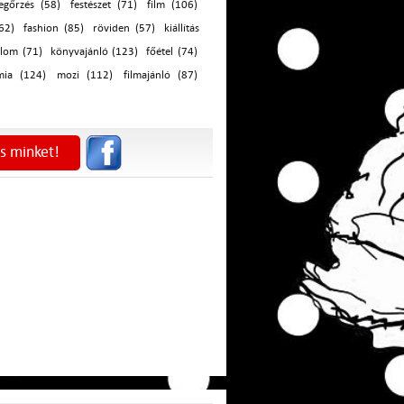
egőrzés (58)
festészet (71)
film (106)
62)
fashion (85)
röviden (57)
kiállítás
alom (71)
könyvajánló (123)
főétel (74)
mia (124)
mozi (112)
filmajánló (87)
s minket!