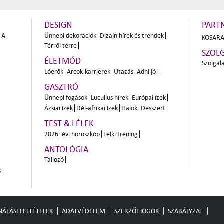
DESIGN
PART
A
Ünnepi dekorációk
Dizájn hírek és trendek
KOSARA
Térről térre
SZOL
ÉLETMÓD
Szolgál
Lóerők
Arcok-karrierek
Utazás
Adni jó!
GASZTRÓ
Ünnepi fogások
Lucullus hírek
Európai ízek
Ázsiai ízek
Dél-afrikai ízek
Italok
Desszert
TEST & LÉLEK
2026. évi horoszkóp
Lelki tréning
ANTOLÓGIA
Tallozó
s
ÁLÁSI FELTÉTELEK
ADATVÉDELEM
SZERZŐI JOGOK
SZABÁLYZAT