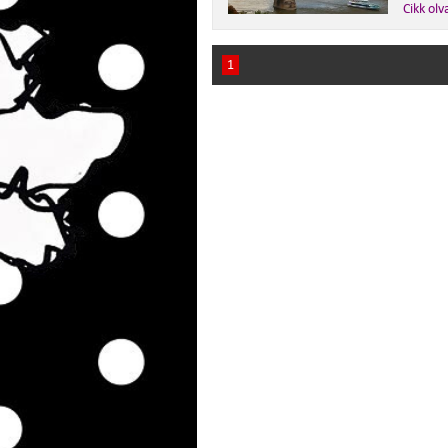
Cikk olv
1