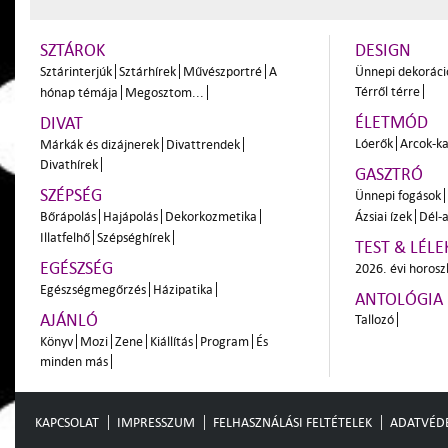
SZTÁROK
DESIGN
Sztárinterjúk
Sztárhírek
Művészportré
A
Ünnepi dekoráci
Térről térre
hónap témája
Megosztom...
ÉLETMÓD
DIVAT
Lóerők
Arcok-ka
Márkák és dizájnerek
Divattrendek
Divathírek
GASZTRÓ
SZÉPSÉG
Ünnepi fogások
Bőrápolás
Hajápolás
Dekorkozmetika
Ázsiai ízek
Dél-a
Illatfelhő
Szépséghírek
TEST & LÉLE
EGÉSZSÉG
2026. évi horos
Egészségmegőrzés
Házipatika
ANTOLÓGIA
AJÁNLÓ
Tallozó
Könyv
Mozi
Zene
Kiállítás
Program
És
minden más
KAPCSOLAT
IMPRESSZUM
FELHASZNÁLÁSI FELTÉTELEK
ADATVÉD