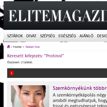
SZTÁROK
DIVAT
SZÉPSÉG
EGÉSZSÉG
AJÁNLÓ
DESI
Főoldal
Találati lista
Keresett kifejezés: "Protinol"
Összesen: 2 találat.
1
Szemkörnyékünk többre
A szemkörnyékápolás négy 
amiből megtudhatjuk, hogy
frissé és egészségessé teki