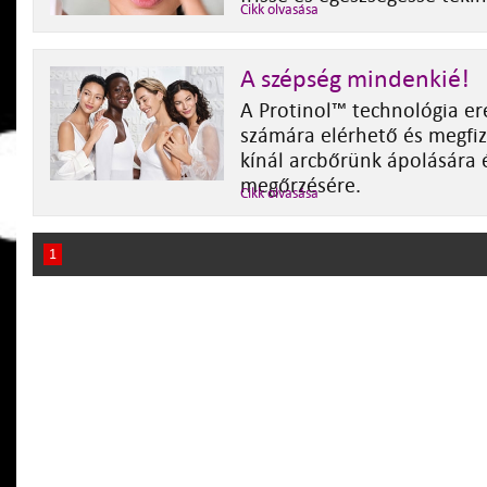
Cikk olvasása
A szépség mindenkié!
A Protinol™ technológia e
számára elérhető és megfi
kínál arcbőrünk ápolására 
megőrzésére.
Cikk olvasása
1