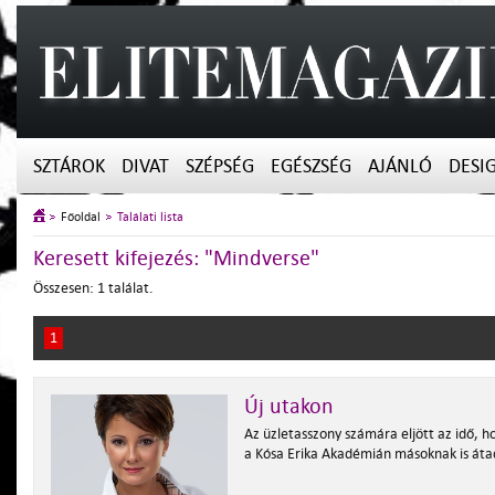
SZTÁROK
DIVAT
SZÉPSÉG
EGÉSZSÉG
AJÁNLÓ
DESI
Főoldal
Találati lista
Keresett kifejezés: "Mindverse"
Összesen: 1 találat.
1
Új utakon
Az üzletasszony számára eljött az idő, h
a Kósa Erika Akadémián másoknak is áta