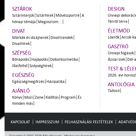
SZTÁROK
DESIGN
Sztárinterjúk
Sztárhírek
Művészportré
A
Ünnepi dekoráci
Térről térre
hónap témája
Megosztom...
ÉLETMÓD
DIVAT
Lóerők
Arcok-ka
Márkák és dizájnerek
Divattrendek
Divathírek
GASZTRÓ
SZÉPSÉG
Ünnepi fogások
Bőrápolás
Hajápolás
Dekorkozmetika
Ázsiai ízek
Dél-a
Illatfelhő
Szépséghírek
TEST & LÉLE
EGÉSZSÉG
2026. évi horos
Egészségmegőrzés
Házipatika
ANTOLÓGIA
AJÁNLÓ
Tallozó
Könyv
Mozi
Zene
Kiállítás
Program
És
minden más
KAPCSOLAT
IMPRESSZUM
FELHASZNÁLÁSI FELTÉTELEK
ADATVÉD
Copyright © 2007-2026 Elite Magazin - Minden jog fenntartva.