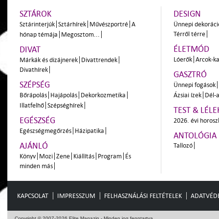
SZTÁROK
DESIGN
Sztárinterjúk
Sztárhírek
Művészportré
A
Ünnepi dekoráci
Térről térre
hónap témája
Megosztom...
ÉLETMÓD
DIVAT
Lóerők
Arcok-ka
Márkák és dizájnerek
Divattrendek
Divathírek
GASZTRÓ
SZÉPSÉG
Ünnepi fogások
Bőrápolás
Hajápolás
Dekorkozmetika
Ázsiai ízek
Dél-a
Illatfelhő
Szépséghírek
TEST & LÉLE
EGÉSZSÉG
2026. évi horos
Egészségmegőrzés
Házipatika
ANTOLÓGIA
AJÁNLÓ
Tallozó
Könyv
Mozi
Zene
Kiállítás
Program
És
minden más
KAPCSOLAT
IMPRESSZUM
FELHASZNÁLÁSI FELTÉTELEK
ADATVÉD
Copyright © 2007-2026 Elite Magazin - Minden jog fenntartva.