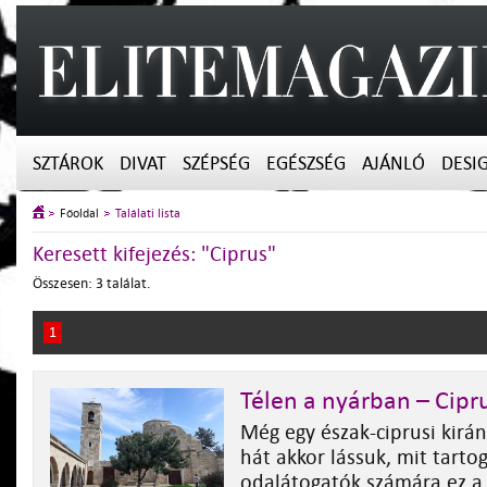
SZTÁROK
DIVAT
SZÉPSÉG
EGÉSZSÉG
AJÁNLÓ
DESI
Főoldal
Találati lista
Keresett kifejezés: "Ciprus"
Összesen: 3 találat.
1
Télen a nyárban – Ciprus
Még egy észak-ciprusi kirán
hát akkor lássuk, mit tarto
odalátogatók számára ez a „