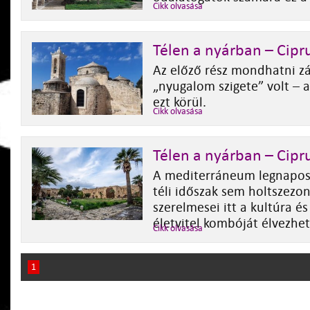
Cikk olvasása
Télen a nyárban – Ciprus
Az előző rész mondhatni zá
„nyugalom szigete” volt – a
ezt körül.
Cikk olvasása
Télen a nyárban – Cipru
A mediterráneum legnapos
téli időszak sem holtszezon
szerelmesei itt a kultúra é
életvitel kombóját élvezhet
Cikk olvasása
1