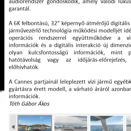
audiorendszer gondoskodik, amely valódi luxu
garantál.
A 6K felbontású, 32” képernyő-átmérőjű digitális
járművezérlő technológia működési modelljét id
operációs rendszerrel együttműködve a vi
információk és a digitális interakció új dimenzió
olyan kulcsfontosságú információk, mint p
hatótávolság vagy az időjárás-előrejelzés,
előhívhatók.
A Cannes partjainál leleplezett vízi jármű egyéb
gyártásra érett modell, a várható áráról azonba
információk.
Tóth Gábor Ákos