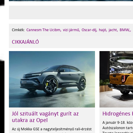
Cimkék:
Cannesm The Ucibm,
vizi jármű,
Oscar-díj,
hajó,
jacht,
BMW,,
CIKKAJÁNLÓ
Jól szituált vagányt gurít az
Hidrogénes H
utakra az Opel
A január 9-18. kö
Autószalonon tart
Az új Mokka GSE a nagyteljesítményű rali-érzést