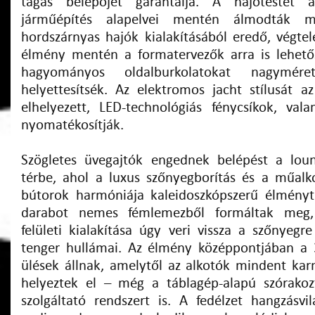
tágas belépőjét garantálja. A hajótestet a
járműépítés alapelvei mentén álmodták 
hordszárnyas hajók kialakításából eredő, végtel
élmény mentén a formatervezők arra is lehető
hagyományos oldalburkolatokat nagyméretű
helyettesítsék. Az elektromos jacht stílusát a
elhelyezett, LED-technológiás fénycsíkok, vala
nyomatékosítják.
Szögletes üvegajtók engednek belépést a lou
térbe, ahol a luxus szőnyegborítás és a műal
bútorok harmóniája kaleidoszkópszerű élményt
darabot nemes fémlemezből formáltak meg,
felületi kialakítása úgy veri vissza a szőnyegr
tenger hullámai. Az élmény középpontjában a 
ülések állnak, amelytől az alkotók mindent karn
helyeztek el – még a táblagép-alapú szórakoz
szolgáltató rendszert is. A fedélzet hangzásv