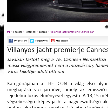
Főoldal
Életmód
Lóerők
Villanyos jacht premierje Cannes-ban
Villanyos jacht premierje Canne
Javában tartott még a 76. Cannes-i Nemzetközi F
másik világpremiernek nem a mozivászon, hanem 
város kikötője adott otthont.
Kategóriájában a THE ICON a világ első olyan
meghajtású vízi járműve, amely az emisszió-
fejedelmi luxus élményével egyesíti. A 13,15 mé
végsebességre képes jacht a nagyfeszültségű akk
tisztán elektromos meghajtású vízi járművek 