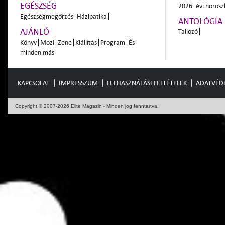
EGÉSZSÉG
2026. évi horos
Egészségmegőrzés
Házipatika
ANTOLÓGIA
AJÁNLÓ
Tallozó
Könyv
Mozi
Zene
Kiállítás
Program
És
minden más
KAPCSOLAT
IMPRESSZUM
FELHASZNÁLÁSI FELTÉTELEK
ADATVÉD
Copyright © 2007-2026 Elite Magazin - Minden jog fenntartva.