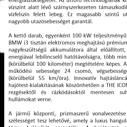
energiaszükségletét. Az úttörő technológiának k
vízszint alatt lévő szárnyszerkezeten támaszkodi
vízfelszín felett lebeg. Ez magasabb szintű 
nagyobb utazósebességet garantál.
A kettő darab, egyenként 100 kW teljesítmény
BMW i3 tisztán elektromos meghajtású prémiu
nagyfeszültségű akkumulátora által előállíto
energiával lebilincselő hatótávolságra, több mi
(körülbelül 100 kilométer) megtételére képes. A
működési sebessége 24 csomó, végsebessé
(körülbelül 55 km/óra). Innovatív hajtáslánc
hajótest-kialakításának köszönhetően a THE ICON
rezgésektől és rázkódásoktól mentesen su
hullámokat verne.
A jármű központi, prizmaszerű vonalvezetés
szélességet tesz lehetővé, amely a luxus hangul