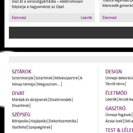
Toyota legendás p
viszi át a sorozatgyártásba – elektromosan
kilencedik generác
folytatja a hagyományt az Opel.
Életmód
Lóerők
Életmód
SZTÁROK
DESIGN
Sztárinterjúk
Sztárhírek
Művészportré
A
Ünnepi dekoráci
Térről térre
hónap témája
Megosztom...
ÉLETMÓD
DIVAT
Lóerők
Arcok-ka
Márkák és dizájnerek
Divattrendek
Divathírek
GASZTRÓ
SZÉPSÉG
Ünnepi fogások
Bőrápolás
Hajápolás
Dekorkozmetika
Ázsiai ízek
Dél-a
Illatfelhő
Szépséghírek
TEST & LÉLE