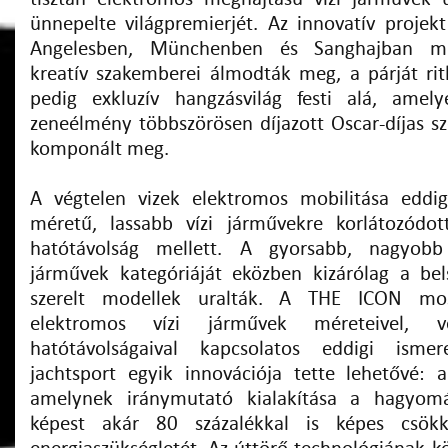
ünnepelte világpremierjét. Az innovatív projek
Angelesben, Münchenben és Sanghajban m
kreatív szakemberei álmodták meg, a párját rit
pedig exkluzív hangzásvilág festi alá, ame
zeneélmény többszörösen díjazott Oscar-díjas s
komponált meg.
A végtelen vizek elektromos mobilitása eddig
méretű, lassabb vízi járművekre korlátozódot
hatótávolság mellett. A gyorsabb, nagyobb 
járművek kategóriáját eközben kizárólag a bel
szerelt modellek uralták. A THE ICON mos
elektromos vízi járművek méreteivel, vé
hatótávolságaival kapcsolatos eddigi isme
jachtsport egyik innovációja tette lehetővé: 
amelynek iránymutató kialakítása a hagyomá
képest akár 80 százalékkal is képes csökk