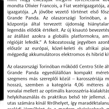
mondta Olivier Francois, a Fiat vezérigazgatója, 
igazgatója. „A jövőbe vezető történet első fősz
Grande Panda. Az olaszországi Torinóban, a 
központja által tervezett újdonság hiánytala
legendás elődök értékeit. Az új kisautó bevezeté
az átállást azokra a globális platformokra, am
régióját lefedik.” A fokozatosság jegyében az
először az európai, közel-keleti és afrikai pia
mégpedig akkumulátoros elektromos és hibrid kiv
Az olaszországi Torinóban működő Centro Stile á
Grande Panda egyedülállóan kompakt mérete
szegmens más szereplői közül – karosszériája 
hosszú, szemben a kategória 4,06 méteres átl
vonalai mellett az optimális karosszéria-kialakít
helykihasználás és praktikus belső tér jellemzi.
utas számára kínál férőhelyet, így maradéktalanu