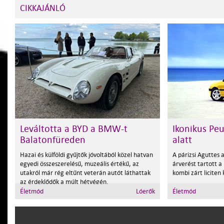
CIKKAJÁNLÓ
Leváltotta a BYD a BMW-t
Ikonikus Pe
Balatonfüreden
alatt
Hazai és külföldi gyűjtők jóvoltából közel hatvan
A párizsi Aguttes 
egyedi összeszerelésű, muzeális értékű, az
árverést tartott a
utakról már rég eltűnt veterán autót láthattak
kombi zárt liciten k
az érdeklődők a múlt hétvégén.
Életmód
Lóerők
Életmód