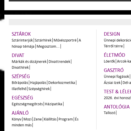
SZTÁROK
DESIGN
Sztárinterjúk
Sztárhírek
Művészportré
A
Ünnepi dekoráci
Térről térre
hónap témája
Megosztom...
ÉLETMÓD
DIVAT
Lóerők
Arcok-ka
Márkák és dizájnerek
Divattrendek
Divathírek
GASZTRÓ
SZÉPSÉG
Ünnepi fogások
Bőrápolás
Hajápolás
Dekorkozmetika
Ázsiai ízek
Dél-a
Illatfelhő
Szépséghírek
TEST & LÉLE
EGÉSZSÉG
2026. évi horos
Egészségmegőrzés
Házipatika
ANTOLÓGIA
AJÁNLÓ
Tallozó
Könyv
Mozi
Zene
Kiállítás
Program
És
minden más