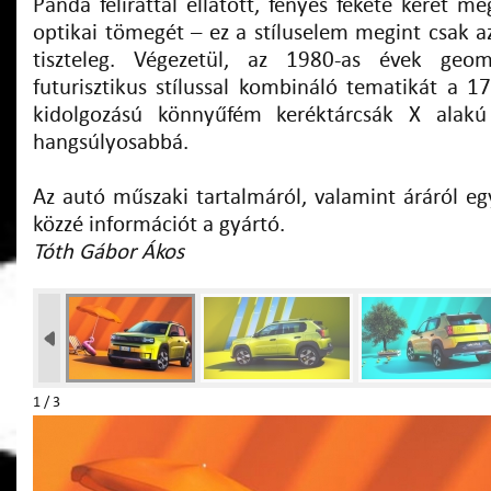
Panda felirattal ellátott, fényes fekete keret me
optikai tömegét – ez a stíluselem megint csak a
tiszteleg. Végezetül, az 1980-as évek geom
futurisztikus stílussal kombináló tematikát a 1
kidolgozású könnyűfém keréktárcsák X alakú
hangsúlyosabbá.
Az autó műszaki tartalmáról, valamint áráról e
közzé információt a gyártó.
Tóth Gábor Ákos
1 / 3