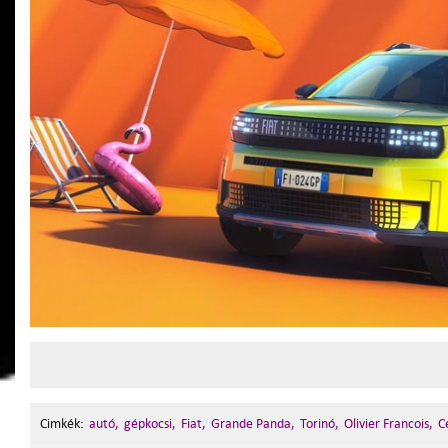
Cimkék:
autó,
gépkocsi,
Fiat,
Grande Panda,
Torinó,
Olivier Francois,
C