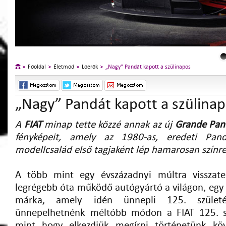
Főoldal
Életmód
Lóerők
„Nagy” Pandát kapott a szülinapos
„Nagy” Pandát kapott a szülina
A
FIAT
minap tette közzé annak az új
Grande Pan
fényképeit, amely az 1980-as, eredeti Pand
modellcsalád első tagjaként lép hamarosan színre
A több mint egy évszázadnyi múltra visszate
legrégebb óta működő autógyártó a világon, egy 
márka, amely idén ünnepli 125. szület
ünnepelhetnénk méltóbb módon a FIAT 125. sz
mint hogy elkezdjük megírni történetünk köve