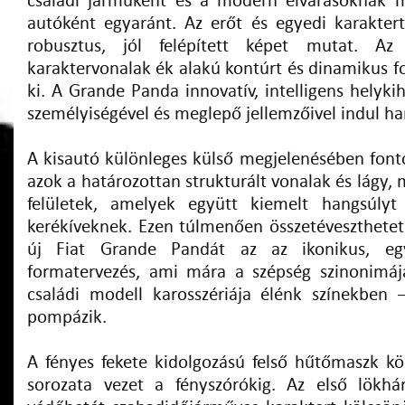
családi járműként és a modern elvárásoknak m
autóként egyaránt. Az erőt és egyedi karaktert
robusztus, jól felépített képet mutat. Az
karaktervonalak ék alakú kontúrt és dinamikus f
ki. A Grande Panda innovatív, intelligens helyki
személyiségével és meglepő jellemzőivel indul har
A kisautó különleges külső megjelenésében fonto
azok a határozottan strukturált vonalak és lágy
felületek, amelyek együtt kiemelt hangsúly
kerékíveknek. Ezen túlmenően összetéveszthetetl
új Fiat Grande Pandát az az ikonikus, egy
formatervezés, ami mára a szépség szinonimáj
családi modell karosszériája élénk színekben
pompázik.
A fényes fekete kidolgozású felső hűtőmaszk kö
sorozata vezet a fényszórókig. Az első lökhár