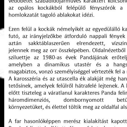
védőbetét szabadidőjárműves karaktert kölcsö
az opálos kockákból felépülő fényszórók a l
homlokzatát tagoló ablakokat idézi.
Ezen felül a kockák némelyikét az egyedülálló k
futó, az irányjelzőkbe átforduló nappali fények
aztán sakktáblaszerűen elrendezett, vízszi
jelennek meg az orr összképében. Oldalnézetből
sziluettje az 1980-as évek Pandájának erőtelj
amelyben a dinamikus utastér és a hangsú
magabiztos, vonzó személyiséggel vértezték fel a
A karosszéria és az utascella ék alakját még ha
tetősínek, amelyek felülről hátrafelé lejtenek. A
előtt tiszteleg a váratlanul karakteres Panda felir
háromdimenziós, dombornyomott betűk
környezetüket, és élettel töltik meg az oldalfal als
A far hasonlóképpen merész kialakítást kapot