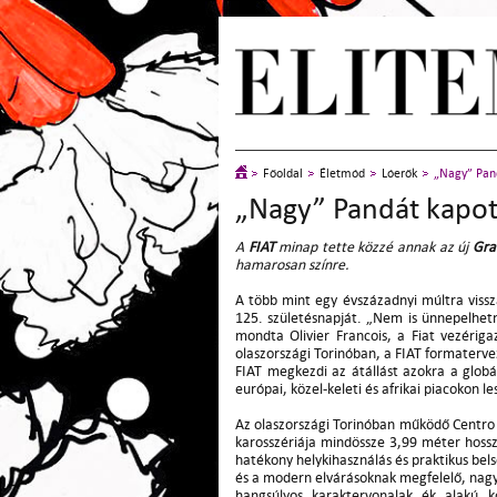
Főoldal
Életmód
Lóerők
„Nagy” Pand
„Nagy” Pandát kapott
A
FIAT
minap tette közzé annak az új
Gra
hamarosan színre.
A több mint egy évszázadnyi múltra vissz
125. születésnapját. „Nem is ünnepelhet
mondta Olivier Francois, a Fiat vezériga
olaszországi Torinóban, a FIAT formatervez
FIAT megkezdi az átállást azokra a globá
európai, közel-keleti és afrikai piacokon 
Az olaszországi Torinóban működő Centro 
karosszériája mindössze 3,99 méter hosszú
hatékony helykihasználás és praktikus bels
és a modern elvárásoknak megfelelő, nagyv
hangsúlyos karaktervonalak ék alakú ko