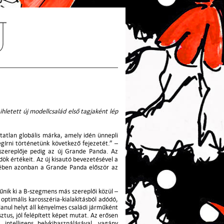
hletett új modellcsalád első tagjaként lép
tatlan globális márka, amely idén ünnepli
írni történetünk következő fejezetét.” –
főszereplője pedig az új Grande Panda. Az
dök értékeit. Az új kisautó bevezetésével a
egyében azonban a Grande Panda először az
nik ki a B-szegmens más szereplői közül –
optimális karosszéria-kialakításból adódó,
lanul helyt áll kényelmes családi járműként
tus, jól felépített képet mutat. Az erősen
intelligens helykihasználásával, vagány