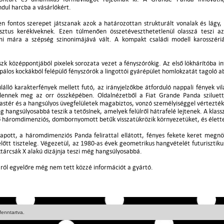
ndul harcba a vásárlókért.
en fontos szerepet játszanak azok a határozottan strukturált vonalak és lágy
ztus kerékíveknek. Ezen túlmenően összetéveszthetetlenül olasszá teszi a
mi mára a szépség szinonimájává vált. A kompakt családi modell karosszéri
zk középpontjából pixelek sorozata vezet a fényszórókig. Az első lökhárítóba 
pálos kockákból felépülő fényszórók a lingottói gyárépület homlokzatát tagoló ab
álló karakterfények mellett futó, az irányjelzőkbe átforduló nappali fények v
jelennek meg az orr összképében. Oldalnézetből a Fiat Grande Panda sziluett
astér és a hangsúlyos üvegfelületek magabiztos, vonzó személyiséggel vértezték 
g hangsúlyosabbá teszik a tetősínek, amelyek felülről hátrafelé lejtenek. A klass
tő háromdimenziós, dombornyomott betűk visszatükrözik környezetüket, és élettel 
apott, a háromdimenziós Panda felirattal ellátott, fényes fekete keret megnö
lőtt tiszteleg. Végezetül, az 1980-as évek geometrikus hangvételét futurisztikus
árcsák X alakú dizájnja teszi még hangsúlyosabbá.
áról egyelőre még nem tett közzé információt a gyártó.
fenntartva.