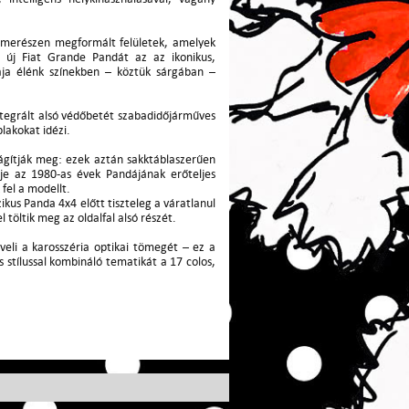
, merészen megformált felületek, amelyek
z új Fiat Grande Pandát az az ikonikus,
ája élénk színekben – köztük sárgában –
integrált alsó védőbetét szabadidőjárműves
lakokat idézi.
ilágítják meg: ezek aztán sakktáblaszerűen
je az 1980-as évek Pandájának erőteljes
fel a modellt.
zikus Panda 4x4 előtt tiszteleg a váratlanul
töltik meg az oldalfal alsó részét.
veli a karosszéria optikai tömegét – ez a
 stílussal kombináló tematikát a 17 colos,