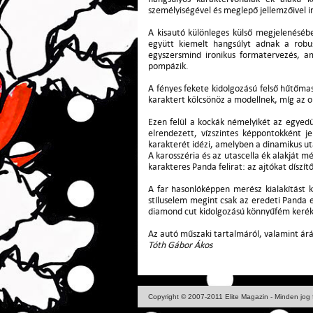
személyiségével és meglepő jellemzőivel i
A kisautó különleges külső megjelenéséb
együtt kiemelt hangsúlyt adnak a robus
egyszersmind ironikus formatervezés, a
pompázik.
A fényes fekete kidolgozású felső hűtőmas
karaktert kölcsönöz a modellnek, míg az o
Ezen felül a kockák némelyikét az egyedül
elrendezett, vízszintes képpontokként 
karakterét idézi, amelyben a dinamikus ut
A karosszéria és az utascella ék alakját mé
karakteres Panda felirat: az ajtókat díszí
A far hasonlóképpen merész kialakítást k
stíluselem megint csak az eredeti Panda e
diamond cut kidolgozású könnyűfém kerékt
Az autó műszaki tartalmáról, valamint ár
Tóth Gábor Ákos
Copyright © 2007-2011 Elite Magazin - Minden jog 