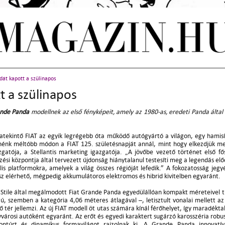
át kapott a szülinapos
 a szülinapos
nde Panda
modellnek az első fényképeit, amely az 1980-as, eredeti Panda által i
atekintő FIAT az egyik legrégebb óta működő autógyártó a világon, egy hamisí
nénk méltóbb módon a FIAT 125. születésnapját annál, mint hogy elkezdjük meg
zgatója, a Stellantis marketing igazgatója. „A jövőbe vezető történet első 
ési központja által tervezett újdonság hiánytalanul testesíti meg a legendás elő
lis platformokra, amelyek a világ összes régióját lefedik.” A fokozatosság j
lesz elérhető, mégpedig akkumulátoros elektromos és hibrid kivitelben egyaránt.
Stile által megálmodott Fiat Grande Panda egyedülállóan kompakt méreteivel tű
, szemben a kategória 4,06 méteres átlagával –, letisztult vonalai mellett az 
ő tér jellemzi. Az új FIAT modell öt utas számára kínál férőhelyet, így maradékta
árosi autóként egyaránt. Az erőt és egyedi karaktert sugárzó karosszéria robusz
ntúrt és dinamikus formavilágot rajzolnak ki. A Grande Panda innovatív, 