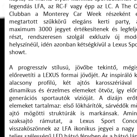
legendás LFA, az RC-F vagy épp az LC. A The 
Clubban a Monterey Car Week részeként év
megtartott szűkkörű elegáns kerti party, 
maximum 3000 jegyet értékesítenek és legfel
részt, rendszeresen szolgál exkluzív új mode
helyszínéül, idén azonban kétségkívül a Lexus Spo
showt.
A progresszív stílusú, jövőbe tekintő, mégi
előrevetíti a LEXUS formai jövőjét. Az inspiráló 
alacsony profilú, két ajtós karosszériával
dinamikus és érzelmes elemeket ötvöz, így előr
generációs sportautók vízióját. A dizájn erő
elemeket tartalmaz: első lökhárítók, sárvédők m
ajtó mögötti struktúrák is markánsak. Amin
szaksajtó rámutat, a Lexus Sport Conce
visszaköszönnek az LFA ikonikus jegyei a nagy 
teljes szélességű LED hátsó fényben és a hátsó l