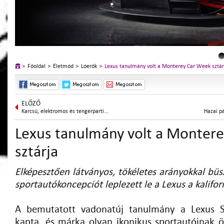
Főoldal
Életmód
Lóerők
Lexus tanulmány volt a Monterey Car Week sztár
ELŐZŐ
Karcsú, elektromos és tengerparti...
Hazai p
Lexus tanulmány volt a Monter
sztárja
Elképesztően látványos, tökéletes arányokkal büsz
sportautókoncepciót leplezett le a Lexus a kalifo
A bemutatott vadonatúj tanulmány a Lexus S
kapta, és márka olyan ikonikus sportautóinak ö