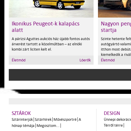
Ikonikus Peugeot-k kalapács
Nagyon peng
alatt
startja
A párizsi Aguttes aukciós ház újabb fontos autós
Szinte hetente felt
árverést tartott a közelmúltban – az elnöki
autógyártó valami
kombi zárt liciten kelt el.
itthon most debü
kiemelkedik a rivál
Életmód
Lóerők
Életmód
SZTÁROK
DESIGN
Sztárinterjúk
Sztárhírek
Művészportré
A
Ünnepi dekoráci
Térről térre
hónap témája
Megosztom...