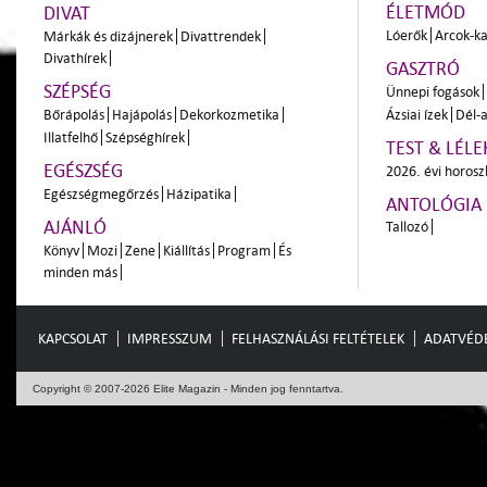
ÉLETMÓD
DIVAT
Lóerők
Arcok-ka
Márkák és dizájnerek
Divattrendek
Divathírek
GASZTRÓ
SZÉPSÉG
Ünnepi fogások
Bőrápolás
Hajápolás
Dekorkozmetika
Ázsiai ízek
Dél-a
Illatfelhő
Szépséghírek
TEST & LÉLE
EGÉSZSÉG
2026. évi horos
Egészségmegőrzés
Házipatika
ANTOLÓGIA
AJÁNLÓ
Tallozó
Könyv
Mozi
Zene
Kiállítás
Program
És
minden más
KAPCSOLAT
IMPRESSZUM
FELHASZNÁLÁSI FELTÉTELEK
ADATVÉD
Copyright © 2007-2026 Elite Magazin - Minden jog fenntartva.