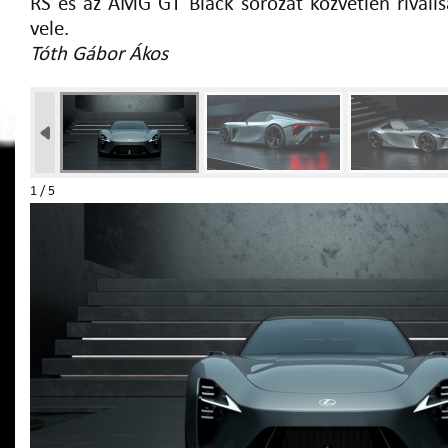
RS és az AMG GT Black sorozat közvetlen rivális
vele.
Tóth Gábor Ákos
1 / 5