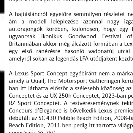
A hajtásláncról egyelőre semmilyen részletet ne
ám a modell leleplezése azonnal nagy izga
autórajongók körében, különösen, hogy egy 
ugyancsak ikonikus Goodwood Festival o
Britanniában akkor még álcázott formában a L
egy első ránézésre hasonló vadonatúj utcai
amelyről sokan az legendás LFA utódjaként kezdte
A Lexus Sport Concept egyébiránt nem a márka
amely a Quail, The Motorsport Gatheringen kerül
ban itt láthatta először a szélesebb közönség az 
Conceptet és az UX 250h Conceptet, 2023-ban pedi
RZ Sport Conceptet. A testvéreseménynek teki
Concours d’Elegance is bővelkedik Lexus premie
debütált az SC 430 Pebble Beach Edition, 2008-b
Beach Edition, 2011-ben pedig itt tartotta világ