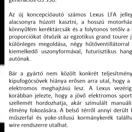
generációs GS 350.
Az új koncepcióautó számos Lexus LFA jelleg
alacsonyra húzott kasztni, a hosszú motorhá
könnyűfém keréktárcsák és a folytonos tetőív a 
proporciókat ötvözik az egzotikus grand tourer je
különleges megoldása, négy hűtőventillátorral 
kiemelkedő uszonyformával, futurisztikus han
autónak.
Bár a gyártó nem közölt konkrét teljesítmény
kipufogócsövek hiánya erősen arra utal, hogy a
elektromos meghajtású lesz. A Lexus vezériga
korábban jelezte, hogy a jövő elektromos spor
szellemét hordozhatja, akár szimulált manuáli
élmény fokozására. A belső térről annyi derült k
műszerfal és yoke-stílusú kormánykerék találh
wire rendszerre utalhat.