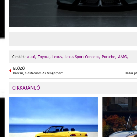
Cimkék:
autó,
Toyota,
Lexus,
Lexus Sport Concept,
Porsche,
AMG,
ELŐZŐ
Karcsú, elektromos és tengerparti...
Hazai p
CIKKAJÁNLÓ