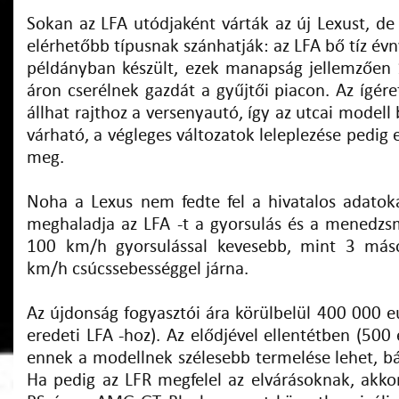
Sokan az LFA utódjaként várták az új Lexust, de
elérhetőbb típusnak szánhatják: az LFA bő tíz évn
példányban készült, ezek manapság jellemzően 1 
áron cserélnek gazdát a gyűjtői piacon. Az ígér
állhat rajthoz a versenyautó, így az utcai modell
várható, a végleges változatok leleplezése pedig 
meg.
Noha a Lexus nem fedte fel a hivatalos adatok
meghaladja az LFA -t a gyorsulás és a menedzsm
100 km/h gyorsulással kevesebb, mint 3 más
km/h csúcssebességgel járna.
Az újdonság fogyasztói ára körülbelül 400 000 e
eredeti LFA -hoz). Az elődjével ellentétben (500 
ennek a modellnek szélesebb termelése lehet, bá
Ha pedig az LFR megfelel az elvárásoknak, akk