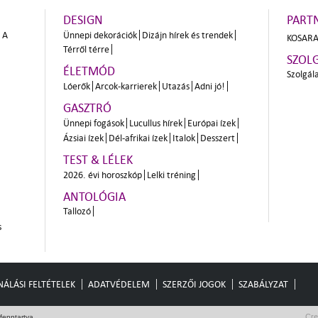
DESIGN
PART
A
Ünnepi dekorációk
Dizájn hírek és trendek
KOSARA
Térről térre
SZOL
ÉLETMÓD
Szolgál
Lóerők
Arcok-karrierek
Utazás
Adni jó!
GASZTRÓ
Ünnepi fogások
Lucullus hírek
Európai ízek
Ázsiai ízek
Dél-afrikai ízek
Italok
Desszert
TEST & LÉLEK
2026. évi horoszkóp
Lelki tréning
ANTOLÓGIA
Tallozó
s
ÁLÁSI FELTÉTELEK
ADATVÉDELEM
SZERZŐI JOGOK
SZABÁLYZAT
Cre
fenntartva.