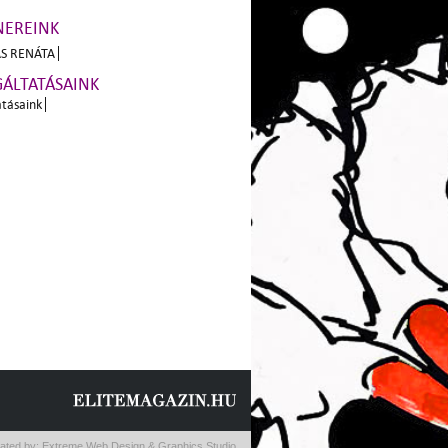
NEREINK
S RENÁTA
GÁLTATÁSAINK
atásaink
ated by:
Extreme Web Design & Graphics Studio