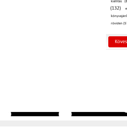
kiállítás (
(132)
könyvajánl
röviden (5
Köves