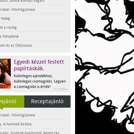
 autó, amire könnyű vágyni
rabal: Hóvirágünnep
t hideg
l a rockig
a Filmpiknik
on és az Odüsszeia
Egyedi kézzel festett
papírtáskák.
Különleges ajándékhoz,
különleges csomagolás. Legyen
a csomagolás is érték!
ajánló
Receptajánló
rabal: Hóvirágünnep
y: A hamvak királya
atalin: Szobrok indulatból. Rabóczky