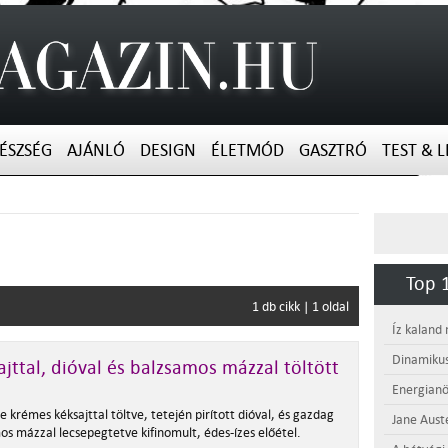
ÉSZSÉG
AJÁNLÓ
DESIGN
ÉLETMÓD
GASZTRÓ
TEST & L
Top 1
1 db cikk | 1 oldal
Íz kaland
Dinamikus
ajttal, dióval és balzsamos mázzal töltött
Energianö
ge krémes kéksajttal töltve, tetején pirított dióval, és gazdag
Jane Aust
os mázzal lecsepegtetve kifinomult, édes-ízes előétel.