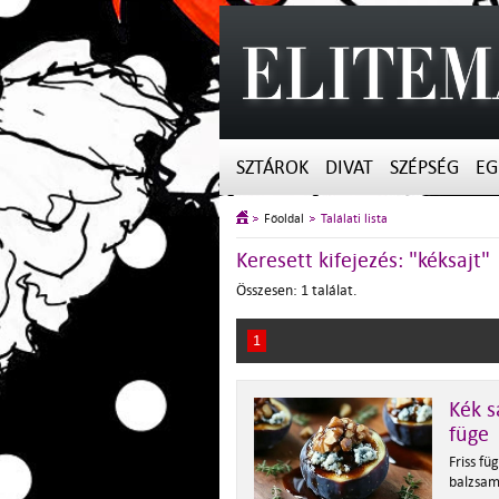
SZTÁROK
DIVAT
SZÉPSÉG
EG
Főoldal
Találati lista
Keresett kifejezés: "kéksajt"
Összesen: 1 találat.
1
Kék s
füge
Friss fü
balzsam