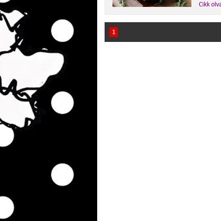
Cikk olv
1