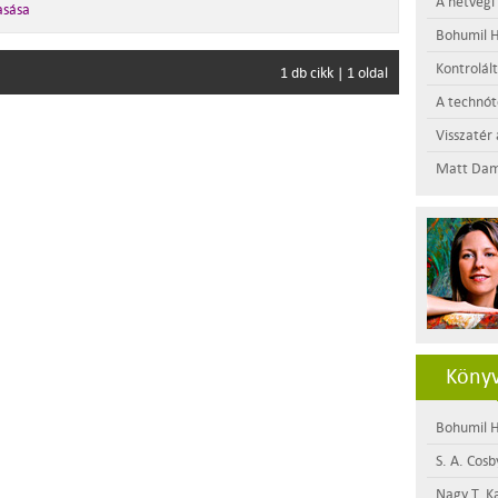
A hétvégi
asása
Bohumil H
Kontrolál
1 db cikk | 1 oldal
A technótó
Visszatér 
Matt Dam
Könyv
Bohumil H
S. A. Cosb
Nagy T. K