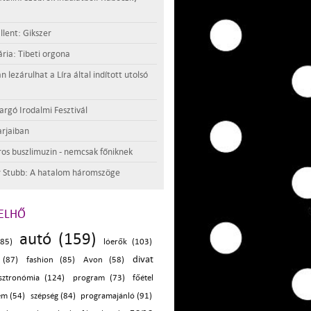
llent: Gikszer
ria: Tibeti orgona
lezárulhat a Líra által indított utolsó
argó Irodalmi Fesztivál
rjaiban
os buszlimuzin - nemcsak főniknek
 Stubb: A hatalom háromszöge
ELHŐ
autó (159)
(85)
lóerők (103)
divat
 (87)
fashion (85)
Avon (58)
sztronómia (124)
program (73)
főétel
em (54)
szépség (84)
programajánló (91)