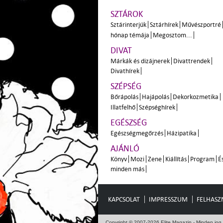
SZTÁROK
Sztárinterjúk
Sztárhírek
Művészportré
hónap témája
Megosztom...
DIVAT
Márkák és dizájnerek
Divattrendek
Divathírek
SZÉPSÉG
Bőrápolás
Hajápolás
Dekorkozmetika
Illatfelhő
Szépséghírek
EGÉSZSÉG
Egészségmegőrzés
Házipatika
AJÁNLÓ
Könyv
Mozi
Zene
Kiállítás
Program
É
minden más
KAPCSOLAT
IMPRESSZUM
FELHASZN
Copyright © 2007-2026 Elite Magazin - Minden jog 