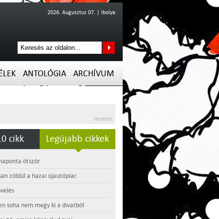
2026. Augusztus 07. | Ibolya
ÉLEK
ANTOLÓGIA
ARCHÍVUM
hirdetés
0 cikk
Legújabb cikkek
 naponta ötször
an zöldül a hazai újautópiac
velés
en soha nem megy ki a divatból