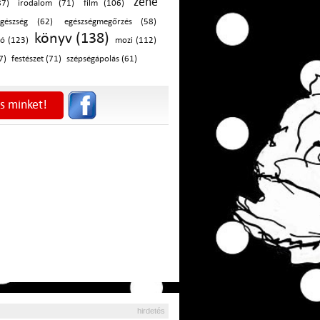
zene
87)
irodalom (71)
film (106)
egészség (62)
egészségmegőrzés (58)
könyv (138)
ó (123)
mozi (112)
7)
festészet (71)
szépségápolás (61)
s minket!
hirdetés