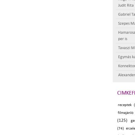
Judit Rita
Gabriel Ta
Szepes Má
Hamarosan 
per is
Tavaszi M
Egymás ka
Konnektor
Alexander
CIMKEF
receptek 
filmajánló
(125)
ga
(74)
érzel