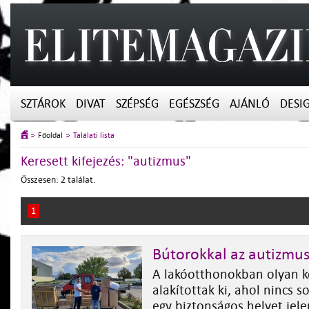
SZTÁROK
DIVAT
SZÉPSÉG
EGÉSZSÉG
AJÁNLÓ
DESI
Főoldal
Találati lista
Keresett kifejezés: "autizmus"
Összesen: 2 találat.
1
Bútorokkal az autizmus
A lakóotthonokban olyan k
alakítottak ki, ahol nincs s
egy biztonságos helyet jele