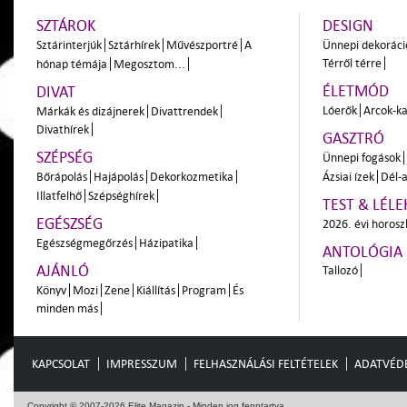
SZTÁROK
DESIGN
Sztárinterjúk
Sztárhírek
Művészportré
A
Ünnepi dekoráci
Térről térre
hónap témája
Megosztom...
ÉLETMÓD
DIVAT
Lóerők
Arcok-ka
Márkák és dizájnerek
Divattrendek
Divathírek
GASZTRÓ
SZÉPSÉG
Ünnepi fogások
Bőrápolás
Hajápolás
Dekorkozmetika
Ázsiai ízek
Dél-a
Illatfelhő
Szépséghírek
TEST & LÉLE
EGÉSZSÉG
2026. évi horos
Egészségmegőrzés
Házipatika
ANTOLÓGIA
AJÁNLÓ
Tallozó
Könyv
Mozi
Zene
Kiállítás
Program
És
minden más
KAPCSOLAT
IMPRESSZUM
FELHASZNÁLÁSI FELTÉTELEK
ADATVÉD
Copyright © 2007-2026 Elite Magazin - Minden jog fenntartva.