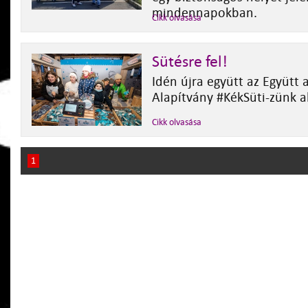
mindennapokban.
Cikk olvasása
Sütésre fel!
Idén újra együtt az Együtt 
Alapítvány #KékSüti-zünk a
Cikk olvasása
1