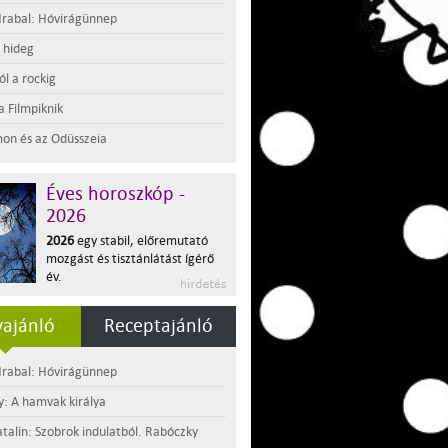
rabal: Hóvirágünnep
t hideg
l a rockig
a Filmpiknik
on és az Odüsszeia
Éves horoszkóp -
2026
2026
egy stabil, előremutató
mozgást és tisztánlátást ígérő
év.
ajánló
Receptajánló
rabal: Hóvirágünnep
y: A hamvak királya
atalin: Szobrok indulatból. Rabóczky