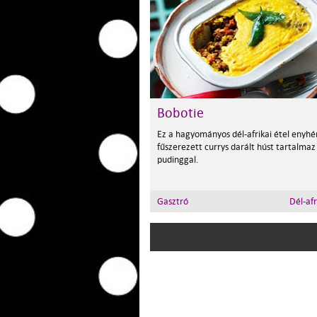
Bobotie
Ez a hagyományos dél-afrikai étel enyhé
fűszerezett currys darált húst tartalmaz
pudinggal.
Gasztró
Dél-afr