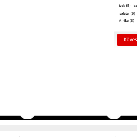
ízek (5)
la
saláta (6)
Afrika (8)
Köves