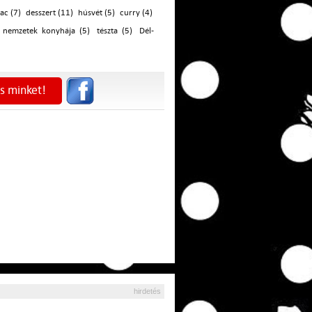
zac (7)
desszert (11)
húsvét (5)
curry (4)
nemzetek konyhája (5)
tészta (5)
Dél-
s minket!
hirdetés