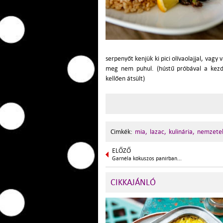
serpenyőt kenjük ki pici olívaolajjal, vagy 
meg nem puhul. (hústű próbával a kezdő
kellően átsült)
Cimkék:
mia,
lazac,
kulinária,
nemzetek
ELŐZŐ
Garnéla kókuszos panírban...
CIKKAJÁNLÓ