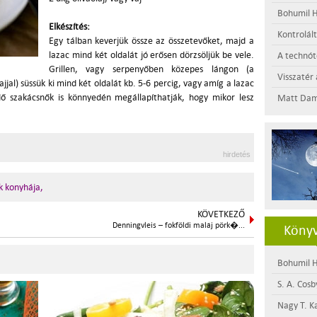
Bohumil H
Elkészítés:
Kontrolál
Egy tálban keverjük össze az összetevőket, majd a
lazac mind két oldalát jó erősen dörzsöljük be vele.
A technótó
Grillen, vagy serpenyőben közepes lángon (a
Visszatér 
vajjal) süssük ki mind két oldalát kb. 5-6 percig, vagy amíg a lazac
 szakácsnők is könnyedén megállapíthatják, hogy mikor lesz
Matt Dam
hirdetés
 konyhája,
KÖVETKEZŐ
Denningvleis – fokföldi maláj pörk�...
Könyv
Bohumil H
S. A. Cosb
Nagy T. K