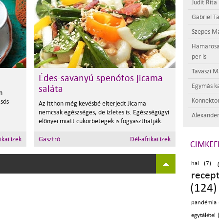
Judit Rita
Gabriel Ta
Szepes Má
Hamarosan 
per is
Tavaszi M
Édes-savanyú spenótos jicama
Egymás ka
saláta
n
Konnektor
 sós
Az itthon még kevésbé elterjedt Jicama
nemcsak egészséges, de ízletes is. Egészségügyi
Alexander
előnyei miatt cukorbetegek is fogyaszthatják.
ikai ízek
Gasztró
Dél-afrikai ízek
CIMKEF
hal (7)
recep
(124)
pandémia 
egytálétel 