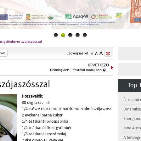
ac gyömbéres szójaszósszal
KÖVETKEZŐ
Denningvleis – fokföldi maláj pörk�...
zójaszósszal
Top 1
Hozzávalók:
Íz kaland
80 dkg lazac filé
1/4 csésze csökkentett nátriumtartalmú szójaszósz
Dinamikus
2 evőkanál barna cukor
Energianö
1/4 teáskanál pirospaprika
1/4 teáskanál őrölt gyömbér
Jane Aust
1/8 teáskanál szezámolaj
A hétvégi
2 dkg olívaolaj, vagy vaj