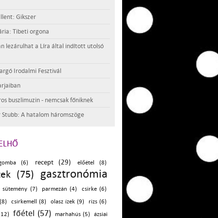
llent: Gikszer
ria: Tibeti orgona
lezárulhat a Líra által indított utolsó
argó Irodalmi Fesztivál
rjaiban
os buszlimuzin - nemcsak főniknek
 Stubb: A hatalom háromszöge
ELHŐ
recept (29)
gomba (6)
előétel (8)
gasztronómia
tek (75)
sütemény (7)
parmezán (4)
csirke (6)
(8)
csirkemell (8)
olasz ízek (9)
rizs (6)
főétel (57)
(12)
marhahús (5)
ázsiai