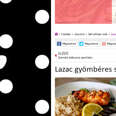
Főoldal
Gasztró
Dél-afrikai ízek
Laz
ELŐZŐ
Garnéla kókuszos panírban...
Lazac gyömbéres s