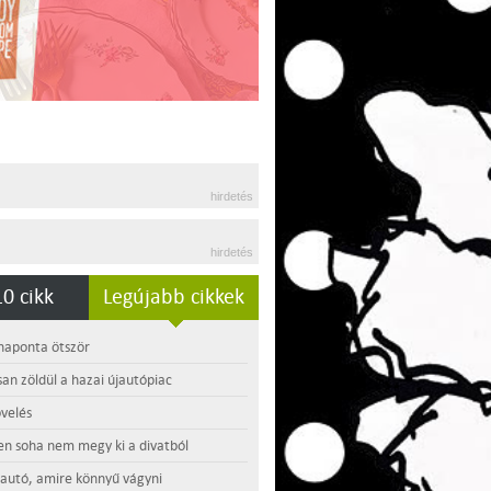
hirdetés
hirdetés
0 cikk
Legújabb cikkek
 naponta ötször
an zöldül a hazai újautópiac
velés
en soha nem megy ki a divatból
 autó, amire könnyű vágyni