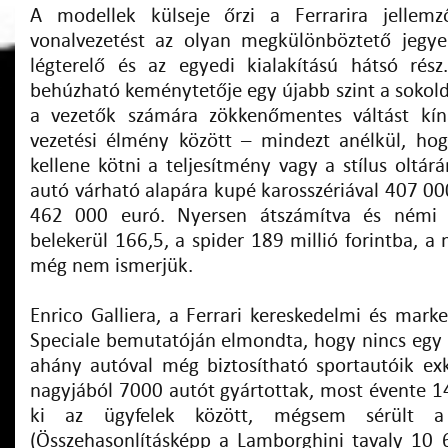
A modellek külseje őrzi a Ferrarira jellemző
vonalvezetést az olyan megkülönböztető jegye
légterelő és az egyedi kialakítású hátsó rés
behúzható keménytetője egy újabb szint a sokold
a vezetők számára zökkenőmentes váltást kíná
vezetési élmény között – mindezt anélkül, h
kellene kötni a teljesítmény vagy a stílus oltár
autó várható alapára kupé karosszériával 407 00
462 000 euró. Nyersen átszámítva és némi k
belekerül 166,5, a spider 189 millió forintba, a
még nem ismerjük.
Enrico Galliera, a Ferrari kereskedelmi és mark
Speciale bemutatóján elmondta, hogy nincs egy
ahány autóval még biztosítható sportautóik exk
nagyjából 7000 autót gyártottak, most évente 1
ki az ügyfelek között, mégsem sérült 
(Összehasonlításképp a Lamborghini tavaly 10 6