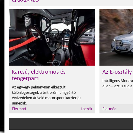
CIKKAJÁNLÓ
Karcsú, elektromos és
Az E-osztály
tengerparti
Intelligens Merciv
ellen – ezt is tudj
Az egy-egy példányban elkészült
különlegességek a brit prémiumgyártó
évtizedeken átívelő motorsport-karrierjét
ünneplik.
Életmód
Lóerők
Életmód