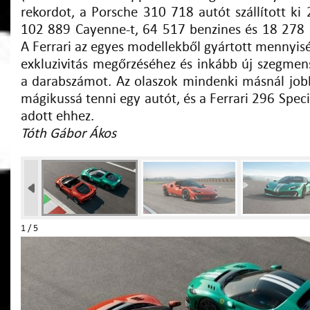
rekordot, a Porsche 310 718 autót szállított ki
102 889 Cayenne-t, 64 517 benzines és 18 278
A Ferrari az egyes modellekből gyártott mennyisé
exkluzivitás megőrzéséhez és inkább új szegmen
a darabszámot. Az olaszok mindenki másnál jobb
mágikussá tenni egy autót, és a Ferrari 296 Spe
adott ehhez.
Tóth Gábor Ákos
1 / 5