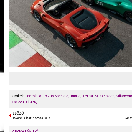
Cimkék:
lóerők,
autó 296 Speciale,
hibrid,
Ferrari SF90 Spider,
villanymo
Enrico Galliera,
ELŐZŐ
Jövőre is lesz Nomad Raid...
50 é