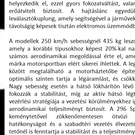
helyezkedik el, ezzel gyors fokozatváltást, va
erőátvitelt biztosít. A hajtáslánc egyedü
leválasztókuplung, amely segítségével a járműve
távolságig képesek tisztán elektromos üzemmódb
A modellek 250 km/h sebességnél 435 kg leszo
amely a korábbi típusokhoz képest 20%-kal na
számos aerodinamikai megoldással érte el, am
márka motorsportban elért sikerei ihlettek. A l
között megtalálható a motorháztetőbe építe
optimális szinten tartja a légáramlást, és csökke
Nagy sebesség esetén a hátsó lökhárítón lévő
fokozzák a stabilitást, míg az aktív hátsó lé
vezérlési stratégiája a vezetési körülményekhez i
aerodinamikai teljesítményt biztosít. A 296 
keménytetővel zökkenőmentesen ötvözi 
hatékonyságot és a szabadtéri vezetés élvezet
tetőnél is fenntartja a stabilitást és a teljesítmény