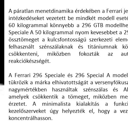
A páratlan menetdinamika érdekében a Ferrari je
intézkedéseket vezetett be mindkét modell eset
60 kilogrammal könnyebb a 296 GTB modellhe
Speciale A 50 kilogrammal nyom kevesebbet a 2
össztömeget a kulcsfontosságú szerkezeti ele
felhasznált szénszálaknak és titániumnak kö
csökkenteni, miközben fokozták az aut
reakciókészségét.
A Ferrari 296 Speciale és 296 Special A modell
tükrözik a márka elhivatottságát a versenyfókuszú
nagymértékben használtak szénszálas és Al
amelyek csökkentik a tömeget, miközben me
érzetet. A minimalista kialakítás a funkci
kezelőszerveket úgy helyezték el, hogy a ve
koncentrálhasson.