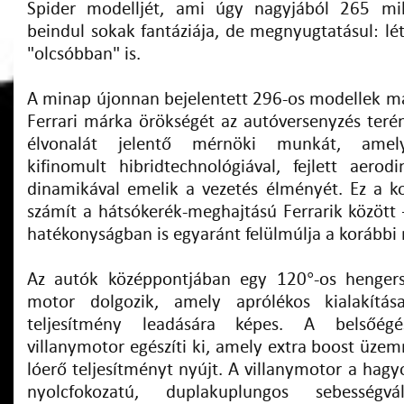
Spider modelljét, ami úgy nagyjából 265 mill
beindul sokak fantáziája, de megnyugtatásul: lé
"olcsóbban" is.
A minap újonnan bejelentett 296-os modellek 
Ferrari márka örökségét az autóversenyzés teré
élvonalát jelentő mérnöki munkát, amel
kifinomult hibridtechnológiával, fejlett aerod
dinamikával emelik a vezetés élményét. Ez a k
számít a hátsókerék-meghajtású Ferrarik között 
hatékonyságban is egyaránt felülmúlja a korábbi
Az autók középpontjában egy 120°-os hengers
motor dolgozik, amely aprólékos kialakítá
teljesítmény leadására képes. A belsőégé
villanymotor egészíti ki, amely extra boost üz
lóerő teljesítményt nyújt. A villanymotor a hag
nyolcfokozatú, duplakuplungos sebességv