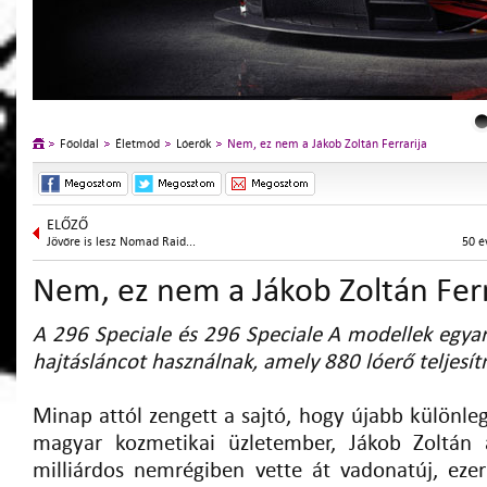
Főoldal
Életmód
Lóerők
Nem, ez nem a Jákob Zoltán Ferrarija
ELŐZŐ
Jövőre is lesz Nomad Raid...
50 é
Nem, ez nem a Jákob Zoltán Ferr
A 296 Speciale és 296 Speciale A modellek egyar
hajtásláncot használnak, amely 880 lóerő teljesít
Minap attól zengett a sajtó, hogy újabb különle
magyar kozmetikai üzletember, Jákob Zoltán
milliárdos nemrégiben vette át vadonatúj, ezer