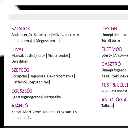
SZTÁROK
DESIGN
Sztárinterjúk
Sztárhírek
Művészportré
A
Ünnepi dekoráci
Térről térre
hónap témája
Megosztom...
ÉLETMÓD
DIVAT
Lóerők
Arcok-ka
Márkák és dizájnerek
Divattrendek
Divathírek
GASZTRÓ
SZÉPSÉG
Ünnepi fogások
Bőrápolás
Hajápolás
Dekorkozmetika
Ázsiai ízek
Dél-a
Illatfelhő
Szépséghírek
TEST & LÉLE
EGÉSZSÉG
2026. évi horos
Egészségmegőrzés
Házipatika
ANTOLÓGIA
AJÁNLÓ
Tallozó
Könyv
Mozi
Zene
Kiállítás
Program
És
minden más