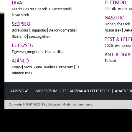
ÉLETMÓD
DIVAT
Lóerők
Arcok-ka
Márkák és dizájnerek
Divattrendek
Divathírek
GASZTRÓ
SZÉPSÉG
Ünnepi fogások
Bőrápolás
Hajápolás
Dekorkozmetika
Ázsiai ízek
Dél-a
Illatfelhő
Szépséghírek
TEST & LÉLE
EGÉSZSÉG
2026. évi horos
Egészségmegőrzés
Házipatika
ANTOLÓGIA
AJÁNLÓ
Tallozó
Könyv
Mozi
Zene
Kiállítás
Program
És
minden más
KAPCSOLAT
IMPRESSZUM
FELHASZNÁLÁSI FELTÉTELEK
ADATVÉD
Copyright © 2007-2026 Elite Magazin - Minden jog fenntartva.