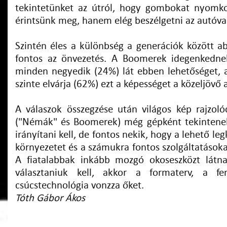
tekintetünket az útról, hogy gombokat nyomko
érintsünk meg, hanem elég beszélgetni az autóva
Szintén éles a különbség a generációk között 
fontos az önvezetés. A Boomerek idegenkednek
minden negyedik (24%) lát ebben lehetőséget, a
szinte elvárja (62%) ezt a képességet a közeljövő a
A válaszok összegzése után világos kép rajzoló
("Némák" és Boomerek) még gépként tekintenek
irányítani kell, de fontos nekik, hogy a lehető l
környezetet és a számukra fontos szolgáltatások
A fiatalabbak inkább mozgó okoseszközt látn
választaniuk kell, akkor a formaterv, a fe
csúcstechnológia vonzza őket.
Tóth Gábor Ákos