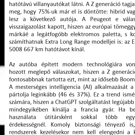
hatótávú villanyautókat látni. A Z generáció tagjai
meg, hogy 75%-uk már el is döntötte: hibrid vag
lesz a következő autója. A Peugeot e válas
visszaigazolást kapott, hiszen az európai tömeggy
márkáé a legátfogóbb elektromos paletta, s k
számíthatnak Extra Long Range modelljei is: az 
5008 667 km hatótávot kínál.
Az autóba épített modern technológiára vo
hozott meglepő válaszokat, hiszen a Z generác
fontosabbnak tartotta ezt, mint az idősebb Boom
A mesterséges intelligencia (AI) alkalmazását a
pártolja leginkább (46 és 37%). Ez a trend ism
számára, hiszen a ChatGPT szolgáltatást legújabb
mindegyikében kínálja a francia gyár. Ha b
használata útitársként sokkal több egys
érdekességnél. Komoly biztonsági tényező is,
rendszerek kezelésekor nem kell elengedni a 