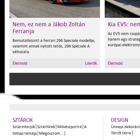
Nem, ez nem a Jákob Zoltán
Kia EV5: nem
Ferrarija
Az EV5 nem csupán
hanem egy stratégi
Bemutatkozott a Ferrari 296 Speciale modellje,
európai elektromo
valamint annak nyitott tetős, 296 Speciale A
változata.
Életmód
Lóerők
Életmód
SZTÁROK
DESIGN
Sztárinterjúk
Sztárhírek
Művészportré
A
Ünnepi dekoráci
Térről térre
hónap témája
Megosztom...