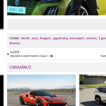
Cimkék:
lóerők,
autó,
Peugeot,
jogosítvány,
korcsoport,
veterán,
Z gen
Boomer,
ELŐZŐ
Használt e-autót hozott a nyuszi – �...
Euró
CIKKAJÁNLÓ