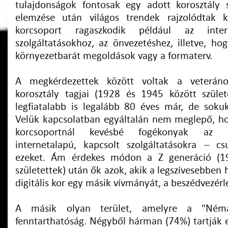
tulajdonságok fontosak egy adott korosztály 
elemzése után világos trendek rajzolódtak 
korcsoport ragaszkodik például az intern
szolgáltatásokhoz, az önvezetéshez, illetve, ho
környezetbarát megoldások vagy a formaterv.
A megkérdezettek között voltak a veterán
korosztály tagjai (1928 és 1945 között szület
legfiatalabb is legalább 80 éves már, de sok
Velük kapcsolatban egyáltalán nem meglepő, h
korcsoportnál kevésbé fogékonyak az a
internetalapú, kapcsolt szolgáltatásokra – c
ezeket. Ám érdekes módon a Z generáció (1
születettek) után ők azok, akik a legszívesebben 
digitális kor egy másik vívmányát, a beszédvezérlé
A másik olyan terület, amelyre a "Ném
fenntarthatóság. Négyből hárman (74%) tartják e