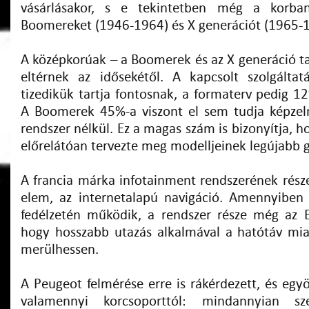
vásárlásakor, s e tekintetben még a korba
Boomereket (1946-1964) és X generációt (1965-1
A középkorúak – a Boomerek és az X generáció tagj
eltérnek az idősekétől. A kapcsolt szolgálta
tizedikük tartja fontosnak, a formaterv pedig 1
A Boomerek 45%-a viszont el sem tudja képzeln
rendszer nélkül. Ez a magas szám is bizonyítja, 
előrelátóan tervezte meg modelljeinek legújabb g
A francia márka infotainment rendszerének része
elem, az internetalapú navigáció. Amennyiben
fedélzetén működik, a rendszer része még az E
hogy hosszabb utazás alkalmával a hatótáv mia
merülhessen.
A Peugeot felmérése erre is rákérdezett, és egy
valamennyi korcsoporttól: mindannyian sz