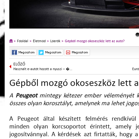
Főoldal
Életmód
Lóerők
Gépből mozgó okoseszköz lett az autó?
ELŐZŐ
Használt e-autót hozott a nyuszi – �...
Euró
Gépből mozgó okoseszköz lett a
A
Peugeot
mintegy kétezer ember véleményét kér
összes olyan korosztályt, amelynek ma lehet jogo
A Peugeot által készített felmérés rendkívül
minden olyan korcsoportot érintett, amely je
jogosítvánnyal. A kérdések azt firtatták, hogy