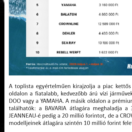
A toplista egyértelműen kirajzolja a piac kettős
oldalon a fiatalabb, kedvezőbb árú vízi járműve
DOO vagy a YAMAHA. A másik oldalon a prémium
találhatók: a BAVARIA átlagára meghaladja a 3
JEANNEAU-é pedig a 20 millió forintot, de a CR
modelljeinek átlagára szintén 10 millió forint fele