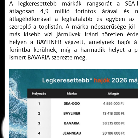
A legkeresettebb márkák rangsorát a SEA-
átlagosan 4,9 millió forintos árával és 
átlagéletkorával a legfiatalabb és egyben az
szereplő a toplistán. A márka népszerűsége jól 
más kisebb vízi járművek iránti töretlen érd
helyen a BAYLINER végzett, amelynek hajói át
forintba kerülnek, míg a harmadik helyet a p
ismert BAVARIA szerezte meg.