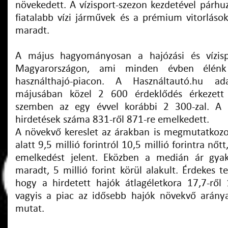
növekedett. A vízisport-szezon kezdetével párhu
fiatalabb vízi járművek és a prémium vitorlások
maradt.
A május hagyományosan a hajózási és vízisp
Magyarországon, ami minden évben élénk
használthajó-piacon. A Használtautó.hu a
májusában közel 2 600 érdeklődés érkezett 
szemben az egy évvel korábbi 2 300-zal. A k
hirdetések száma 831-ről 871-re emelkedett.
A növekvő kereslet az árakban is megmutatkozot
alatt 9,5 millió forintról 10,5 millió forintra nőt
emelkedést jelent. Eközben a medián ár gyako
maradt, 5 millió forint körül alakult. Érdekes 
hogy a hirdetett hajók átlagéletkora 17,7-ről
vagyis a piac az idősebb hajók növekvő aránya
mutat.