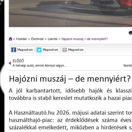
Főoldal
Életmód
Lóerők
Hajózni muszáj – de mennyiért?
ELŐZŐ
A hétvégi autó, amire könnyű vágyn...
Ikonik
Hajózni muszáj – de mennyiért?
A jól karbantartott, idősebb hajók és klasszi
továbbra is stabil kereslet mutatkozik a hazai pia
A Használtautó.hu 2026. májusi adatai szerint to
használthajó-piac: az érdeklődések száma éve
százalékkal emelkedett, miközben a hirdetések s