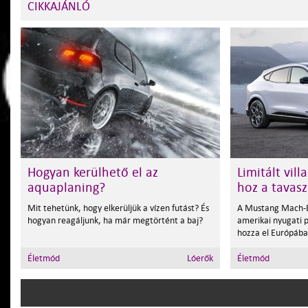
CIKKAJÁNLÓ
Hogyan kerülhető el az
Limitált vil
aquaplaning?
hoz a tavasz
Mit tehetünk, hogy elkerüljük a vízen futást? És
A Mustang Mach-E 
hogyan reagáljunk, ha már megtörtént a baj?
amerikai nyugati 
hozza el Európába
Életmód
Lóerők
Életmód