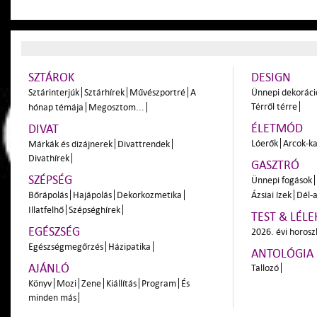
SZTÁROK
DESIGN
Sztárinterjúk
Sztárhírek
Művészportré
A
Ünnepi dekoráci
Térről térre
hónap témája
Megosztom...
ÉLETMÓD
DIVAT
Lóerők
Arcok-ka
Márkák és dizájnerek
Divattrendek
Divathírek
GASZTRÓ
SZÉPSÉG
Ünnepi fogások
Bőrápolás
Hajápolás
Dekorkozmetika
Ázsiai ízek
Dél-a
Illatfelhő
Szépséghírek
TEST & LÉLE
EGÉSZSÉG
2026. évi horos
Egészségmegőrzés
Házipatika
ANTOLÓGIA
AJÁNLÓ
Tallozó
Könyv
Mozi
Zene
Kiállítás
Program
És
minden más