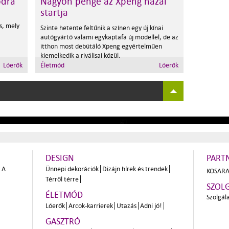
ódra
Nagyon penge az Xpeng hazai
startja
s, mely
Szinte hetente feltűnik a színen egy új kínai
autógyártó valami egykaptafa új modellel, de az
itthon most debütáló Xpeng egyértelműen
kiemelkedik a riválisai közül.
Lóerők
Életmód
Lóerők
DESIGN
PART
A
Ünnepi dekorációk
Dizájn hírek és trendek
KOSARA
Térről térre
SZOL
ÉLETMÓD
Szolgál
Lóerők
Arcok-karrierek
Utazás
Adni jó!
GASZTRÓ