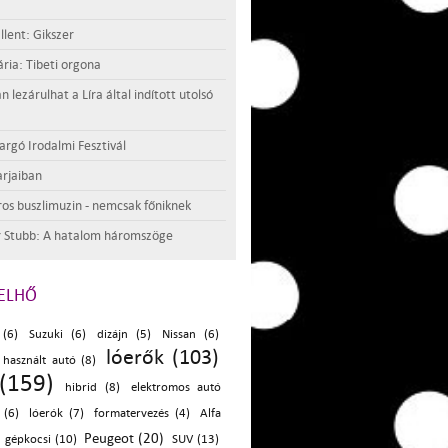
llent: Gikszer
ria: Tibeti orgona
lezárulhat a Líra által indított utolsó
argó Irodalmi Fesztivál
rjaiban
os buszlimuzin - nemcsak főniknek
 Stubb: A hatalom háromszöge
ELHŐ
(6)
Suzuki (6)
dizájn (5)
Nissan (6)
lóerők (103)
használt autó (8)
(159)
hibrid (8)
elektromos autó
 (6)
lóerók (7)
formatervezés (4)
Alfa
Peugeot (20)
gépkocsi (10)
SUV (13)