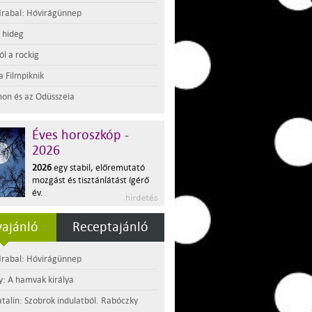
rabal: Hóvirágünnep
t hideg
l a rockig
a Filmpiknik
on és az Odüsszeia
Éves horoszkóp -
2026
2026
egy stabil, előremutató
mozgást és tisztánlátást ígérő
év.
ajánló
Receptajánló
rabal: Hóvirágünnep
y: A hamvak királya
atalin: Szobrok indulatból. Rabóczky