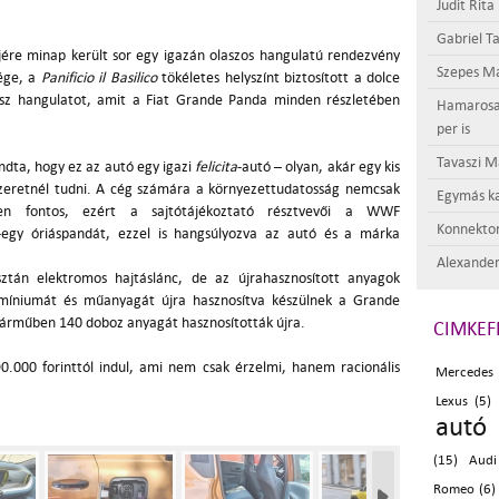
Judit Rita
Gabriel Ta
ére minap került sor egy igazán olaszos hangulatú rendezvény
Szepes Má
sége, a
Panificio il Basilico
tökéletes helyszínt biztosított a dolce
asz hangulatot, amit a Fiat Grande Panda minden részletében
Hamarosan 
per is
Tavaszi M
dta, hogy ez az autó egy igazi
felicita
-autó – olyan, akár egy kis
szeretnél tudni. A cég számára a környezettudatosság nemcsak
Egymás ka
ten fontos, ezért a sajtótájékoztató résztvevői a WWF
Konnektor
egy óriáspandát, ezzel is hangsúlyozva az autó és a márka
Alexander
ztán elektromos hajtáslánc, de az újrahasznosított anyagok
alumíniumát és műanyagát újra hasznosítva készülnek a Grande
járműben 140 doboz anyagát hasznosították újra.
CIMKEF
.000 forinttól indul, ami nem csak érzelmi, hanem racionális
Mercedes 
Lexus (5)
autó 
(15)
Audi
Romeo (6)