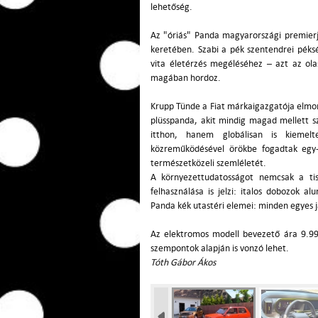
lehetőség.
Az "óriás" Panda magyarországi premierj
keretében. Szabi a pék szentendrei pék
vita életérzés megéléséhez – azt az ol
magában hordoz.
Krupp Tünde a Fiat márkaigazgatója elmon
plüsspanda, akit mindig magad mellett 
itthon, hanem globálisan is kiemel
közreműködésével örökbe fogadtak egy-
természetközeli szemléletét.
A környezettudatosságot nemcsak a tis
felhasználása is jelzi: italos dobozok 
Panda kék utastéri elemei: minden egyes 
Az elektromos modell bevezető ára 9.990
szempontok alapján is vonzó lehet.
Tóth Gábor Ákos