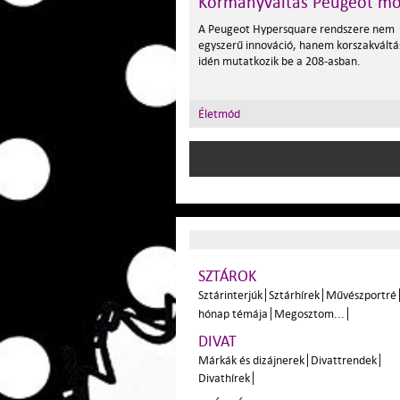
Kormányváltás Peugeot m
A Peugeot Hypersquare rendszere nem
egyszerű innováció, hanem korszakváltá
idén mutatkozik be a 208-asban.
Életmód
SZTÁROK
Sztárinterjúk
Sztárhírek
Művészportré
hónap témája
Megosztom...
DIVAT
Márkák és dizájnerek
Divattrendek
Divathírek