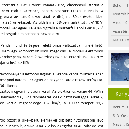
k szeretni a Fiat Grande Pandát? Nos, elmondásuk szerint a
Bohumil H
nem csak a városban, hanem hosszabb utakra is ideális. A
Kontrolál
teg praktikus tárolóhelyet kínál. A dizájn a 80-as éveket idézi
l-hatású orr-résszel. Az oldalán a 3D-ben kialakított „PANDA”
A technótó
 modell védjegyei. Teljesen digitális a műszerfal, ahol akár 10,25”
Visszatér 
ek segítik a mindennapi használatot.
Matt Dam
anda hibrid és teljesen elektromos változatban is elérhető,
va. Nem egy kompromisszumos megoldás: a modell elektromos
szerelve pedig három felszereltségi szinttel érkezik: POP, ICON és
át stílusához illőt.
a rakodóhelyek is létfontosságúak: a Grande Panda műszerfalában
, amelyből három liter egyetlen nagyobb tároló rekesz térfogata.
61 literes.
tozatban egyaránt piacra kerül. Az elektromos verzió 44 kWh-s
Könyv
illanymotorral, 320 kilométeres WLTP hatótávolsággal érkezik,
omos verzió végsebessége 132 km/h, a 100-as tempót 11,2
Bohumil H
S. A. Cosb
ók között a pixel-szerű elemekkel díszített hűtőmaszkon lévő
Nagy T. K
bel húzható ki, amivel akár 7,2 kW-os egyfázisú AC töltésre lesz