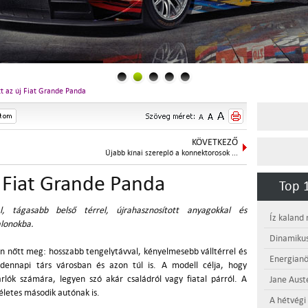
t az új Fiat Grande Panda
KÖVETKEZŐ
Újabb kínai szereplő a konnektorosok ...
 Fiat Grande Panda
Top 1
, tágasabb belső térrel, újrahasznosított anyagokkal és
Íz kaland
alonokba.
Dinamikus
nőtt meg: hosszabb tengelytávval, kényelmesebb válltérrel és
Energianö
ndennapi társ városban és azon túl is. A modell célja, hogy
rlók számára, legyen szó akár családról vagy fiatal párról. A
Jane Aust
életes második autónak is.
A hétvégi