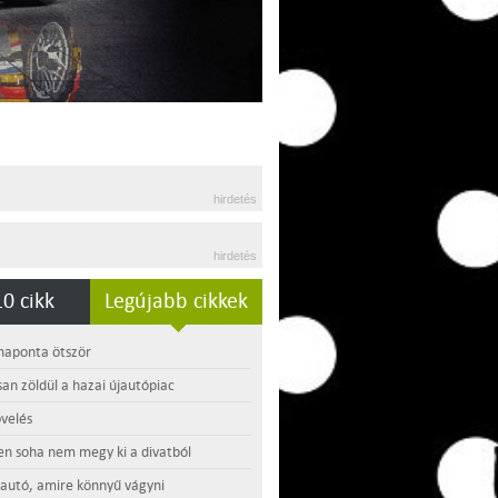
hirdetés
hirdetés
0 cikk
Legújabb cikkek
 naponta ötször
an zöldül a hazai újautópiac
velés
en soha nem megy ki a divatból
 autó, amire könnyű vágyni