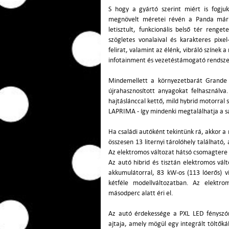
S hogy a gyártó szerint miért is fogju
megnövelt méretei révén a Panda már 
letisztult, funkcionális belső tér renge
szögletes vonalaival és karakteres pixe
felirat, valamint az élénk, vibráló színek a
infotainment és vezetéstámogató rendszer
Mindemellett a környezetbarát Grande P
újrahasznosított anyagokat felhasznál
hajtáslánccal kettő, mild hybrid motorral 
LAPRIMA - így mindenki megtalálhatja a saj
Ha családi autóként tekintünk rá, akkor 
összesen 13 liternyi tárolóhely található
Az elektromos változat hátsó csomagtere 3
Az autó hibrid és tisztán elektromos vál
akkumulátorral, 83 kW-os (113 lóerős) v
kétféle modellváltozatban. Az elektr
másodperc alatt éri el.
Az autó érdekessége a PXL LED fényszór
ajtaja, amely mögül egy integrált töltőká