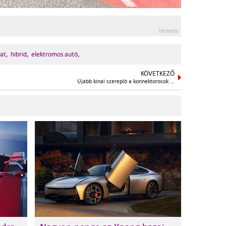
hirdetés
iat,
hibrid,
elektromos autó,
KÖVETKEZŐ
Újabb kínai szereplő a konnektorosok ...