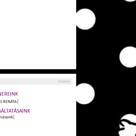
hirdetés
NEREINK
S RENÁTA
GÁLTATÁSAINK
atásaink