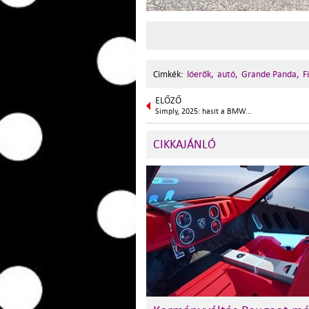
Cimkék:
lóerők,
autó,
Grande Panda,
F
ELŐZŐ
Simply, 2025: hasít a BMW...
CIKKAJÁNLÓ