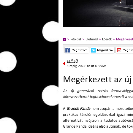
Főoldal
Életmód
Lóerők
Megérkezet
ELŐZŐ
Simply, 2025: hasít a BMW...
Megérkezett az új
Az új generáció retrós formavilággal
környezetbarát hajtáslánccal érkezik a sz
A
Grande Panda
nem csupán a méreteiben 
praktikus tárolómegoldásokkal igazi mi
alternatívát nyújtson a tudatos autóvásá
Grande Panda ideális első autónak, de tök