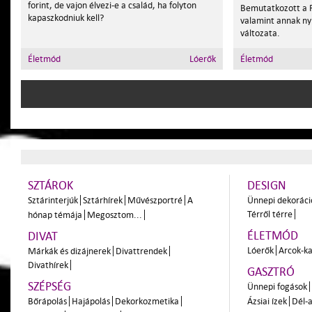
forint, de vajon élvezi-e a család, ha folyton
Bemutatkozott a F
kapaszkodniuk kell?
valamint annak nyi
változata.
Életmód
Lóerők
Életmód
SZTÁROK
DESIGN
Sztárinterjúk
Sztárhírek
Művészportré
A
Ünnepi dekoráci
Térről térre
hónap témája
Megosztom...
ÉLETMÓD
DIVAT
Lóerők
Arcok-ka
Márkák és dizájnerek
Divattrendek
Divathírek
GASZTRÓ
SZÉPSÉG
Ünnepi fogások
Bőrápolás
Hajápolás
Dekorkozmetika
Ázsiai ízek
Dél-a