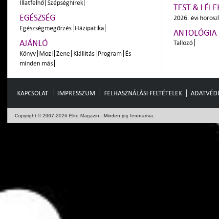
Illatfelhő
Szépséghírek
TEST & LÉLE
EGÉSZSÉG
2026. évi horos
Egészségmegőrzés
Házipatika
ANTOLÓGIA
AJÁNLÓ
Tallozó
Könyv
Mozi
Zene
Kiállítás
Program
És
minden más
KAPCSOLAT
IMPRESSZUM
FELHASZNÁLÁSI FELTÉTELEK
ADATVÉD
Copyright © 2007-2026 Elite Magazin - Minden jog fenntartva.