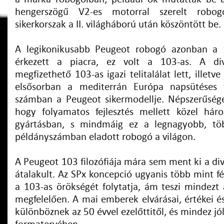
hengerszögű V2-es motorral szerelt robog
sikerkorszak a II. világháború után köszöntött be.
A legikonikusabb Peugeot robogó azonban a 
érkezett a piacra, ez volt a 103-as. A div
megfizethető 103-as igazi telitalálat lett, illetve
elsősorban a mediterrán Európa napsütéses 
számban a Peugeot sikermodellje. Népszerűsége
hogy folyamatos fejlesztés mellett közel hár
gyártásban, s mindmáig ez a legnagyobb, tö
példányszámban eladott robogó a világon.
A Peugeot 103 filozófiája mára sem ment ki a diva
átalakult. Az SPx koncepció ugyanis több mint f
a 103-as örökségét folytatja, ám teszi mindezt
megfelelően. A mai emberek elvárásai, értékei és
különböznek az 50 évvel ezelőttitől, és mindez jó