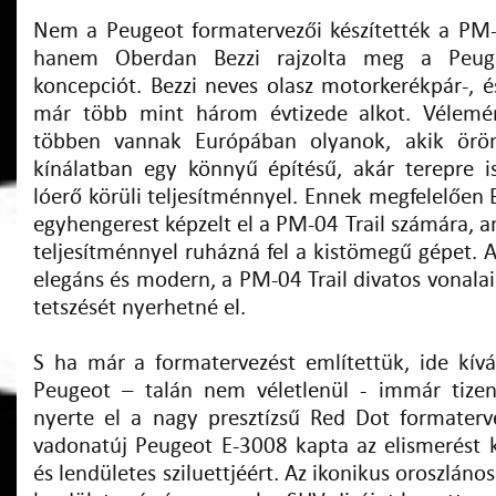
Nem a Peugeot formatervezői készítették a PM-
hanem Oberdan Bezzi rajzolta meg a Peug
koncepciót. Bezzi neves olasz motorkerékpár-, é
már több mint három évtizede alkot. Vélemén
többen vannak Európában olyanok, akik ör
kínálatban egy könnyű építésű, akár terepre 
lóerő körüli teljesítménnyel. Ennek megfelelően
egyhengerest képzelt el a PM-04 Trail számára, 
teljesítménnyel ruházná fel a kistömegű gépet. 
elegáns és modern, a PM-04 Trail divatos vonalai
tetszését nyerhetné el.
S ha már a formatervezést említettük, ide kívá
Peugeot – talán nem véletlenül - immár tize
nyerte el a nagy presztízsű Red Dot formatervez
vadonatúj Peugeot E-3008 kapta az elismerést k
és lendületes sziluettjéért. Az ikonikus oroszlán