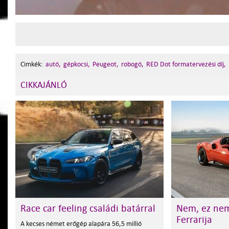
Cimkék:
autó,
gépkocsi,
Peugeot,
robogó,
RED Dot formatervezési díj,
CIKKAJÁNLÓ
Race car feeling családi batárral
Nem, ez nem
Ferrarija
A kecses német erőgép alapára 56,5 millió