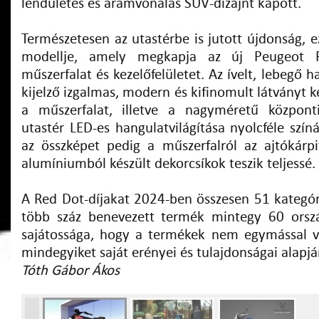
lendületes és áramvonalas SUV-dizájnt kapott.
Természetesen az utastérbe is jutott újdonság, 
modellje, amely megkapja az új Peugeot P
műszerfalat és kezelőfelületet. Az ívelt, lebegő 
kijelző izgalmas, modern és kifinomult látványt k
a műszerfalat, illetve a nagyméretű központi
utastér LED-es hangulatvilágítása nyolcféle színá
az összképet pedig a műszerfalról az ajtókárpit
alumíniumból készült dekorcsíkok teszik teljessé.
A Red Dot-díjakat 2024-ben összesen 51 kategóri
több száz benevezett termék mintegy 60 orszá
sajátossága, hogy a termékek nem egymással 
mindegyiket saját erényei és tulajdonságai alapjá
Tóth Gábor Ákos