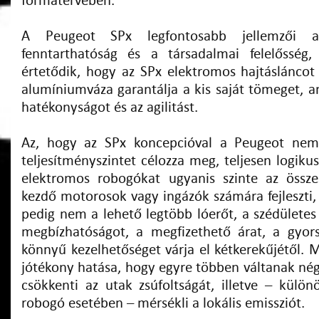
formatervében.
A Peugeot SPx legfontosabb jellemzői 
fenntarthatóság és a társadalmai felelősség,
értetődik, hogy az SPx elektromos hajtásláncot
alumíniumváza garantálja a kis saját tömeget, am
hatékonyságot és az agilitást.
Az, hogy az SPx koncepcióval a Peugeot ne
teljesítményszintet célozza meg, teljesen logikus
elektromos robogókat ugyanis szinte az össze
kezdő motorosok vagy ingázók számára fejleszti, 
pedig nem a lehető legtöbb lóerőt, a szédületes
megbízhatóságot, a megfizethető árat, a gyors
könnyű kezelhetőséget várja el kétkerekűjétől. 
jótékony hatása, hogy egyre többen váltanak nég
csökkenti az utak zsúfoltságát, illetve – külö
robogó esetében – mérsékli a lokális emissziót.