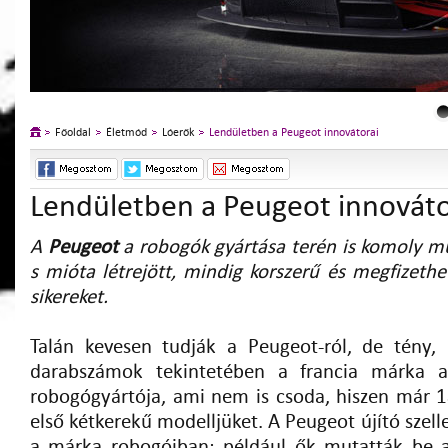
Főoldal
Életmód
Lóerők
Lendületben a Peugeot innovátorai
Lendületben a Peugeot innováto
A
Peugeot
a robogók gyártása terén is komoly múl
s mióta létrejött, mindig korszerű és megfizethe
sikereket.
Talán kevesen tudják a Peugeot-ról, de tény, 
darabszámok tekintetében a francia márka a
robogógyártója, ami nem is csoda, hiszen már
első kétkerekű modelljüket. A Peugeot újító szell
a márka robogóiban; például ők mutatták be a