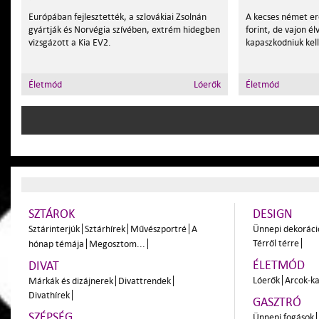
Európában fejlesztették, a szlovákiai Zsolnán
A kecses német er
gyártják és Norvégia szívében, extrém hidegben
forint, de vajon él
vizsgázott a Kia EV2.
kapaszkodniuk kel
Életmód
Lóerők
Életmód
SZTÁROK
DESIGN
Sztárinterjúk
Sztárhírek
Művészportré
A
Ünnepi dekoráci
Térről térre
hónap témája
Megosztom...
ÉLETMÓD
DIVAT
Lóerők
Arcok-ka
Márkák és dizájnerek
Divattrendek
Divathírek
GASZTRÓ
SZÉPSÉG
Ünnepi fogások