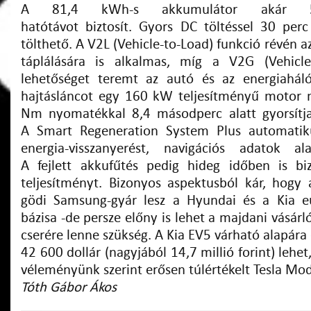
A 81,4 kWh-s akkumulátor akár
hatótávot biztosít. Gyors DC töltéssel 30 perc
tölthető. A V2L (Vehicle-to-Load) funkció révén a
táplálására is alkalmas, míg a V2G (Vehicle-
lehetőséget teremt az autó és az energiaháló
hajtásláncot egy 160 kW teljesítményű motor 
Nm nyomatékkal 8,4 másodperc alatt gyorsítja
A Smart Regeneration System Plus automatik
energia-visszanyerést, navigációs adatok ala
A fejlett akkufűtés pedig hideg időben is biz
teljesítményt. Bizonyos aspektusból kár, hogy 
gödi Samsung-gyár lesz a Hyundai és a Kia e
bázisa -de persze előny is lehet a majdani vásár
cserére lenne szükség. A Kia EV5 várható alapára
42 600 dollár (nagyjából 14,7 millió forint) lehe
véleményünk szerint erősen túlértékelt Tesla Mod
Tóth Gábor Ákos