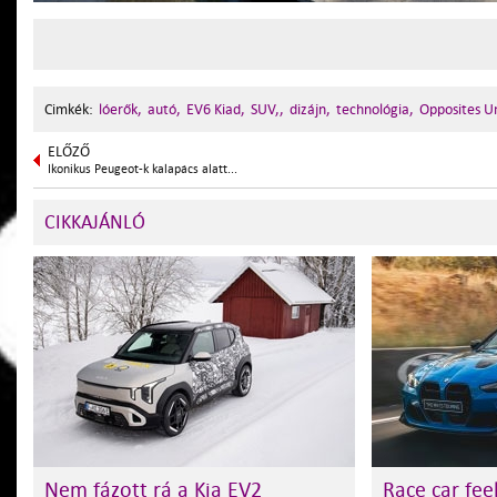
Cimkék:
lóerők,
autó,
EV6 Kiad,
SUV,,
dizájn,
technológia,
Opposites U
ELŐZŐ
Ikonikus Peugeot-k kalapács alatt...
CIKKAJÁNLÓ
Nem fázott rá a Kia EV2
Race car fee