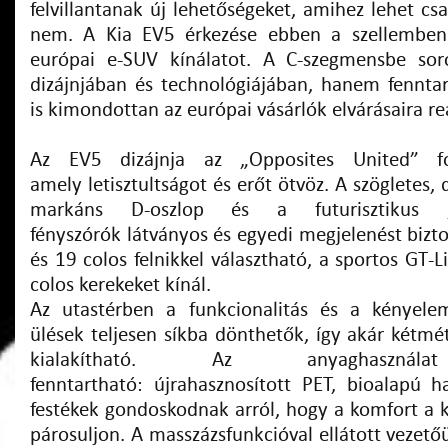
felvillantanak új lehetőségeket, amihez lehet cs
nem. A Kia EV5 érkezése ebben a szellemben 
európai e-SUV kínálatot. A C-szegmensbe so
dizájnjában és technológiájában, hanem fennta
is kimondottan az európai vásárlók elvárásaira re
Az EV5 dizájnja az „Opposites United” fo
amely letisztultságot és erőt ötvöz. A szögletes, 
markáns D-oszlop és a futurisztikus
fényszórók látványos és egyedi megjelenést bizt
és 19 colos felnikkel választható, a sportos GT-L
colos kerekeket kínál.
Az utastérben a funkcionalitás és a kényel
ülések teljesen síkba dönthetők, így akár kétmét
kialakítható. Az anyaghasznála
fenntartható: újrahasznosított PET, bioalapú
festékek gondoskodnak arról, hogy a komfort a 
párosuljon. A masszázsfunkcióval ellátott vezet