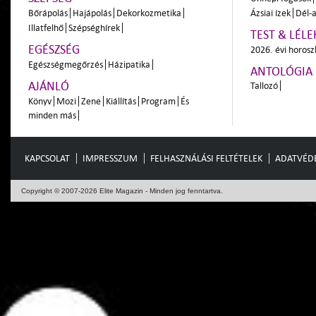
Bőrápolás
Hajápolás
Dekorkozmetika
Ázsiai ízek
Dél-a
Illatfelhő
Szépséghírek
TEST & LÉLE
EGÉSZSÉG
2026. évi horos
Egészségmegőrzés
Házipatika
ANTOLÓGIA
AJÁNLÓ
Tallozó
Könyv
Mozi
Zene
Kiállítás
Program
És
minden más
KAPCSOLAT
IMPRESSZUM
FELHASZNÁLÁSI FELTÉTELEK
ADATVÉD
Copyright © 2007-2026 Elite Magazin - Minden jog fenntartva.