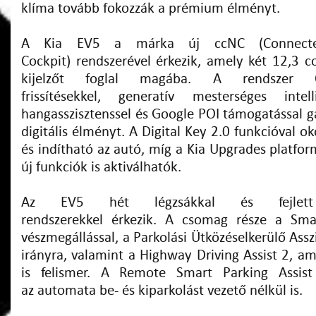
klíma tovább fokozzák a prémium élményt.
A Kia EV5 a márka új ccNC (Connecte
Cockpit) rendszerével érkezik, amely két 12,3 c
kijelzőt foglal magába. A rendszer OT
frissítésekkel, generatív mesterséges inte
hangasszisztenssel és Google POI támogatással g
digitális élményt. A Digital Key 2.0 funkcióval o
és indítható az autó, míg a Kia Upgrades platfo
új funkciók is aktiválhatók.
Az EV5 hét légzsákkal és fejlett 
rendszerekkel érkezik. A csomag része a Sma
vészmegállással, a Parkolási Ütközéselkerülő Ass
irányra, valamint a Highway Driving Assist 2, a
is felismer. A Remote Smart Parking Assist
az automata be- és kiparkolást vezető nélkül is.