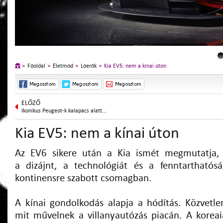
Főoldal
Életmód
Lóerők
Kia EV5: nem a kínai úton
ELŐZŐ
Ikonikus Peugeot-k kalapács alatt...
Kia EV5: nem a kínai úton
Az EV6 sikere után a Kia ismét megmutatja,
a dizájnt, a technológiát és a fenntarthatós
kontinensre szabott csomagban.
A kínai gondolkodás alapja a hódítás. Közvetlen
mit művelnek a villanyautózás piacán. A kore