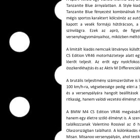
Tanzanite Blue árnyalatban. A Style ki
Tanzanite Blue fényezést kombinálnak Fr
mégis sportos karaktert kölcsönöz az autó
kapott a vesék formájú hűtőrácson, a 
színvilágra. Ezek az apró, de figy
versenyhagyományaihoz, miközben méltó mó
A limitált kiadás nemcsak látványos külső
CS Edition VR46 motorházteteje alatt egy
lóerőt teljesít. Az erőt egy nyolcfok
összkerékhajtás és az Aktív M Differenciál
A brutális teljesítmény számszerűsítve is
100 km/h-ra, végsebessége pedig eléri a 
és a versenypályára hangolt beállításo
ritkaság, hanem valódi vezetési élményt 
A BMW M4 CS Edition VR46 megvásárlása
hanem egy életre szóló élményt is. A sze
találkozzanak Valentino Rossival az ő 
Olaszországban található. A különkiadás 
Misan. Misanoo versenypályán, ahol testk