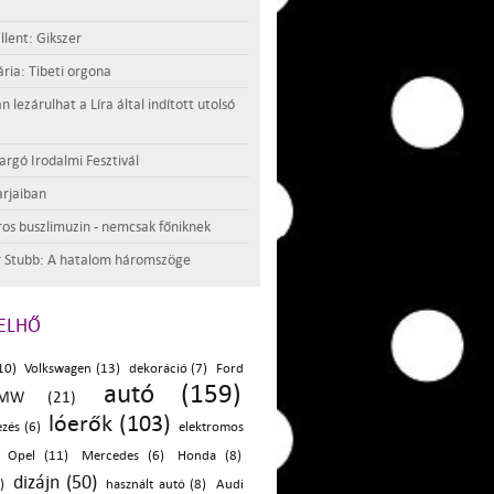
llent: Gikszer
ria: Tibeti orgona
lezárulhat a Líra által indított utolsó
argó Irodalmi Fesztivál
rjaiban
os buszlimuzin - nemcsak főniknek
 Stubb: A hatalom háromszöge
ELHŐ
10)
Volkswagen (13)
dekoráció (7)
Ford
autó (159)
MW (21)
lóerők (103)
zés (6)
elektromos
Opel (11)
Mercedes (6)
Honda (8)
dizájn (50)
)
használt autó (8)
Audi