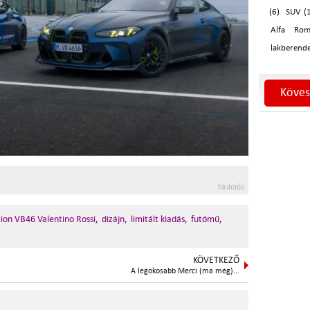
(6)
SUV (
Alfa Rom
lakberende
Köves
hirdetés
on VB46 Valentino Rossi,
dizájn,
limitált kiadás,
futómű,
KÖVETKEZŐ
A legokosabb Merci (ma még)...