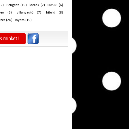
12)
Peugeot (19)
lóerók (7)
Suzuki (6)
eo (6)
villanyautó (7)
hibrid (8)
zés (20)
Toyota (19)
s minket!