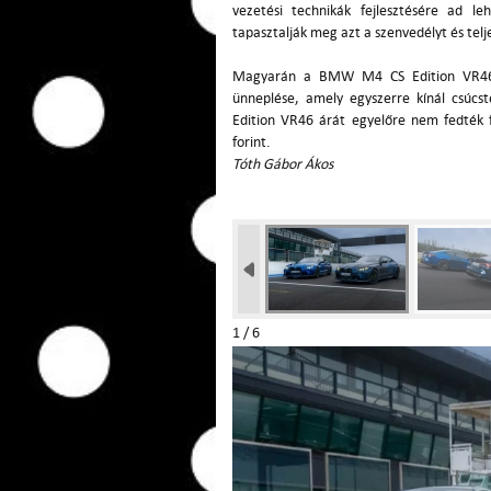
vezetési technikák fejlesztésére ad l
tapasztalják meg azt a szenvedélyt és tel
Magyarán a BMW M4 CS Edition VR46 t
ünneplése, amely egyszerre kínál csúcs
Edition VR46 árát egyelőre nem fedték 
forint.
Tóth Gábor Ákos
1 / 6