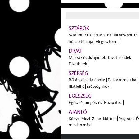
SZTÁROK
Sztárinterjúk
Sztárhírek
Művészportré
hónap témája
Megosztom...
DIVAT
Márkák és dizájnerek
Divattrendek
Divathírek
SZÉPSÉG
Bőrápolás
Hajápolás
Dekorkozmetika
Illatfelhő
Szépséghírek
EGÉSZSÉG
Egészségmegőrzés
Házipatika
AJÁNLÓ
Könyv
Mozi
Zene
Kiállítás
Program
É
minden más