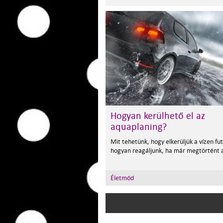
Hogyan kerülhető el az
aquaplaning?
Mit tehetünk, hogy elkerüljük a vízen fut
hogyan reagáljunk, ha már megtörtént a
Életmód