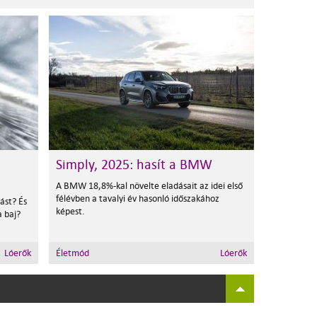
Simply, 2025: hasít a BMW
A BMW 18,8%-kal növelte eladásait az idei első
félévben a tavalyi év hasonló időszakához
ást? És
képest.
 baj?
Lóerők
Életmód
Lóerők