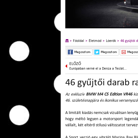
Főoldal
Életmód
Lóerők
46 gyűjtői 
ELŐZŐ
Európában verné el a Denza a Teslát...
46 gyűjtői darab 
Az exkluzív
BMW M4 CS Edition VR46
kiz
46. születésnapjára és ikonikus versenysz
A limitált kiadás nemcsak vizuálisan leny
hogy méltó legyen a motorsport legendá
vállalt, két eltérő stílusú változatot tervez
A Sport verzió egy vibráló Marina Bay Bl