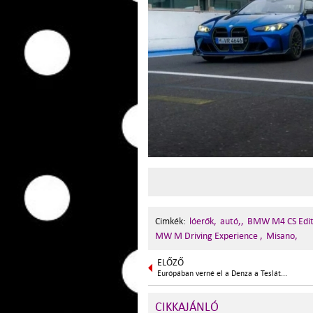
Cimkék:
lóerők,
autó,,
BMW M4 CS Editi
MW M Driving Experience ,
Misano,
ELŐZŐ
Európában verné el a Denza a Teslát...
CIKKAJÁNLÓ