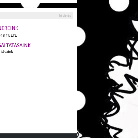
hirdetés
NEREINK
S RENÁTA
GÁLTATÁSAINK
atásaink