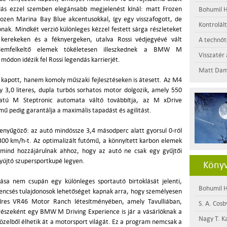
adás ezzel szemben elegánsabb megjelenést kínál: matt Frozen
Bohumil H
ozen Marina Bay Blue akcentusokkal, így egy visszafogott, de
Kontrolál
nak. Mindkét verzió különleges kézzel festett sárga részleteket
kerekeken és a féknyergeken, utalva Rossi védjegyévé vált
A technótó
elemfelkeltő elemek tökéletesen illeszkednek a BMW M
Visszatér 
don idézik fel Rossi legendás karrierjét.
Matt Dam
t kapott, hanem komoly műszaki fejlesztéseken is átesett. Az M4
 3,0 literes, dupla turbós sorhatos motor dolgozik, amely 550
ozatú M Steptronic automata váltó továbbítja, az M xDrive
mű pedig garantálja a maximális tapadást és agilitást.
 lenyűgöző: az autó mindössze 3,4 másodperc alatt gyorsul 0-ról
300 km/h-t. Az optimalizált futómű, a könnyített karbon elemek
k mind hozzájárulnak ahhoz, hogy az autó ne csak egy gyűjtői
nyújtó szupersportkupé legyen.
Könyv
 nem csupán egy különleges sportautó birtoklását jelenti,
Bohumil H
rencsés tulajdonosok lehetőséget kapnak arra, hogy személyesen
híres VR46 Motor Ranch létesítményében, amely Tavulliában,
S. A. Cosb
részeként egy BMW M Driving Experience is jár a vásárlóknak a
Nagy T. K
özelből élhetik át a motorsport világát. Ez a program nemcsak a