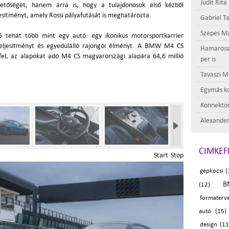
Judit Rita
ehetőséget, hanem arra is, hogy a tulajdonosok első kézből
jesítményt, amely Rossi pályafutását is meghatározta.
Gabriel Ta
Szepes Má
ehát több mint egy autó: egy ikonikus motorsportkarrier
teljesítményt és egyedülálló rajongói élményt. A BMW M4 CS
Hamarosan 
fel, az alapokat adó M4 CS magyarországi alapára 64,6 millió
per is
Tavaszi M
Egymás ka
Konnektor
Alexander
CIMKEF
Start
Stop
gépkocsi (
B
(12)
formaterve
autó (15)
design (11