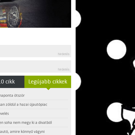
hirdetés
hirdetés
0 cikk
Legújabb cikkek
 naponta ötször
an zöldül a hazai újautópiac
velés
en soha nem megy ki a divatból
 autó, amire könnyű vágyni