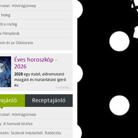
rabal: Hóvirágünnep
t hideg
l a rockig
a Filmpiknik
on és az Odüsszeia
Éves horoszkóp -
2026
2026
egy stabil, előremutató
mozgást és tisztánlátást ígérő
év.
ajánló
Receptajánló
rabal: Hóvirágünnep
y: A hamvak királya
atalin: Szobrok indulatból. Rabóczky