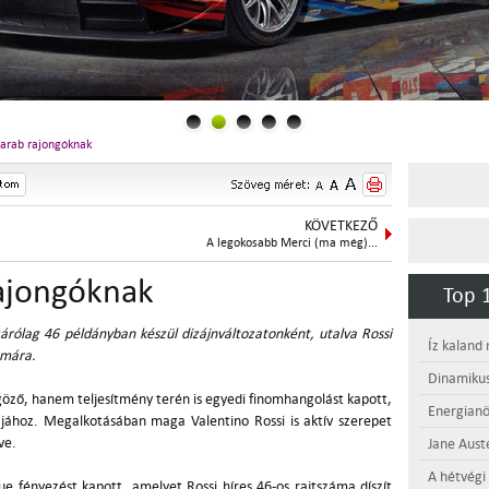
darab rajongóknak
KÖVETKEZŐ
A legokosabb Merci (ma még)...
rajongóknak
Top 1
árólag 46 példányban készül dizájnváltozatonként, utalva Rossi
Íz kaland
ámára.
Dinamikus
űgöző, hanem teljesítmény terén is egyedi finomhangolást kapott,
Energianö
jához. Megalkotásában maga Valentino Rossi is aktív szerepet
ve.
Jane Aust
A hétvégi
ue fényezést kapott, amelyet Rossi híres 46-os rajtszáma díszít