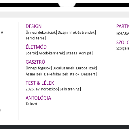
DESIGN
PART
A
Ünnepi dekorációk
Dizájn hírek és trendek
KOSARA
Térről térre
SZOL
ÉLETMÓD
Szolgál
Lóerők
Arcok-karrierek
Utazás
Adni jó!
GASZTRÓ
Ünnepi fogások
Lucullus hírek
Európai ízek
Ázsiai ízek
Dél-afrikai ízek
Italok
Desszert
TEST & LÉLEK
2026. évi horoszkóp
Lelki tréning
ANTOLÓGIA
Tallozó
s