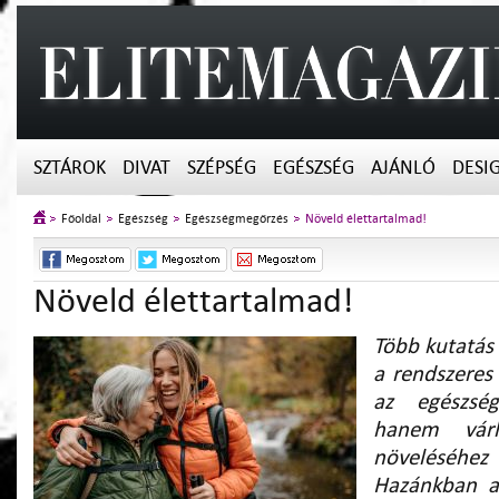
SZTÁROK
DIVAT
SZÉPSÉG
EGÉSZSÉG
AJÁNLÓ
DESI
Főoldal
Egészség
Egészségmegőrzés
Növeld élettartalmad!
Növeld élettartalmad!
Több kutatás 
a rendszeres
az egészsé
hanem várh
növeléséhe
Hazánkban a 