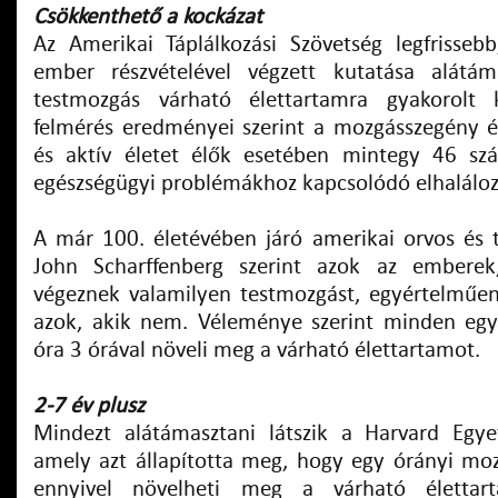
Csökkenthető a kockázat
Az Amerikai Táplálkozási Szövetség legfrisse
ember részvételével végzett kutatása alátám
testmozgás várható élettartamra gyakorolt 
felmérés eredményei szerint a mozgásszegény 
és aktív életet élők esetében mintegy 46 szá
egészségügyi problémákhoz kapcsolódó elhaláloz
A már 100. életévében járó amerikai orvos és t
John Scharffenberg szerint azok az emberek
végeznek valamilyen testmozgást, egyértelműe
azok, akik nem. Véleménye szerint minden egy
óra 3 órával növeli meg a várható élettartamot.
2-7 év plusz
Mindezt alátámasztani látszik a Harvard Egy
amely azt állapította meg, hogy egy órányi m
ennyivel növelheti meg a várható élettar