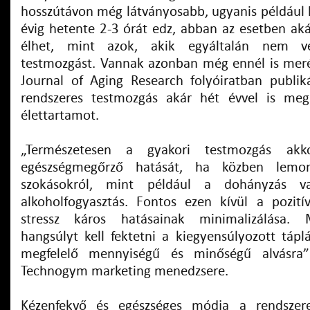
hosszútávon még látványosabb, ugyanis például h
évig hetente 2-3 órát edz, abban az esetben aká
élhet, mint azok, akik egyáltalán nem v
testmozgást. Vannak azonban még ennél is mer
Journal of Aging Research folyóiratban publiká
rendszeres testmozgás akár hét évvel is meg
élettartamot.
„Természetesen a gyakori testmozgás akko
egészségmegőrző hatását, ha közben lemo
szokásokról, mint például a dohányzás v
alkoholfogyasztás. Fontos ezen kívül a pozití
stressz káros hatásainak minimalizálása. 
hangsúlyt kell fektetni a kiegyensúlyozott tápl
megfelelő mennyiségű és minőségű alvásra
Technogym marketing menedzsere.
Kézenfekvő és egészséges módja a rendszer