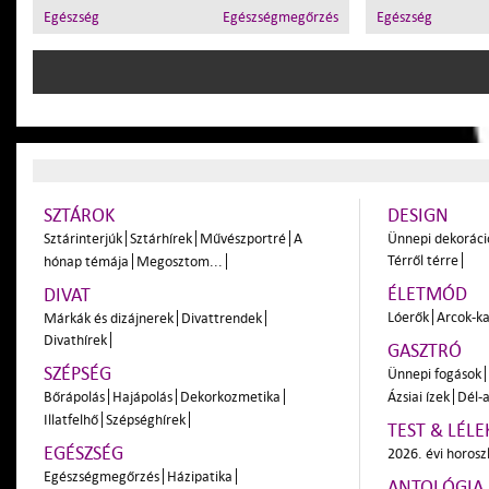
Egészség
Egészségmegőrzés
Egészség
SZTÁROK
DESIGN
Sztárinterjúk
Sztárhírek
Művészportré
A
Ünnepi dekoráci
Térről térre
hónap témája
Megosztom...
ÉLETMÓD
DIVAT
Lóerők
Arcok-ka
Márkák és dizájnerek
Divattrendek
Divathírek
GASZTRÓ
SZÉPSÉG
Ünnepi fogások
Bőrápolás
Hajápolás
Dekorkozmetika
Ázsiai ízek
Dél-a
Illatfelhő
Szépséghírek
TEST & LÉLE
EGÉSZSÉG
2026. évi horos
Egészségmegőrzés
Házipatika
ANTOLÓGIA