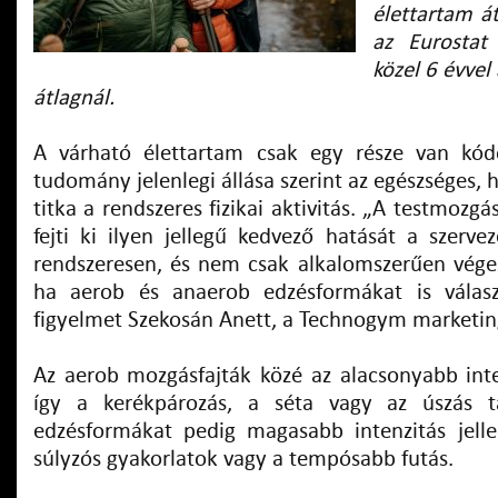
élettartam á
az Eurostat 
közel 6 évvel
átlagnál.
A várható élettartam csak egy része van kó
tudomány jelenlegi állása szerint az egészséges, 
titka a rendszeres fizikai aktivitás. „A testmozg
fejti ki ilyen jellegű kedvező hatását a szerve
rendszeresen, és nem csak alkalomszerűen végezz
ha aerob és anaerob edzésformákat is válasz
figyelmet Szekosán Anett, a Technogym marketi
Az aerob mozgásfajták közé az alacsonyabb inte
így a kerékpározás, a séta vagy az úszás t
edzésformákat pedig magasabb intenzitás jell
súlyzós gyakorlatok vagy a tempósabb futás.