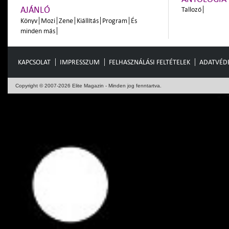
AJÁNLÓ
Tallozó
Könyv
Mozi
Zene
Kiállítás
Program
És
minden más
KAPCSOLAT
IMPRESSZUM
FELHASZNÁLÁSI FELTÉTELEK
ADATVÉD
Copyright © 2007-2026 Elite Magazin - Minden jog fenntartva.