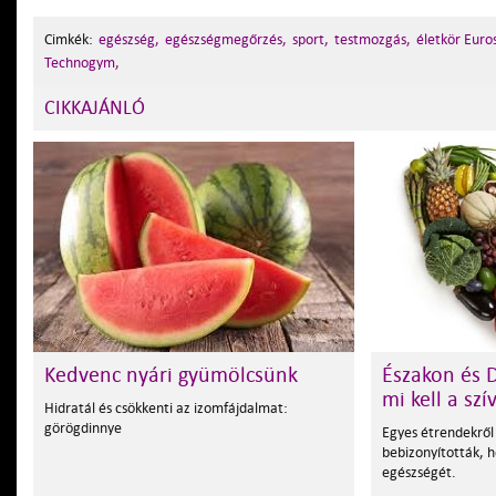
Cimkék:
egészség,
egészségmegőrzés,
sport,
testmozgás,
életkör Euro
Technogym,
CIKKAJÁNLÓ
Kedvenc nyári gyümölcsünk
Északon és 
mi kell a szí
Hidratál és csökkenti az izomfájdalmat:
görögdinnye
Egyes étrendekrő
bebizonyították, h
egészségét.