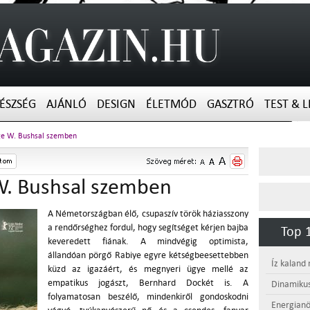
ÉSZSÉG
AJÁNLÓ
DESIGN
ÉLETMÓD
GASZTRÓ
TEST & L
ge W. Bushsal szemben
W. Bushsal szemben
A Németországban élő, csupaszív török háziasszony
a rendőrséghez fordul, hogy segítséget kérjen bajba
Top 1
keveredett fiának. A mindvégig optimista,
állandóan pörgő Rabiye egyre kétségbeesettebben
Íz kaland
küzd az igazáért, és megnyeri ügye mellé az
empatikus jogászt, Bernhard Dockét is. A
Dinamikus
folyamatosan beszélő, mindenkiről gondoskodni
Energianö