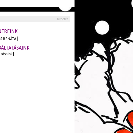
hirdetés
NEREINK
S RENÁTA
GÁLTATÁSAINK
atásaink