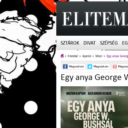
SZTÁROK
DIVAT
SZÉPSÉG
EG
Főoldal
Ajánló
Mozi
Egy anya Geor
Egy anya George 