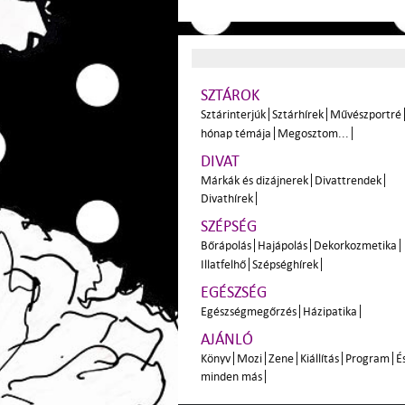
SZTÁROK
Sztárinterjúk
Sztárhírek
Művészportré
hónap témája
Megosztom...
DIVAT
Márkák és dizájnerek
Divattrendek
Divathírek
SZÉPSÉG
Bőrápolás
Hajápolás
Dekorkozmetika
Illatfelhő
Szépséghírek
EGÉSZSÉG
Egészségmegőrzés
Házipatika
AJÁNLÓ
Könyv
Mozi
Zene
Kiállítás
Program
É
minden más