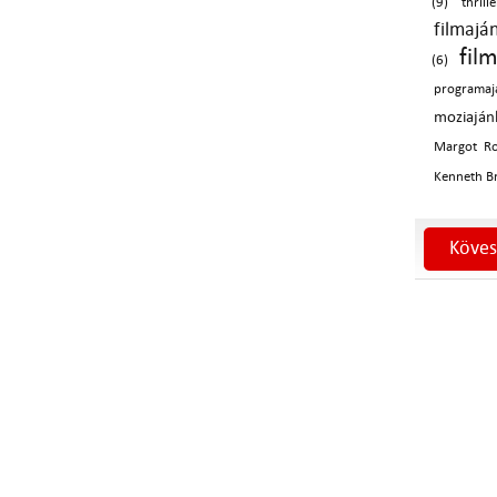
(9)
thrill
filmajá
fil
(6)
programaj
moziaján
Margot Ro
Kenneth B
Köves