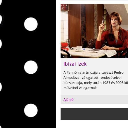
Ibizai ízek
A Pannónia artmozija a tavaszt Pedro
Almodóvar válogatott rendezéseivel
búcsúztatja, mely során 1983 és 2006 kö
műveiből válogatnak.
Ajánló