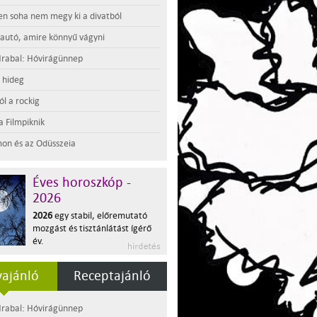
en soha nem megy ki a divatból
 autó, amire könnyű vágyni
rabal: Hóvirágünnep
t hideg
l a rockig
a Filmpiknik
on és az Odüsszeia
Éves horoszkóp -
2026
2026
egy stabil, előremutató
mozgást és tisztánlátást ígérő
év.
ajánló
Receptajánló
rabal: Hóvirágünnep