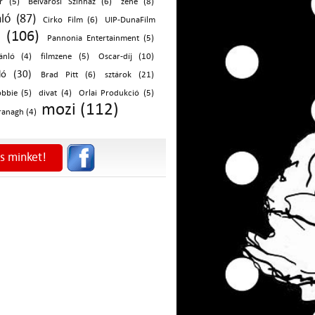
er (5)
Belvárosi Színház (6)
zene (8)
nló (87)
Cirko Film (6)
UIP-DunaFilm
m (106)
Pannonia Entertainment (5)
ánló (4)
filmzene (5)
Oscar-díj (10)
ló (30)
Brad Pitt (6)
sztárok (21)
bbie (5)
divat (4)
Orlai Produkció (5)
mozi (112)
ranagh (4)
s minket!