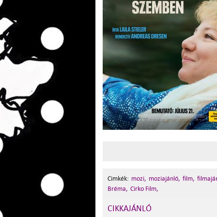
Cimkék:
mozi,
moziajánló,
film,
filmajá
Bréma,
Cirko Film,
CIKKAJÁNLÓ