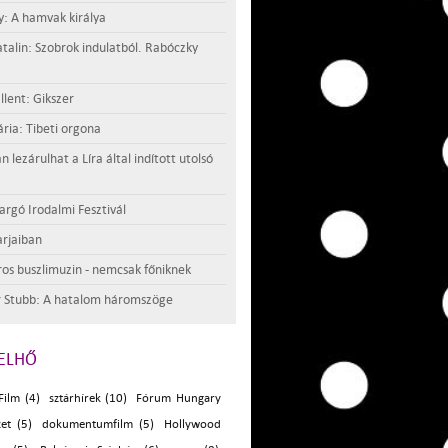
y: A hamvak királya
atalin: Szobrok indulatból. Rabóczky
llent: Gikszer
ria: Tibeti orgona
lezárulhat a Líra által indított utolsó
argó Irodalmi Fesztivál
rjaiban
os buszlimuzin - nemcsak főniknek
 Stubb: A hatalom háromszöge
ELHŐ
ilm (4)
sztárhírek (10)
Fórum Hungary
zet (5)
dokumentumfilm (5)
Hollywood