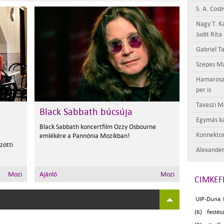
S. A. Cosb
Nagy T. K
Judit Rita
Gabriel Ta
Szepes Má
Hamarosan 
per is
Tavaszi M
Black Sabbath búcsúja
Egymás ka
Black Sabbath koncertfilm Ozzy Osbourne
Konnektor
emlékére a Pannónia Mozikban!
zötti
Alexander
Mozi
Ajánló
Mozi
CIMKEF
UIP-Duna F
(6)
festés