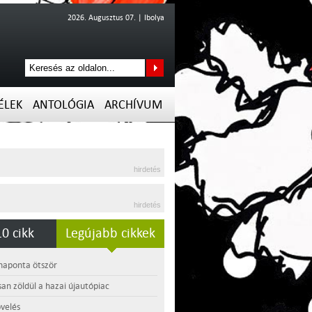
2026. Augusztus 07. | Ibolya
ÉLEK
ANTOLÓGIA
ARCHÍVUM
hirdetés
hirdetés
0 cikk
Legújabb cikkek
 naponta ötször
an zöldül a hazai újautópiac
velés