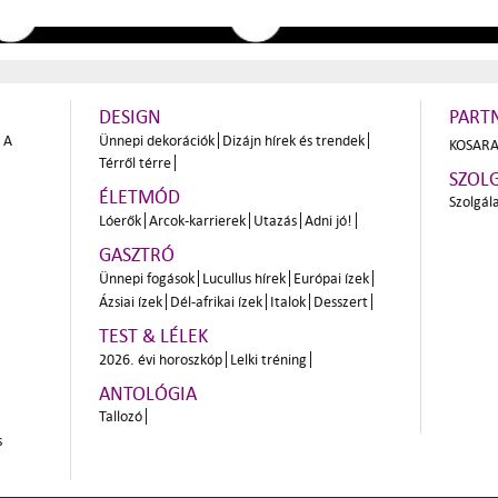
DESIGN
PART
A
Ünnepi dekorációk
Dizájn hírek és trendek
KOSARA
Térről térre
SZOL
ÉLETMÓD
Szolgál
Lóerők
Arcok-karrierek
Utazás
Adni jó!
GASZTRÓ
Ünnepi fogások
Lucullus hírek
Európai ízek
Ázsiai ízek
Dél-afrikai ízek
Italok
Desszert
TEST & LÉLEK
2026. évi horoszkóp
Lelki tréning
ANTOLÓGIA
Tallozó
s