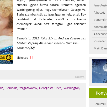
vágyó, tyúkanyószerű nő és a csendes, fanyar
humorú ügyvéd furcsa párosa Brémától egészen
Jane Aust
Washingtonig eljut, hogy személyesen George W.
A hétvégi
Busht szembesítsék az igazságtalan helyzettel. Egy
rendkívüli nő története, akiből a történelmi
Bohumil H
események valódi hőst faragtak. Igaz történet
Kontrolál
nyomán!
A technótó
Bemutató: 2022. július 21-. r.: Andreas Dresen, sz.:
Visszatér 
Meltem Kaptan, Alexander Scheer – Cirkó Film
Korhatár (
12
)
Matt Dam
ITT
Előzetes
hirdetés
nló,
Berlinala,
forgatókönyv,
George W.Busch,
Washington,
Könyv
Bohumil H