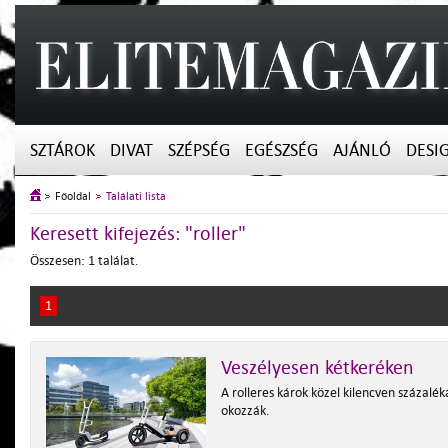
SZTÁROK
DIVAT
SZÉPSÉG
EGÉSZSÉG
AJÁNLÓ
DESI
Főoldal
Találati lista
Keresett kifejezés: "roller"
Összesen: 1 találat.
1
Veszélyesen kétkeréken
A rolleres károk közel kilencven százalék
okozzák.