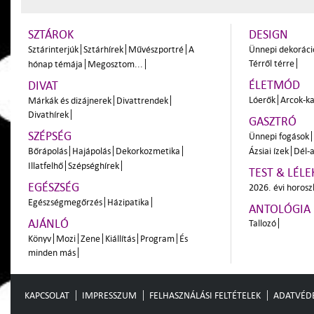
SZTÁROK
DESIGN
Sztárinterjúk
Sztárhírek
Művészportré
A
Ünnepi dekoráci
Térről térre
hónap témája
Megosztom...
ÉLETMÓD
DIVAT
Lóerők
Arcok-ka
Márkák és dizájnerek
Divattrendek
Divathírek
GASZTRÓ
SZÉPSÉG
Ünnepi fogások
Bőrápolás
Hajápolás
Dekorkozmetika
Ázsiai ízek
Dél-a
Illatfelhő
Szépséghírek
TEST & LÉLE
EGÉSZSÉG
2026. évi horos
Egészségmegőrzés
Házipatika
ANTOLÓGIA
AJÁNLÓ
Tallozó
Könyv
Mozi
Zene
Kiállítás
Program
És
minden más
KAPCSOLAT
IMPRESSZUM
FELHASZNÁLÁSI FELTÉTELEK
ADATVÉD