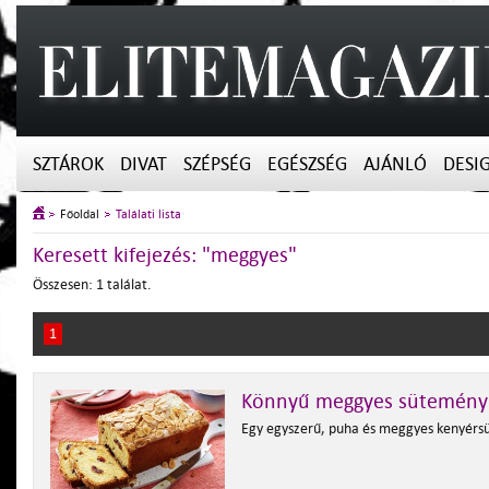
SZTÁROK
DIVAT
SZÉPSÉG
EGÉSZSÉG
AJÁNLÓ
DESI
Főoldal
Találati lista
Keresett kifejezés: "meggyes"
Összesen: 1 találat.
1
Könnyű meggyes sütemény
Egy egyszerű, puha és meggyes kenyérs