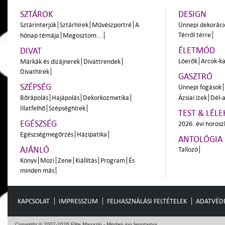
SZTÁROK
DESIGN
Sztárinterjúk
Sztárhírek
Művészportré
A
Ünnepi dekoráci
Térről térre
hónap témája
Megosztom...
ÉLETMÓD
DIVAT
Lóerők
Arcok-ka
Márkák és dizájnerek
Divattrendek
Divathírek
GASZTRÓ
SZÉPSÉG
Ünnepi fogások
Bőrápolás
Hajápolás
Dekorkozmetika
Ázsiai ízek
Dél-a
Illatfelhő
Szépséghírek
TEST & LÉLE
EGÉSZSÉG
2026. évi horos
Egészségmegőrzés
Házipatika
ANTOLÓGIA
AJÁNLÓ
Tallozó
Könyv
Mozi
Zene
Kiállítás
Program
És
minden más
KAPCSOLAT
IMPRESSZUM
FELHASZNÁLÁSI FELTÉTELEK
ADATVÉD
Copyright © 2007-2026 Elite Magazin - Minden jog fenntartva.