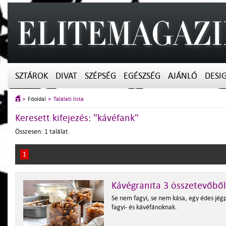
SZTÁROK
DIVAT
SZÉPSÉG
EGÉSZSÉG
AJÁNLÓ
DESI
Főoldal
Találati lista
Keresett kifejezés: "kávéfank"
Összesen: 1 találat.
1
Kávégranita 3 összetevőből
Se nem fagyi, se nem kása, egy édes jégp
fagyi- és kávéfánoknak.