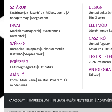
SZTÁROK
DESIGN
Sztárinterjúk
Sztárhírek
Művészportré
A
Ünnepi dekoráci
Térről térre
hónap témája
Megosztom...
ÉLETMÓD
DIVAT
Lóerők
Arcok-ka
Márkák és dizájnerek
Divattrendek
Divathírek
GASZTRÓ
SZÉPSÉG
Ünnepi fogások
Bőrápolás
Hajápolás
Dekorkozmetika
Ázsiai ízek
Dél-a
Illatfelhő
Szépséghírek
TEST & LÉLE
EGÉSZSÉG
2026. évi horos
Egészségmegőrzés
Házipatika
ANTOLÓGIA
AJÁNLÓ
Tallozó
Könyv
Mozi
Zene
Kiállítás
Program
És
minden más
KAPCSOLAT
IMPRESSZUM
FELHASZNÁLÁSI FELTÉTELEK
ADATVÉD
Copyright © 2007-2026 Elite Magazin - Minden jog fenntartva.