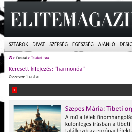
SZTÁROK
DIVAT
SZÉPSÉG
EGÉSZSÉG
AJÁNLÓ
DESI
Főoldal
Találati lista
Keresett kifejezés: "harmonóa"
Összesen: 1 találat.
1
Szepes Mária: Tibeti o
A mű a lélek finomhangolá
különleges írásban a tibeti
találkozik az európai lélek