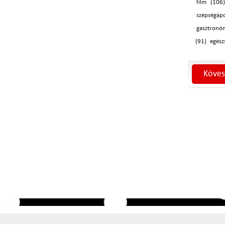
film (106
szépségáp
gasztronó
(91)
egész
Köves