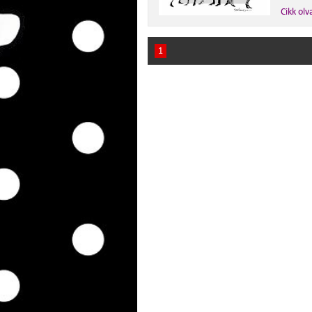
Cikk olv
1