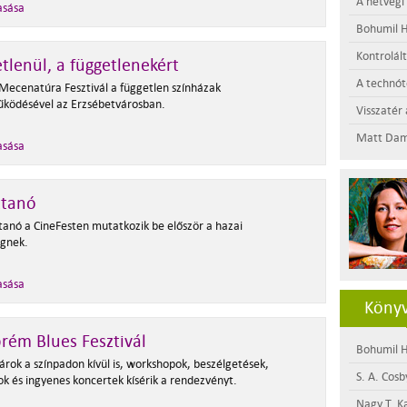
A hétvégi
asása
Bohumil H
Kontrolál
tlenül, a függetlenekért
A technótó
 Mecenatúra Fesztivál a független színházak
ködésével az Erzsébetvárosban.
Visszatér 
Matt Dam
asása
ttanó
tanó a CineFesten mutatkozik be először a hazai
gnek.
asása
Könyv
rém Blues Fesztivál
Bohumil H
árok a színpadon kívül is, workshopok, beszélgetések,
S. A. Cosb
sok és ingyenes koncertek kísérik a rendezvényt.
Nagy T. K