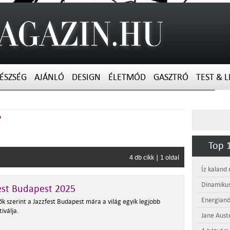
ÉSZSÉG
AJÁNLÓ
DESIGN
ÉLETMÓD
GASZTRÓ
TEST & L
"
Top 1
4 db cikk | 1 oldal
Íz kaland
Dinamikus
est Budapest 2025
Energianö
ők szerint a Jazzfest Budapest mára a világ egyik legjobb
tiválja.
Jane Aust