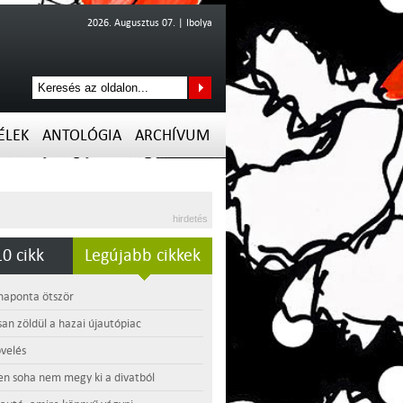
2026. Augusztus 07. | Ibolya
ÉLEK
ANTOLÓGIA
ARCHÍVUM
hirdetés
0 cikk
Legújabb cikkek
 naponta ötször
an zöldül a hazai újautópiac
velés
en soha nem megy ki a divatból