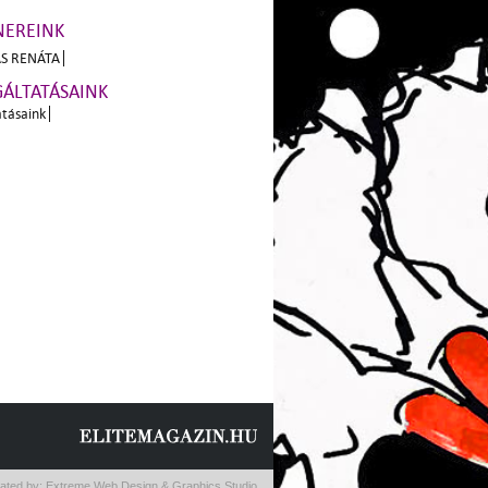
NEREINK
S RENÁTA
GÁLTATÁSAINK
atásaink
ated by:
Extreme Web Design & Graphics Studio