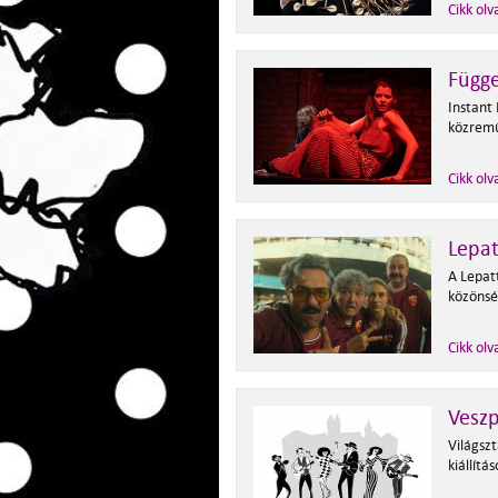
Cikk olv
Függe
Instant
közremű
Cikk olv
Lepa
A Lepat
közönsé
Cikk olv
Veszp
Világszt
kiállítá