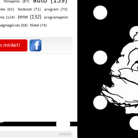
autó (159)
)
filmajánló (87)
olás (61)
festészet (71)
program (73)
zene (132)
mia (124)
programajánló
ségmegőrzés (58)
főétel (74)
s minket!
hirdetés