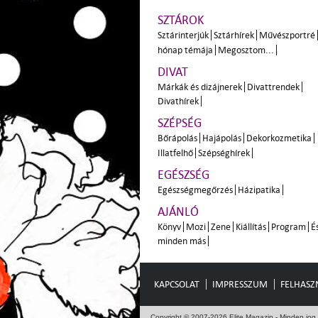
SZTÁROK
Sztárinterjúk
Sztárhírek
Művészportré
hónap témája
Megosztom...
DIVAT
Márkák és dizájnerek
Divattrendek
Divathírek
SZÉPSÉG
Bőrápolás
Hajápolás
Dekorkozmetika
Illatfelhő
Szépséghírek
EGÉSZSÉG
Egészségmegőrzés
Házipatika
AJÁNLÓ
Könyv
Mozi
Zene
Kiállítás
Program
É
minden más
KAPCSOLAT
IMPRESSZUM
FELHASZN
Copyright © 2007-2026 Elite Magazin - Minden jog 