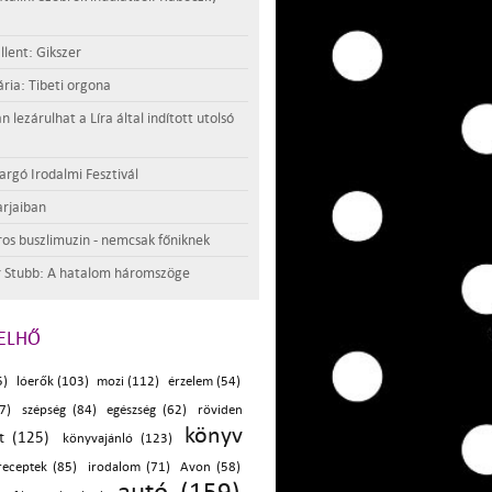
llent: Gikszer
ria: Tibeti orgona
lezárulhat a Líra által indított utolsó
argó Irodalmi Fesztivál
rjaiban
os buszlimuzin - nemcsak főniknek
 Stubb: A hatalom háromszöge
ELHŐ
5)
lóerők (103)
mozi (112)
érzelem (54)
87)
szépség (84)
egészség (62)
röviden
könyv
at (125)
könyvajánló (123)
receptek (85)
irodalom (71)
Avon (58)