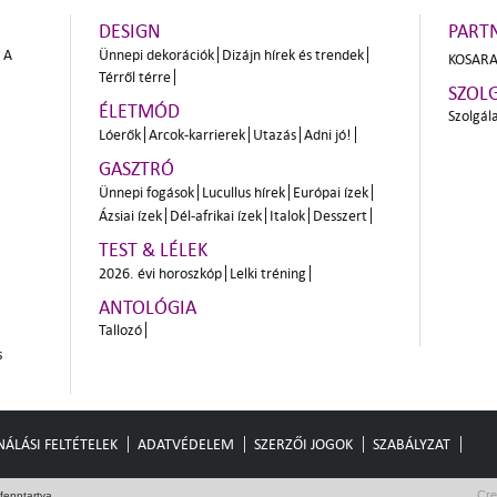
DESIGN
PART
A
Ünnepi dekorációk
Dizájn hírek és trendek
KOSARA
Térről térre
SZOL
ÉLETMÓD
Szolgál
Lóerők
Arcok-karrierek
Utazás
Adni jó!
GASZTRÓ
Ünnepi fogások
Lucullus hírek
Európai ízek
Ázsiai ízek
Dél-afrikai ízek
Italok
Desszert
TEST & LÉLEK
2026. évi horoszkóp
Lelki tréning
ANTOLÓGIA
Tallozó
s
ÁLÁSI FELTÉTELEK
ADATVÉDELEM
SZERZŐI JOGOK
SZABÁLYZAT
Cre
fenntartva.