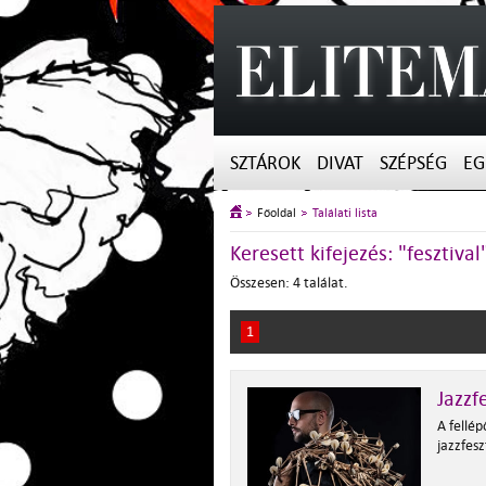
SZTÁROK
DIVAT
SZÉPSÉG
EG
Főoldal
Találati lista
Keresett kifejezés: "fesztival
Összesen: 4 találat.
1
Jazzf
A fellép
jazzfesz