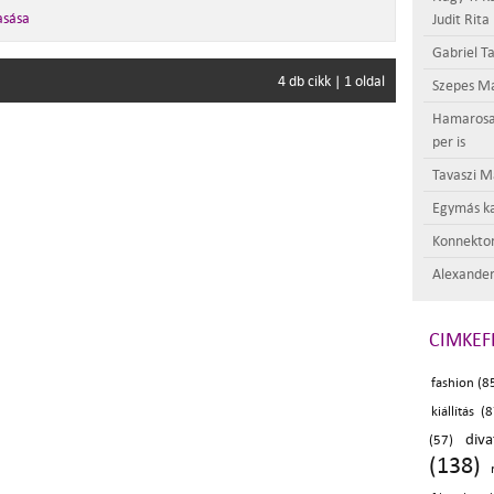
asása
Judit Rita
Gabriel Ta
4 db cikk | 1 oldal
Szepes Má
Hamarosan 
per is
Tavaszi M
Egymás ka
Konnektor
Alexander
CIMKEF
fashion (8
kiállítás (
div
(57)
(138)