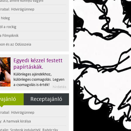
 autó, amire könnyű vágyni
rabal: Hóvirágünnep
t hideg
l a rockig
a Filmpiknik
on és az Odüsszeia
Egyedi kézzel festett
papírtáskák.
Különleges ajándékhoz,
különleges csomagolás. Legyen
a csomagolás is érték!
ajánló
Receptajánló
rabal: Hóvirágünnep
y: A hamvak királya
atalin: Szobrok indulatból. Rabóczky