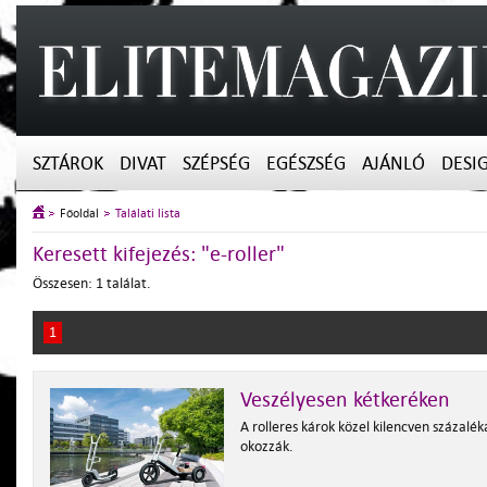
SZTÁROK
DIVAT
SZÉPSÉG
EGÉSZSÉG
AJÁNLÓ
DESI
Főoldal
Találati lista
Keresett kifejezés: "e-roller"
Összesen: 1 találat.
1
Veszélyesen kétkeréken
A rolleres károk közel kilencven százalék
okozzák.