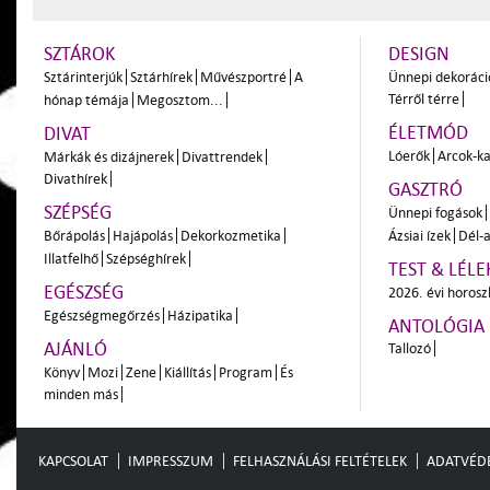
SZTÁROK
DESIGN
Sztárinterjúk
Sztárhírek
Művészportré
A
Ünnepi dekoráci
Térről térre
hónap témája
Megosztom...
ÉLETMÓD
DIVAT
Lóerők
Arcok-ka
Márkák és dizájnerek
Divattrendek
Divathírek
GASZTRÓ
SZÉPSÉG
Ünnepi fogások
Bőrápolás
Hajápolás
Dekorkozmetika
Ázsiai ízek
Dél-a
Illatfelhő
Szépséghírek
TEST & LÉLE
EGÉSZSÉG
2026. évi horos
Egészségmegőrzés
Házipatika
ANTOLÓGIA
AJÁNLÓ
Tallozó
Könyv
Mozi
Zene
Kiállítás
Program
És
minden más
KAPCSOLAT
IMPRESSZUM
FELHASZNÁLÁSI FELTÉTELEK
ADATVÉD