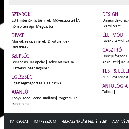
SZTÁROK
DESIGN
Sztárinterjúk
Sztárhírek
Művészportré
A
Ünnepi dekoráci
Térről térre
hónap témája
Megosztom...
ÉLETMÓD
DIVAT
Lóerők
Arcok-ka
Márkák és dizájnerek
Divattrendek
Divathírek
GASZTRÓ
SZÉPSÉG
Ünnepi fogások
Bőrápolás
Hajápolás
Dekorkozmetika
Ázsiai ízek
Dél-a
Illatfelhő
Szépséghírek
TEST & LÉLE
EGÉSZSÉG
2026. évi horos
Egészségmegőrzés
Házipatika
ANTOLÓGIA
AJÁNLÓ
Tallozó
Könyv
Mozi
Zene
Kiállítás
Program
És
minden más
KAPCSOLAT
IMPRESSZUM
FELHASZNÁLÁSI FELTÉTELEK
ADATVÉD