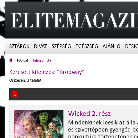
SZTÁROK
DIVAT
SZÉPSÉG
EGÉSZSÉG
AJÁNLÓ
DESI
Főoldal
Találati lista
Keresett kifejezés: "Brodway"
Összesen: 3 találat.
1
Wicked 2. rész
Mindenkinek leesik az álla 
és szívettépően gyengéd be
popkultúra történetének e