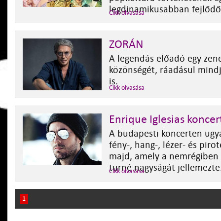
legdinamikusabban fejlődő
Cikk olvasása
ZORÁN
A legendás előadó egy zenei
közönségét, ráadásul mindj
is.
Cikk olvasása
Enrique Iglesias koncer
A budapesti koncerten ugya
fény-, hang-, lézer- és piro
majd, amely a nemrégiben 
turné nagyságát jellemezte
Cikk olvasása
1