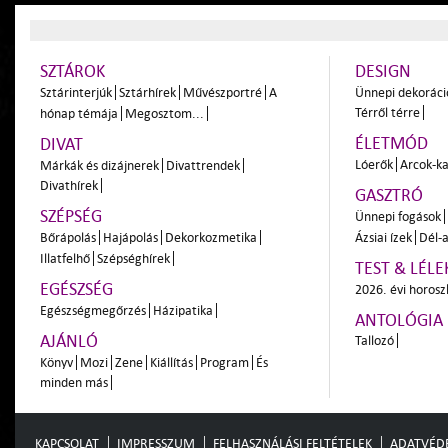
SZTÁROK
DESIGN
Sztárinterjúk
Sztárhírek
Művészportré
A
Ünnepi dekoráci
Térről térre
hónap témája
Megosztom...
ÉLETMÓD
DIVAT
Lóerők
Arcok-ka
Márkák és dizájnerek
Divattrendek
Divathírek
GASZTRÓ
SZÉPSÉG
Ünnepi fogások
Bőrápolás
Hajápolás
Dekorkozmetika
Ázsiai ízek
Dél-a
Illatfelhő
Szépséghírek
TEST & LÉLE
EGÉSZSÉG
2026. évi horos
Egészségmegőrzés
Házipatika
ANTOLÓGIA
AJÁNLÓ
Tallozó
Könyv
Mozi
Zene
Kiállítás
Program
És
minden más
KAPCSOLAT
IMPRESSZUM
FELHASZNÁLÁSI FELTÉTELEK
ADATVÉD