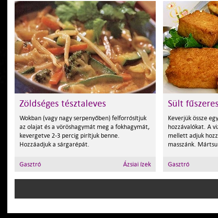
Zöldséges tésztaleves
Sült fűszere
Wokban (vagy nagy serpenyőben) felforrósítjuk
Keverjük össze egy
az olajat és a vöröshagymát meg a fokhagymát,
hozzávalókat. A v
kevergetve 2-3 percig pirítjuk benne.
mellett adjuk hozz
Hozzáadjuk a sárgarépát.
masszánk. Mártsuk 
Gasztró
Ázsiai ízek
Gasztró