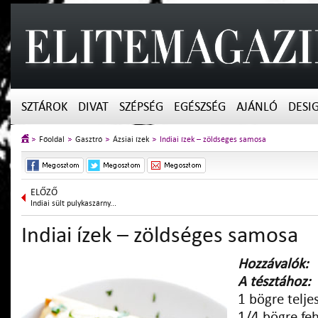
SZTÁROK
DIVAT
SZÉPSÉG
EGÉSZSÉG
AJÁNLÓ
DESI
Főoldal
Gasztró
Ázsiai ízek
Indiai ízek – zöldséges samosa
ELŐZŐ
Indiai sült pulykaszárny...
Indiai ízek – zöldséges samosa
Hozzávalók:
A tésztához:
1 bögre teljes
1/4 bögre feh