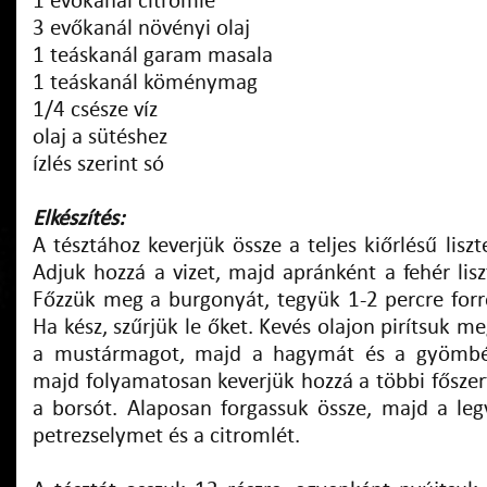
1 evőkanál citromlé
3 evőkanál növényi olaj
1 teáskanál garam masala
1 teáskanál köménymag
1/4 csésze víz
olaj a sütéshez
ízlés szerint só
Elkészítés:
A tésztához keverjük össze a teljes kiőrlésű liszte
Adjuk hozzá a vizet, majd apránként a fehér lisz
Főzzük meg a burgonyát, tegyük 1-2 percre forró
Ha kész, szűrjük le őket. Kevés olajon pirítsuk
a mustármagot, majd a hagymát és a gyömbér
majd folyamatosan keverjük hozzá a többi főszer
a borsót. Alaposan forgassuk össze, majd a le
petrezselymet és a citromlét.