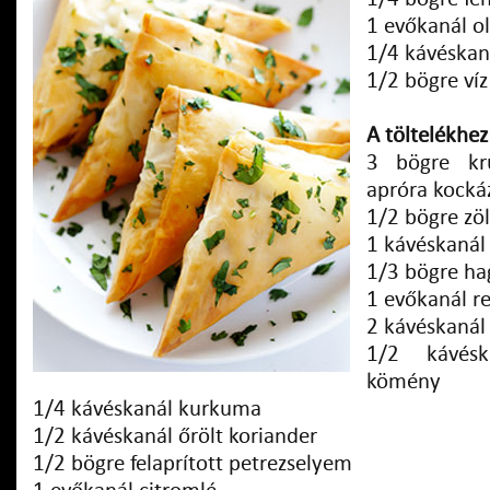
1 evőkanál ol
1/4 kávéskan
1/2 bögre víz
A töltelékhez
3 bögre kr
apróra kocká
1/2 bögre zö
1 kávéskaná
1/3 bögre ha
1 evőkanál re
2 kávéskanál
1/2 kávésk
kömény
1/4 kávéskanál kurkuma
1/2 kávéskanál őrölt koriander
1/2 bögre felaprított petrezselyem