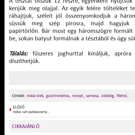
A tésztát osszuk 12 részre, egyenként nyújtsuk
kenjük meg olajjal. Az egyik felére tölteléket t
ráhajtjuk, széleit jól összenyomkodjuk a hár
süssük meg szép pirosra, majd hagyjuk l
papírtörlőn. Bár most egy háromszögre formált
be, sokan batyut formálnak a tésztából és úgy süt
Tálalás:
fűszeres joghurttal kínáljuk, apróra 
díszíthetjük.
Cimkék:
indiai ízek,
gasztronómia,
recept,
samosa,
zöldség,
főétel,
ELŐZŐ
Indiai sült pulykaszárny...
CIKKAJÁNLÓ