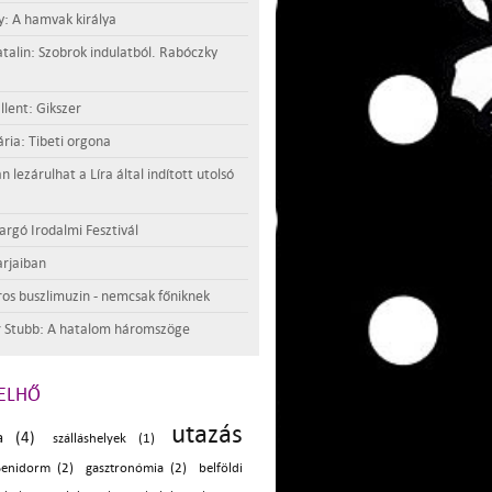
y: A hamvak királya
atalin: Szobrok indulatból. Rabóczky
llent: Gikszer
ria: Tibeti orgona
lezárulhat a Líra által indított utolsó
argó Irodalmi Fesztivál
rjaiban
os buszlimuzin - nemcsak főniknek
 Stubb: A hatalom háromszöge
ELHŐ
utazás
ka (4)
szálláshelyek (1)
enidorm (2)
gasztronómia (2)
belföldi