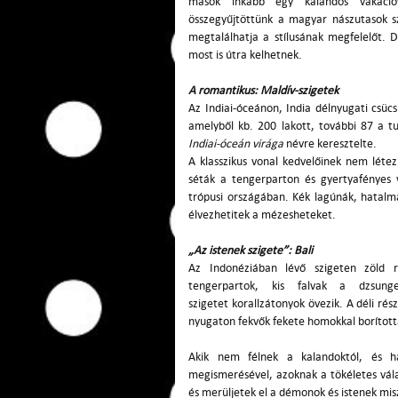
mások inkább egy kalandos vakációv
összegyűjtöttünk a magyar nászutasok s
megtalálhatja a stílusának megfelelőt.
most is útra kelhetnek.
A romantikus: Maldív-szigetek
Az Indiai-óceánon, India délnyugati csücs
amelyből kb. 200 lakott, további 87 a tu
Indiai-óceán virága
névre keresztelte.
A klasszikus vonal kedvelőinek nem léte
séták a tengerparton és gyertyafényes 
trópusi országában. Kék lagúnák, hatalma
élvezhetitek a mézesheteket.
„Az istenek szigete”: Bali
Az Indonéziában lévő szigeten zöld ri
tengerpartok, kis falvak a dzsun
szigetet korallzátonyok övezik. A déli ré
nyugaton fekvők fekete homokkal borított
Akik nem félnek a kalandoktól, és há
megismerésével, azoknak a tökéletes vála
és merüljetek el a démonok és istenek mis