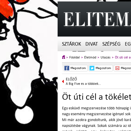
SZTÁROK
DIVAT
SZÉPSÉG
EG
Főoldal
Életmód
Utazás
Öt úti cél 
ELŐZŐ
A Big Five és a többiek...
Öt úti cél a tökél
Egy esküvő megszervezése több hónapig is
nagy esemény megszervezése igényel sok el
Mi már azokra gondoltunk, akik jövő kará
napsütésbe vágynak. Sokak számára az id