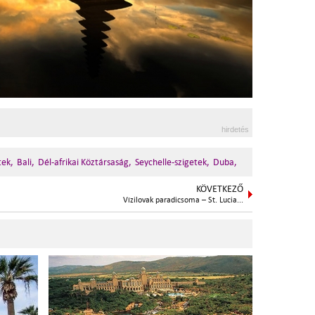
hirdetés
tek,
Bali,
Dél-afrikai Köztársaság,
Seychelle-szigetek,
Duba,
KÖVETKEZŐ
Vízilovak paradicsoma – St. Lucia...