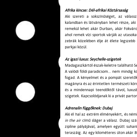
Afrika kincse: Dél-afrikai Köztársaság
Aki szereti a sokszínűséget, az válass
kalandban és látványban lehet része, aki 
remekül lehet akár Durban, akár Fokváro
ahol remek vízi sportok várják az utasoka
zebrák közelében élje át élete legszebb 
parkjai közül.
Az igazi luxus: Seychelle-szigetek
Madagaszkártól észak-keletre található Se
A valódi földi paradicsom… nem mindig kö
fogad. A kényelmet és a pompát szeretők 
magányra és az érintetlen természeti kör
és a mindennapi teendőktől távol, luxusba
szigetek. Kapcsolódjanak ki a privát parto
Adrenalin függőknek: Dubaj
Aki él hal az extrém élményekért, és némi
in the air
című sláger a válasz. Dubaj szá
zipline pályájával, amelyen együtt suha
teraszáig. Az egy kilométeres úton akár 