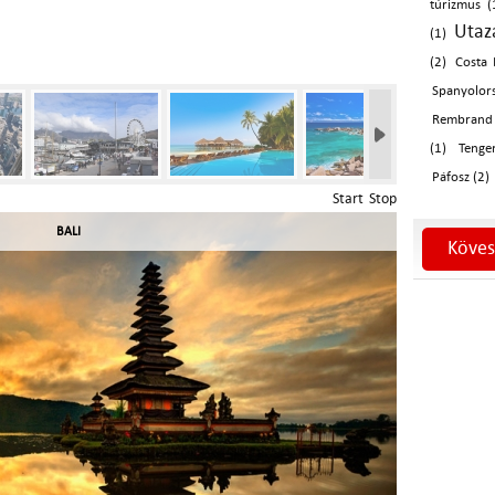
túrizmus (
Utazá
(1)
(2)
Costa 
Spanyolo
Rembrand
(1)
Tenge
Páfosz (2)
Start
Stop
BALI
Köves