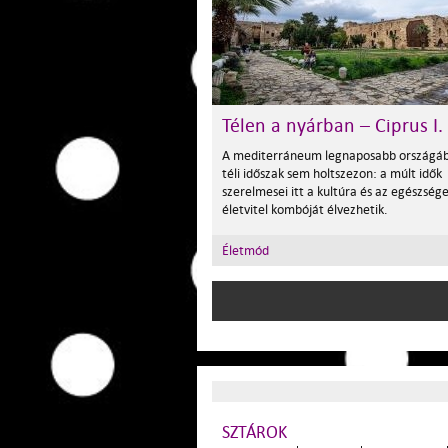
Télen a nyárban – Ciprus I.
A mediterráneum legnaposabb országá
téli időszak sem holtszezon: a múlt idők
szerelmesei itt a kultúra és az egészség
életvitel kombóját élvezhetik.
Életmód
SZTÁROK