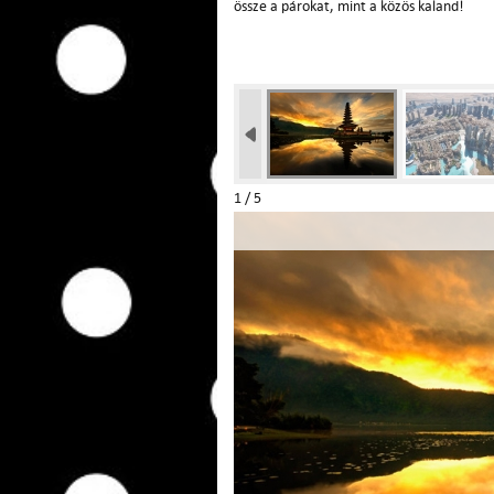
össze a párokat, mint a közös kaland!
1 / 5