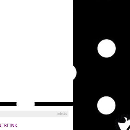
hirdetés
NEREINK