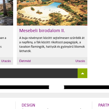
Mesebeli birodalom II.
ban a
A buja növényzet között sejtelmesen szűrődik át
a napfény, a fák között rikoltozó papagájok, a
es
tavakon flamingók, hattyúk és gyönyörű liliomok
láthatók.
Utazás
Életmód
Utazás
DESIGN
PART