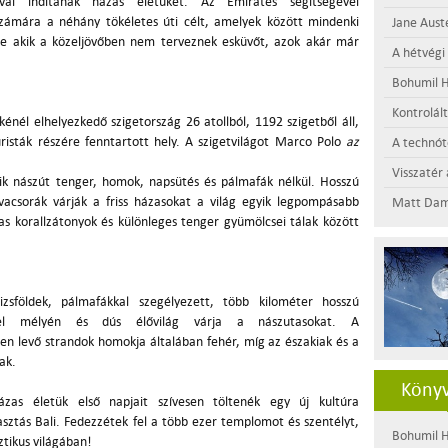
al indítanák házas életüket. Az Emirates segítségével
zámára a néhány tökéletes úti célt, amelyek között mindenki
Jane Aust
 De akik a közeljövőben nem terveznek esküvőt, azok akár már
A hétvégi
Bohumil H
Kontrolál
kénél elhelyezkedő szigetország 26 atollból, 1192 szigetből áll,
risták részére fenntartott hely. A szigetvilágot Marco Polo
az
A technótó
Visszatér 
zik nászút tenger, homok, napsütés és pálmafák nélkül. Hosszú
vacsorák várják a friss házasokat a világ egyik legpompásabb
Matt Dam
s korallzátonyok és különleges tenger gyümölcsei tálak között
zsföldek, pálmafákkal szegélyezett, több kilométer hosszú
gel mélyén és dús élővilág várja a nászutasokat. A
szen levő strandok homokja általában fehér, míg az északiak és a
ak.
Könyv
zas életük első napjait szívesen töltenék egy új kultúra
sztás Bali. Fedezzétek fel a több ezer templomot és szentélyt,
Bohumil H
ztikus világában!