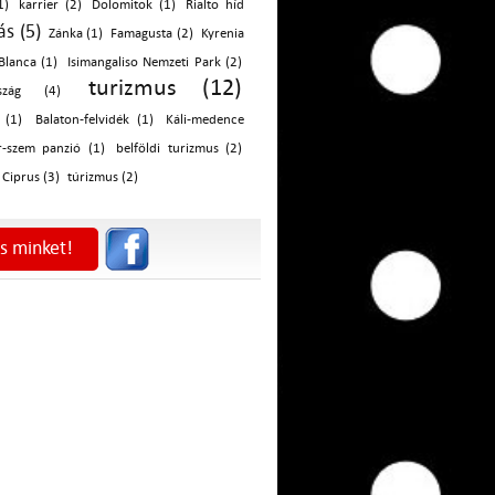
1)
karrier (2)
Dolomitok (1)
Rialto híd
s (5)
Zánka (1)
Famagusta (2)
Kyrenia
Blanca (1)
Isimangaliso Nemzeti Park (2)
turizmus (12)
rszág (4)
 (1)
Balaton-felvidék (1)
Káli-medence
r-szem panzió (1)
belföldi turizmus (2)
Ciprus (3)
túrizmus (2)
s minket!