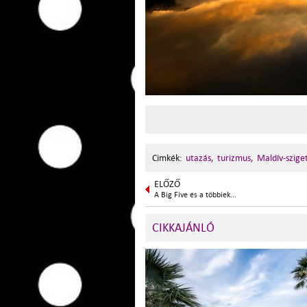
Cimkék:
utazás,
turizmus,
Maldív-szige
ELŐZŐ
A Big Five és a többiek...
CIKKAJÁNLÓ