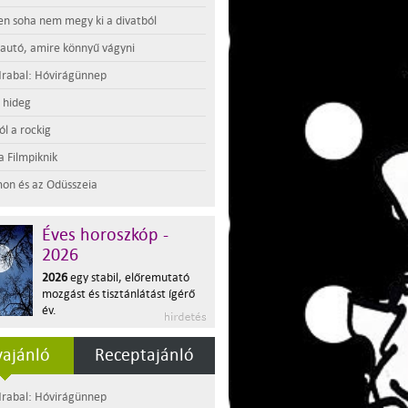
en soha nem megy ki a divatból
 autó, amire könnyű vágyni
rabal: Hóvirágünnep
t hideg
l a rockig
a Filmpiknik
on és az Odüsszeia
Éves horoszkóp -
2026
2026
egy stabil, előremutató
mozgást és tisztánlátást ígérő
év.
ajánló
Receptajánló
rabal: Hóvirágünnep