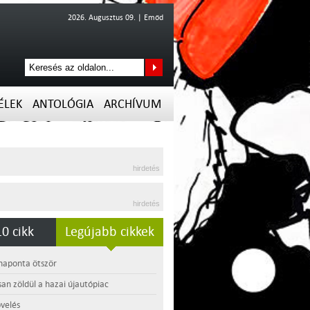
2026. Augusztus 09. | Emőd
ÉLEK
ANTOLÓGIA
ARCHÍVUM
hirdetés
hirdetés
0 cikk
Legújabb cikkek
 naponta ötször
an zöldül a hazai újautópiac
velés