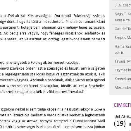
S. A. Cosb
Nagy T. K
za a Dél-afrikai Köztársaságot. Durbantől Fokvárosig számos
Judit Rita
úgy dönt, hogy itt tölti a mézesheteit. Pihenni és romantikázni
s partmenti hoteljeiben, ahonnan csak néhány lépés az óceán,
Gabriel Ta
t. Aki pedig arra vágyik, hogy fenséges oroszlánok, elefántok és
Szepes Má
pillanatait, az választhat az ország legszínvonalasabb nemzeti
Hamarosan 
per is
Tavaszi M
ychelle-szigetek a Föld egyik természeti csodája.
nnyű szavakba önteni azt a szépséget és luxust, ami a szigeten
Egymás ka
a legelegánsabb szállodák közül választhatnak de azok is, akik
Konnektor
nyezetre vágynak. Azoknak a pároknak, akik a városi nyüzsgéstől
n szeretnék eltölteni nászútjukat, ideális úti cél a Seychelle-
Alexander
n és szívják magukba a kék és zöld ezernyi árnyalatát.
CIMKEF
 izgalom nélkül el sem tudja képzelni a nászutat, akkor a
Love is
mtalan látnivalója mellett a város büszkélkedhet a leghosszabb
Dél-Afri
nhattok végig az Amwaj tornyok tetejétől a Dubai Marina Mall
(19)
B
80 km/órás sebességet is el lehet érni – semmi sem hozza jobban