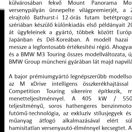
külvárosában fekvő Mount Panorama Mot
versenypályán ünnepelte világpremierjét, a
elrajtoló Bathurst-i 12-órás futam betétprogr
szériában készülő különkiadás első példányait 2
át ügyfeleinek a gyártó, többek között Európ
Japánban és Dél-Koreában. A modell hazai 
messze a legfontosabb értékesítési régió. Ahog
és a BMW M3 Touring összes modellváltozata, úg
BMW Group müncheni gyárában lát majd napvilá
A bajor prémiumgyártó legnépszerűbb modellso
az M xDrive intelligens összkerékhajtáss
Competition Touring sikereire építkezik,
menetteljesítménnyel. A 405 kW / 550
teljesítményű, soros hathengeres benzinmotor
futómű-technológia, az exkluzív stílusjegyek és
műanyag átfogó alkalmazásával elért súl
hamisítatlan versenyautó-élménnyel kecsegtet