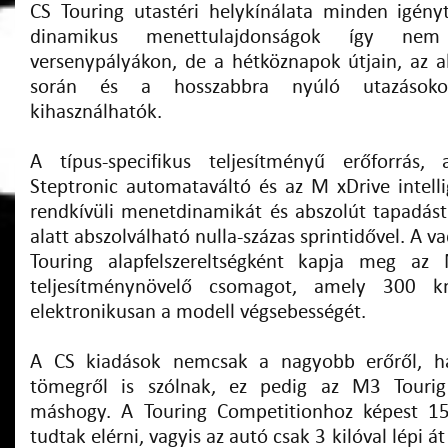
CS Touring utastéri helykínálata minden igényt
dinamikus menettulajdonságok így ne
versenypályákon, de a hétköznapok útjain, az a
során és a hosszabbra nyúló utazásoko
kihasználhatók.
A típus-specifikus teljesítményű erőforrás
Steptronic automataváltó és az M xDrive intelli
rendkívüli menetdinamikát és abszolút tapadást
alatt abszolválható nulla-százas sprintidővel. 
Touring alapfelszereltségként kapja meg az
teljesítménynövelő csomagot, amely 300 km
elektronikusan a modell végsebességét.
A CS kiadások nemcsak a nagyobb erőről, h
tömegről is szólnak, ez pedig az M3 Tourig
máshogy. A Touring Competitionhoz képest 15
tudtak elérni, vagyis az autó csak 3 kilóval lépi á