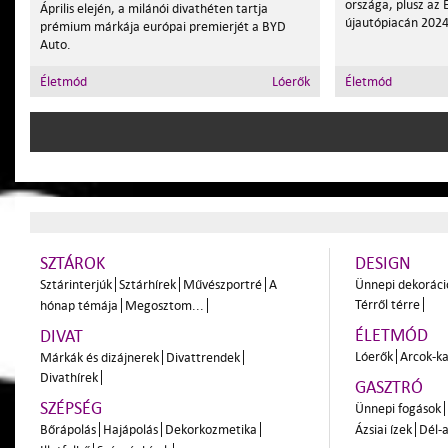
országa, plusz az 
Április elején, a milánói divathéten tartja
újautópiacán 2024
prémium márkája európai premierjét a BYD
Auto.
Életmód
Lóerők
Életmód
SZTÁROK
DESIGN
Sztárinterjúk
Sztárhírek
Művészportré
A
Ünnepi dekoráci
Térről térre
hónap témája
Megosztom...
ÉLETMÓD
DIVAT
Lóerők
Arcok-ka
Márkák és dizájnerek
Divattrendek
Divathírek
GASZTRÓ
SZÉPSÉG
Ünnepi fogások
Bőrápolás
Hajápolás
Dekorkozmetika
Ázsiai ízek
Dél-a