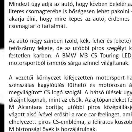
Mindezt úgy adja az autó, hogy közben belefér a
literes csomagterébe is bőségesen lehet pakolni –
akarja élni, hogy mire képes az autó, érdemes 
csomagtartó tartalmát.
Az autó négy színben (zöld, kék, fehér és fekete)
tetőszárny fekete, de az utóbbi piros szegélyt 
festetlen karbon. A BMW M3 CS Touring LED-
motorsportból ismerős sárga színnel világítanak.
A vezetői környezet kifejezetten motorsport-h
szénszálas kagylóülés fűthető és motorosan áll
megvilágított CS-logó szolgál. A hátsó ülések ug
dizájnt kapnak, mint az elsők. Az ajtópaneleket f
M Alcantara borítja; utóbbi piros középállásj
vágott alsó ívével erősíti a race car feelinget, 
elhelyezett piros CS-embléma, a feliratos küszö
M biztonsági övek is hozzájárulnak.