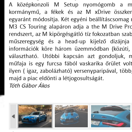
A középkonzoli M Setup nyomógomb a mo
kormánymű, a fékek és az M xDrive összkerék
egyaránt módosítja. Két egyéni beállításcsoma
M3 CS Touring alapáron adja a the M Drive Prof
rendszert, az M kipörgésgátló tíz fokozatban szab
műszeregység és a head-up kijelző dizájnja
információk köre három üzemmódban (közúti, s
választható. Utóbbi kapcsán azt gondoljuk,
műfaja is egy furcsa fából vaskarika őrület vol
ilyen ( igaz, zabolázható) versenyparipával, több
majd a piac eldönti a létjogosultságát.
Tóth Gábor Ákos