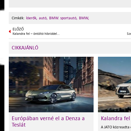
Cimkék:
lóerők,
autó,
BMW. sportautó,
BMW,
ELŐZŐ
Kalandra fel – öntöltő hibriddel...
Sze
CIKKAJÁNLÓ
Európában verné el a Denza a
Kalandra fel
Teslát
A JATO közreadta 