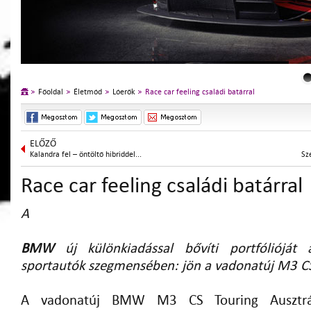
Főoldal
Életmód
Lóerők
Race car feeling családi batárral
ELŐZŐ
Kalandra fel – öntöltő hibriddel...
Sze
Race car feeling családi batárral
A
BMW
új különkiadással bővíti portfólióját 
sportautók szegmensében: jön a vadonatúj M3 CS
A vadonatúj BMW M3 CS Touring Ausztrál