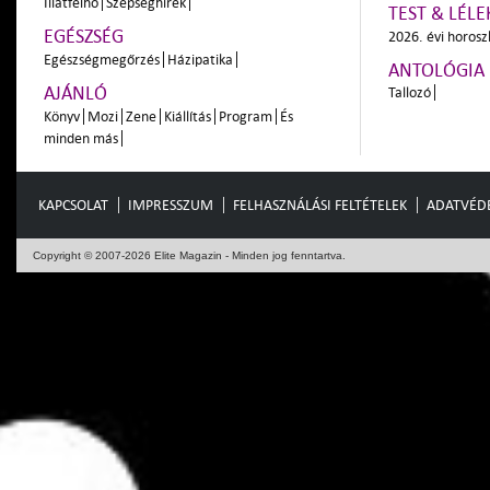
Illatfelhő
Szépséghírek
TEST & LÉLE
EGÉSZSÉG
2026. évi horos
Egészségmegőrzés
Házipatika
ANTOLÓGIA
AJÁNLÓ
Tallozó
Könyv
Mozi
Zene
Kiállítás
Program
És
minden más
KAPCSOLAT
IMPRESSZUM
FELHASZNÁLÁSI FELTÉTELEK
ADATVÉD
Copyright © 2007-2026 Elite Magazin - Minden jog fenntartva.