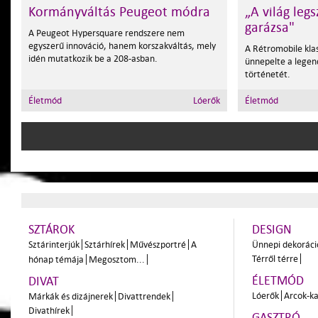
Kormányváltás Peugeot módra
„A világ leg
garázsa"
A Peugeot Hypersquare rendszere nem
egyszerű innováció, hanem korszakváltás, mely
A Rétromobile klas
idén mutatkozik be a 208-asban.
ünnepelte a legen
történetét.
Életmód
Lóerők
Életmód
SZTÁROK
DESIGN
Sztárinterjúk
Sztárhírek
Művészportré
A
Ünnepi dekoráci
Térről térre
hónap témája
Megosztom...
ÉLETMÓD
DIVAT
Lóerők
Arcok-ka
Márkák és dizájnerek
Divattrendek
Divathírek
GASZTRÓ