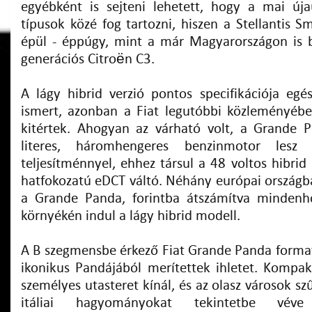
egyébként is sejteni lehetett, hogy a mai új
típusok közé fog tartozni, hiszen a Stellantis S
épül - éppúgy, mint a már Magyarországon is 
generációs Citroën C3.
A lágy hibrid verzió pontos specifikációja eg
ismert, azonban a Fiat legutóbbi közleményében
kitértek. Ahogyan az várható volt, a Grande 
literes, háromhengeres benzinmotor lesz
teljesítménnyel, ehhez társul a 48 voltos hibrid 
hatfokozatú eDCT váltó. Néhány európai országba
a Grande Panda, forintba átszámítva mindenho
környékén indul a lágy hibrid modell.
A B szegmensbe érkező Fiat Grande Panda format
ikonikus Pandájából merítettek ihletet. Kompak
személyes utasteret kínál, és az olasz városok sz
itáliai hagyományokat tekintetbe véve c