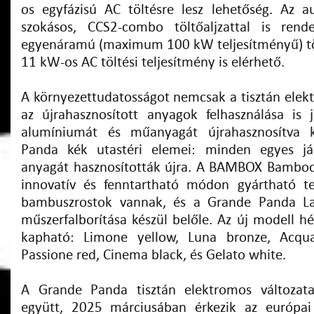
os egyfázisú AC töltésre lesz lehetőség. Az 
szokásos, CCS2-combo töltőaljzattal is rend
egyenáramú (maximum 100 kW teljesítményű) tölt
11 kW-os AC töltési teljesítmény is elérhető.
A környezettudatosságot nemcsak a tisztán elekt
az újrahasznosított anyagok felhasználása is j
alumíniumát és műanyagát újrahasznosítva 
Panda kék utastéri elemei: minden egyes 
anyagát hasznosították újra. A BAMBOX Bamboo
innovatív és fenntartható módon gyártható te
bambuszrostok vannak, és a Grande Panda La
műszerfalborítása készül belőle. Az új modell hét
kapható: Limone yellow, Luna bronze, Acqua
Passione red, Cinema black, és Gelato white.
A Grande Panda tisztán elektromos változata,
együtt, 2025 márciusában érkezik az európai