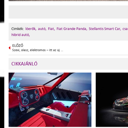
Cimkék:
lóerők,
autó,
Fiat,
Fiat Grande Panda,
Stellantis Smart Car,
csa
hibrid autó,
ELŐZŐ
Szexi, olasz, elektromos – itt az új ...
CIKKAJÁNLÓ