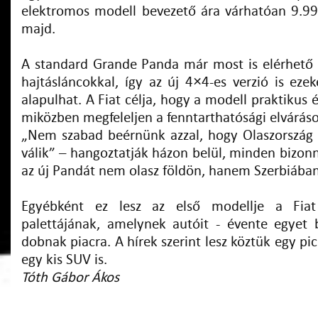
elektromos modell bevezető ára várhatóan 9.990
majd.
A standard Grande Panda már most is elérhető 
hajtásláncokkal, így az új 4×4-es verzió is eze
alapulhat. A Fiat célja, hogy a modell praktikus 
miközben megfeleljen a fenntarthatósági elvárás
„Nem szabad beérnünk azzal, hogy Olaszorsz
válik” – hangoztatják házon belül, minden bizonn
az új Pandát nem olasz földön, hanem Szerbiában
Egyébként ez lesz az első modellje a Fiat
palettájának, amelynek autóit - évente egyet
dobnak piacra. A hírek szerint lesz köztük egy pi
egy kis SUV is.
Tóth Gábor Ákos