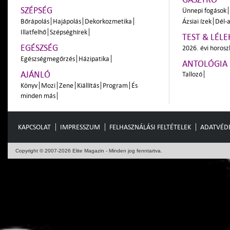
SZÉPSÉG
Ünnepi fogások
Bőrápolás
Hajápolás
Dekorkozmetika
Ázsiai ízek
Dél-a
Illatfelhő
Szépséghírek
TEST & LÉLE
EGÉSZSÉG
2026. évi horos
Egészségmegőrzés
Házipatika
ANTOLÓGIA
AJÁNLÓ
Tallozó
Könyv
Mozi
Zene
Kiállítás
Program
És
minden más
KAPCSOLAT
IMPRESSZUM
FELHASZNÁLÁSI FELTÉTELEK
ADATVÉD
Copyright © 2007-2026 Elite Magazin - Minden jog fenntartva.