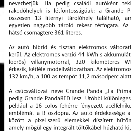
nevezhetjük. Ha pedig családi autóként tek
rakodóhelyek is létfontosságúak: a Grande 
összesen 13 liternyi tárolóhely található, a
egyetlen nagyobb tároló rekesz térfogata. Az
hátsó csomagtere 361 literes.
Az autó hibrid és tisztán elektromos változa
kerül. Az elektromos verzió 44 kWh-s akkumulát
lóerős) villanymotorral, 320 kilométeres W
érkezik, kétféle modellváltozatban. Az elektromo
132 km/h, a 100-as tempót 11,2 másodperc alatt 
A csúcsváltozat neve Grande Panda „La Prima
pedig Grande PandaRED lesz. Utóbbi különleges
például a 16 colos fehérre fényezett acélfelnik
emblémát a B oszlopra. Az autó érdekessége a
között a pixel-szerű elemekkel díszített hűtő
amely mögül egy integrált töltőkábel húzható ki