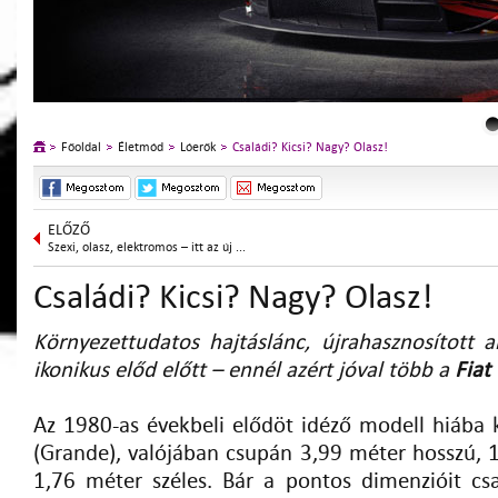
Főoldal
Életmód
Lóerők
Családi? Kicsi? Nagy? Olasz!
ELŐZŐ
Szexi, olasz, elektromos – itt az új ...
Családi? Kicsi? Nagy? Olasz!
Környezettudatos hajtáslánc, újrahasznosított a
ikonikus előd előtt – ennél azért jóval több a
Fiat
Az 1980-as évekbeli elődöt idéző modell hiába k
(Grande), valójában csupán 3,99 méter hosszú, 
1,76 méter széles. Bár a pontos dimenzióit cs