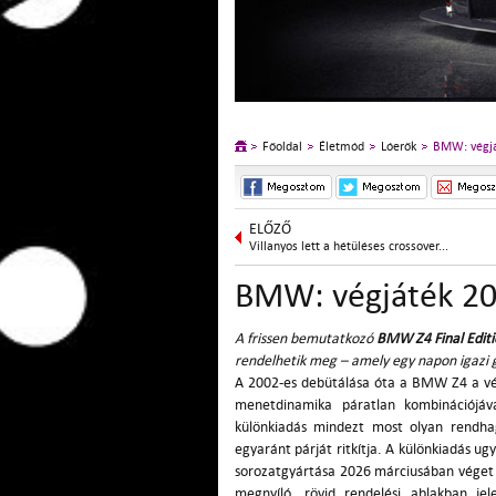
Főoldal
Életmód
Lóerők
BMW: végjá
ELŐZŐ
Villanyos lett a hétüléses crossover...
BMW: végjáték 20
A frissen bemutatkozó
BMW Z4 Final Edit
rendelhetik meg – amely egy napon igazi 
A 2002-es debütálása óta a BMW Z4 a vérp
menetdinamika páratlan kombinációjáv
különkiadás mindezt most olyan rendhagy
egyaránt párját ritkítja. A különkiadás ug
sorozatgyártása 2026 márciusában véget 
megnyíló, rövid rendelési ablakban je