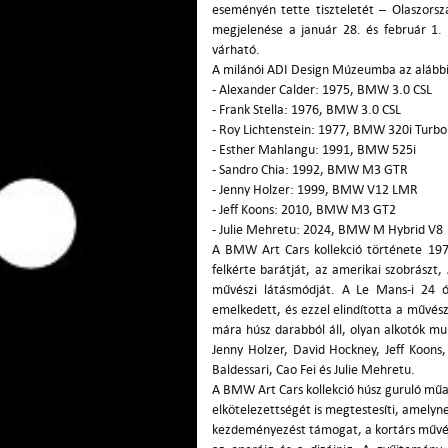
eseményén tette tiszteletét – Olaszors
megjelenése a január 28. és február 1. 
várható.
A milánói ADI Design Múzeumba az alábbi 
- Alexander Calder: 1975, BMW 3.0 CSL
- Frank Stella: 1976, BMW 3.0 CSL
- Roy Lichtenstein: 1977, BMW 320i Turbo
- Esther Mahlangu: 1991, BMW 525i
- Sandro Chia: 1992, BMW M3 GTR
- Jenny Holzer: 1999, BMW V12 LMR
- Jeff Koons: 2010, BMW M3 GT2
- Julie Mehretu: 2024, BMW M Hybrid V8
A BMW Art Cars kollekció története 197
felkérte barátját, az amerikai szobrászt
művészi látásmódját. A Le Mans-i 24 ó
emelkedett, és ezzel elindította a művés
mára húsz darabból áll, olyan alkotók mu
Jenny Holzer, David Hockney, Jeff Koons
Baldessari, Cao Fei és Julie Mehretu.
A BMW Art Cars kollekció húsz guruló mű
elkötelezettségét is megtestesíti, amelynek
kezdeményezést támogat, a kortárs művész