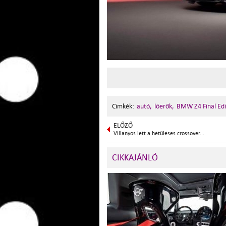
Cimkék:
autó,
lóerők,
BMW Z4 Final Edi
ELŐZŐ
Villanyos lett a hétüléses crossover...
CIKKAJÁNLÓ