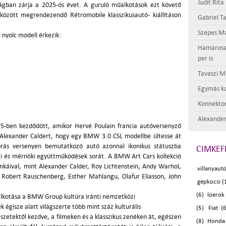
Judit Rita
zágban zárja a 2025-ös évet. A guruló műalkotások ezt követő
között megrendezendő Rétromobile klasszikusautó- kiállításon
Gabriel Ta
Szepes Má
nyolc modell érkezik:
Hamarosan 
per is
Tavaszi M
Egymás ka
Konnektor
Alexander
5-ben kezdődött, amikor Hervé Poulain francia autóversenyző
, Alexander Caldert, hogy egy BMW 3.0 CSL modellbe ültesse át
rás versenyen bemutatkozó autó azonnal ikonikus státuszba
CIMKEF
zi és mérnöki együttműködések sorát. A BMW Art Cars kollekció
nkáival, mint Alexander Calder, Roy Lichtenstein, Andy Warhol,
villanyaut
, Robert Rauschenberg, Esther Mahlangu, Olafur Eliasson, John
gépkocsi (
(6)
lóerók 
alkotása a BMW Group kultúra iránti nemzetközi
 égisze alatt világszerte több mint száz kulturális
(5)
Fiat (6
etektől kezdve, a filmeken és a klasszikus zenéken át, egészen
(8)
Honda 