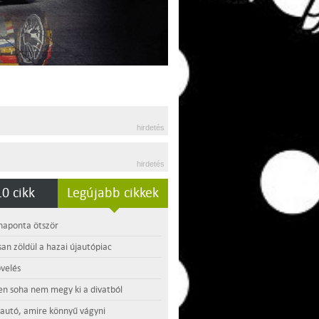
hirdetés
hirdetés
0 cikk
Legújabb cikkek
 naponta ötször
an zöldül a hazai újautópiac
velés
en soha nem megy ki a divatból
 autó, amire könnyű vágyni