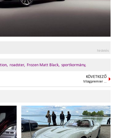
hirdetés
tion,
roadster,
Frozen Matt Black,
sportkormány,
KÖVETKEZŐ
Világpremier ...