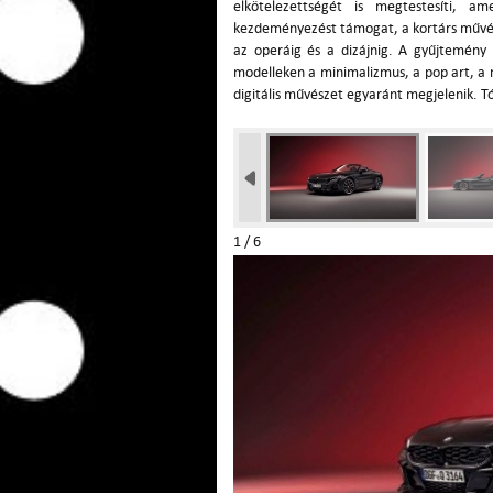
elkötelezettségét is megtestesíti, am
kezdeményezést támogat, a kortárs művész
az operáig és a dizájnig. A gyűjtemény 
modelleken a minimalizmus, a pop art, a 
digitális művészet egyaránt megjelenik. 
1 / 6