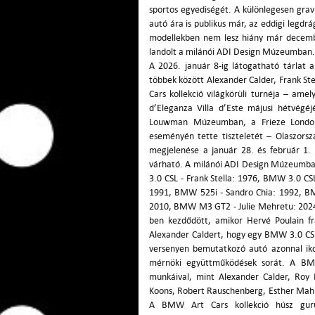
sportos egyediségét. A különlegesen grav
autó ára is publikus már, az eddigi legd
modellekben nem lesz hiány már decembe
landolt a milánói ADI Design Múzeumban.
A 2026. január 8-ig látogatható tárlat a
többek között Alexander Calder, Frank Ste
Cars kollekció világkörüli turnéja – ame
d’Eleganza Villa d’Este májusi hétvégéj
Louwman Múzeumban, a Frieze London 
eseményén tette tiszteletét – Olaszors
megjelenése a január 28. és február 1. 
várható. A milánói ADI Design Múzeumba 
3.0 CSL - Frank Stella: 1976, BMW 3.0 CS
1991, BMW 525i - Sandro Chia: 1992, B
2010, BMW M3 GT2 - Julie Mehretu: 2024
ben kezdődött, amikor Hervé Poulain fra
Alexander Caldert, hogy egy BMW 3.0 CSL
versenyen bemutatkozó autó azonnal ikon
mérnöki együttműködések sorát. A BMW
munkáival, mint Alexander Calder, Roy 
Koons, Robert Rauschenberg, Esther Mahlan
A BMW Art Cars kollekció húsz gur