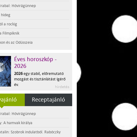
rabal: Hóvirágünnep
t hideg
l a rockig
a Filmpiknik
on és az Odüsszeia
Éves horoszkóp -
2026
2026
egy stabil, előremutató
mozgást és tisztánlátást ígérő
év.
ajánló
Receptajánló
rabal: Hóvirágünnep
y: A hamvak királya
atalin: Szobrok indulatból. Rabóczky