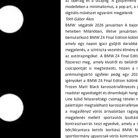
az operáig és a dizájnig. A gyűjtemény 
modelleken a minimalizmus, a pop art, a 
digitális művészet egyaránt megjelenik.
Tóth Gábor Ákos
BMW: végjáték 2026 januárban A bajor 
heteiben Milánóban, illetve januárban 
bemutatkozó BMW Z4 Final Edition különk
amely egy napon igazi gyűjtői darabb
megjelenés, a színtiszta vezetési élmény
az autórajongókat. A BMW Z4 Final Editi
fűszerezi meg, amely kívülről és belülrő
csúcspontját is megtestesíti, hiszen a
prémiumgyártó ügyfelei pedig egy 2026
igényüket a BMW Z4 Final Edition különk
Frozen Matt Black karosszériafényezés g
roadster egyediségét és dinamikáját ha
Line külső felszereltségi csomag tétele
palettáján megtalálható karosszériafénye
a magasfényű vörös árnyalatban ragyo
megjelenés mellett sportautós lassítás
kontrasztvarrás teszi egyedivé, amely a 
bőr/Alcantara kettős borítású BMW M
sportkormány ugyancsak vörös kontrasztva