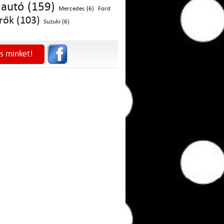
autó (159)
Mercedes (6)
Ford
rők (103)
Suzuki (6)
s minket!