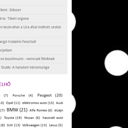
llent: Gikszer
ria: Tibeti orgona
lezárulhat a Líra által indított utolsó
argó Irodalmi Fesztivál
rjaiban
os buszlimuzin - nemcsak főniknek
 Stubb: A hatalom háromszöge
ELHŐ
Peugeot (20)
ó (7)
Porsche (4)
10)
Opel (11)
elektromos autó (15)
Audi
BMW (21)
(7)
Alfa Romeo (6)
dizájn
)
Toyota (19)
Nissan (6)
használt autó
(8)
SUV (13)
Volkswagen (13)
Lexus (5)