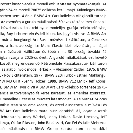
írozott küszöblécek a modell exkluzivitását nyomatékosítják. Az
rágább Z4-es modell 78675 dollárba kerül majd. Különleges BMW-
rben sem: 4-én a BMW Art Cars kollekció világkörüli turnéja
 Az esemény a guruló műalkotások 50 éves történelmét ünnepli.
 húszdarabos kollekció nyolc modelljét gurítja reflektorfénybe,
lla, Roy Lichtenstein és Jeff Koons kézjegyét viselve. A BMW Art
ly már a hongkongi Art Basel művészeti kiállításon, a Concorso
én, a franciaországi Le Mans Classic idei felvonásán, a hágai
művészeti kiállításon és több mint 30 ország további 45
zágban zárja a 2025-ös évet. A guruló műalkotások ezt követő
között megrendezendő Rétromobile klasszikusautó- kiállításon
az alábbi nyolc modell érkezik: - Alexander Calder: 1975, BMW
L - Roy Lichtenstein: 1977, BMW 320i Turbo - Esther Mahlangu:
MW M3 GTR - Jenny Holzer: 1999, BMW V12 LMR - Jeff Koons:
, BMW M Hybrid V8 A BMW Art Cars kollekció története 1975-
ncia autóversenyző felkérte barátját, az amerikai szobrászt,
 modellbe ültesse át művészi látásmódját. A Le Mans-i 24 órás
ikus státuszba emelkedett, és ezzel elindította a művészi és
 Art Cars kollekció mára húsz darabból áll, olyan alkotók
Lichtenstein, Andy Warhol, Jenny Holzer, David Hockney, Jeff
gu, Olafur Eliasson, John Baldessari, Cao Fei és Julie Mehretu.
uló műalkotása a BMW Group kultúra iránti nemzetközi