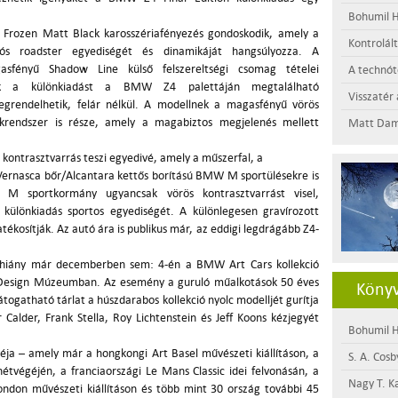
Bohumil H
a Frozen Matt Black karosszériafényezés gondoskodik, amely a
Kontrolál
jtós roadster egyediségét és dinamikáját hangsúlyozza. A
fényű Shadow Line külső felszereltségi csomag tételei
A technótó
lek a különkiadást a BMW Z4 palettáján megtalálható
Visszatér 
megrendelhetik, felár nélkül. A modellnek a magasfényű vörös
endszer is része, amely a magabiztos megjelenés mellett
Matt Dam
s kontrasztvarrás teszi egyedivé, amely a műszerfal, a
 Vernasca bőr/Alcantara kettős borítású BMW M sportülésekre is
 M sportkormány ugyancsak vörös kontrasztvarrást visel,
különkiadás sportos egyediségét. A különlegesen gravírozott
ékosítják. Az autó ára is publikus már, az eddigi legdrágább Z4-
hiány már decemberben sem: 4-én a BMW Art Cars kollekció
DI Design Múzeumban. Az esemény a guruló műalkotások 50 éves
Könyv
átogatható tárlat a húszdarabos kollekció nyolc modelljét gurítja
 Calder, Frank Stella, Roy Lichtenstein és Jeff Koons kézjegyét
Bohumil H
néja – amely már a hongkongi Art Basel művészeti kiállításon, a
S. A. Cosb
hétvégéjén, a franciaországi Le Mans Classic idei felvonásán, a
Nagy T. K
on művészeti kiállításon és több mint 30 ország további 45