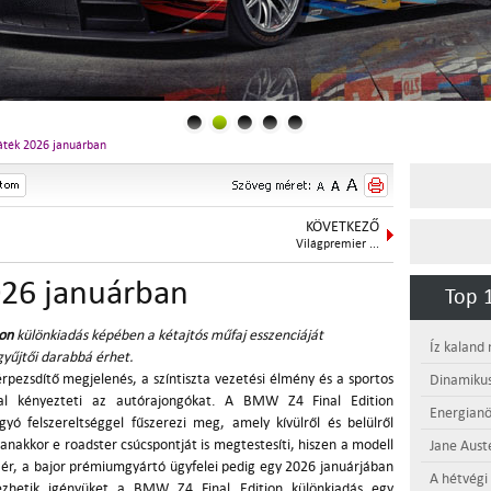
ték 2026 januárban
KÖVETKEZŐ
Világpremier ...
26 januárban
Top 1
ion
különkiadás képében a kétajtós műfaj esszenciáját
Íz kaland
gyűjtői darabbá érhet.
ezsdítő megjelenés, a színtiszta vezetési élmény és a sportos
Dinamikus
al kényezteti az autórajongókat. A BMW Z4 Final Edition
Energianö
ó felszereltséggel fűszerezi meg, amely kívülről és belülről
yanakkor e roadster csúcspontját is megtestesíti, hiszen a modell
Jane Aust
ér, a bajor prémiumgyártó ügyfelei pedig egy 2026 januárjában
A hétvégi
lezhetik igényüket a BMW Z4 Final Edition különkiadás egy