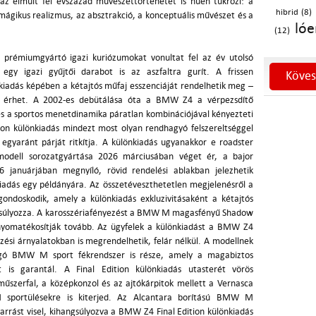
az elmúlt fél évszázad művészettörténetét is hűen tükrözi: a
hibrid (8)
mágikus realizmus, az absztrakció, a konceptuális művészet és a
lóe
(12)
prémiumgyártó igazi kuriózumokat vonultat fel az év utolsó
egy igazi gyűjtői darabot is az aszfaltra gurít. A frissen
Köves
iadás képében a kétajtós műfaj esszenciáját rendelhetik meg –
á érhet. A 2002-es debütálása óta a BMW Z4 a vérpezsdítő
 és a sportos menetdinamika páratlan kombinációjával kényezteti
on különkiadás mindezt most olyan rendhagyó felszereltséggel
l egyaránt párját ritkítja. A különkiadás ugyanakkor e roadster
 modell sorozatgyártása 2026 márciusában véget ér, a bajor
 januárjában megnyíló, rövid rendelési ablakban jelezhetik
iadás egy példányára. Az összetéveszthetetlen megjelenésről a
ondoskodik, amely a különkiadás exkluzivitásaként a kétajtós
ngsúlyozza. A karosszériafényezést a BMW M magasfényű Shadow
i nyomatékosítják tovább. Az ügyfelek a különkiadást a BMW Z4
zési árnyalatokban is megrendelhetik, felár nélkül. A modellnek
gó BMW M sport fékrendszer is része, amely a magabiztos
t is garantál. A Final Edition különkiadás utasterét vörös
műszerfal, a középkonzol és az ajtókárpitok mellett a Vernasca
 sportülésekre is kiterjed. Az Alcantara borítású BMW M
rrást visel, kihangsúlyozva a BMW Z4 Final Edition különkiadás