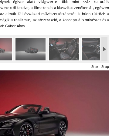
elynek égisze alatt világszerte több mint száz kulturális
etektől kezdve, a filmeken és a klasszikus zenéken át, egészen
az elmúlt fél évszázad művészettörténetét is hűen tükrözi: a
mágikus realizmus, az absztrakció, a konceptuális művészet és a
Tóth Gábor Ákos
Start
Stop