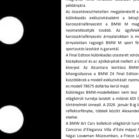
példányára.
Az összetéveszthetetlen megjelenésről 
különkiadás exkluzivitásaként a kéta
karosszériafényezést a BMW M magas
nyomatékosítják tovább. Az ügyfe
karosszériafényezési árnyalatokban is 
árnyalatban ragyogó BMW M sport fékr
sportautós lassítást is garantál.
A Final Edition különkiadás utasterét vörö
középkonzol és az ajtókárpitok mellett a
kiterjed. Az Alcantara borítású BMW
kihangsúlyozva a BMW Z4 Final Edition 
küszöblécek a modell exkluzivitását nyomat
es modell 78675 dollárba kerül majd.
Különleges BMW-modellekben nem lesz 
világkörüli turnéja landolt a milánói A
történelmét ünnepli. A 2026. január 8-ig l
reflektorfénybe, többek között Alexander
viselve.
A BMW Art Cars kollekció világkörüli tur
Concorso d’Eleganza Villa d’Este májusi 
hágai Louwman Múzeumban, a Frieze Lond