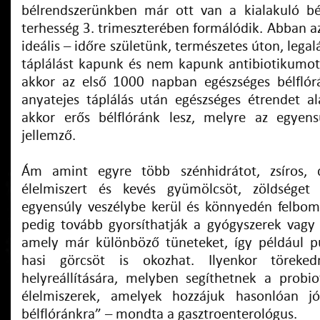
bélrendszerünkben már ott van a kialakuló bél
terhesség 3. trimeszterében formálódik. Abban a
ideális – időre születünk, természetes úton, legal
táplálást kapunk és nem kapunk antibiotikumot
akkor az első 1000 napban egészséges bélflór
anyatejes táplálás után egészséges étrendet ala
akkor erős bélflóránk lesz, melyre az egyens
jellemző.
Ám amint egyre több szénhidrátot, zsíros, 
élelmiszert és kevés gyümölcsöt, zöldséget
egyensúly veszélybe kerül és könnyedén felboml
pedig tovább gyorsíthatják a gyógyszerek vagy 
amely már különböző tüneteket, így például p
hasi görcsöt is okozhat. Ilyenkor töreke
helyreállítására, melyben segíthetnek a prob
élelmiszerek, amelyek hozzájuk hasonlóan j
bélflóránkra” – mondta a gasztroenterológus.