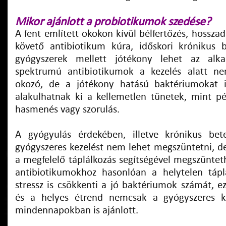
Mikor ajánlott a probiotikumok szedése?
A fent említett okokon kívül bélfertőzés, hossz
követő antibiotikum kúra, időskori krónikus 
gyógyszerek mellett jótékony lehet az alka
spektrumú antibiotikumok a kezelés alatt n
okozó, de a jótékony hatású baktériumokat is
alakulhatnak ki a kellemetlen tünetek, mint pé
hasmenés vagy szorulás.
A gyógyulás érdekében, illetve krónikus be
gyógyszeres kezelést nem lehet megszüntetni, d
a megfelelő táplálkozás segítségével megszüntet
antibiotikumokhoz hasonlóan a helytelen táplá
stressz is csökkenti a jó baktériumok számát, e
és a helyes étrend nemcsak a gyógyszeres k
mindennapokban is ajánlott.