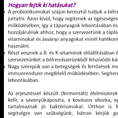
Hogyan fejtik ki hatásukat?
A probiotikumokat szájon keresztül tudjuk a bél
juttatni. Azon kívül, hogy segítenek az egészséges
működésében, így a tápanyagok lebontásában és
hozzájárulnak ahhoz, hogy a szervezetünk a táplá
vitaminokat és ásványi anyagokat minél hatékony
használni.
Részt vesznek a B- és K-vitaminok előállításában é
szervezetünket a bélrendszerünkből felszívódó ká
Nagy szerepük van a betegségek és fertőzések m
immunrendszer megfelelő működésében. Segíten
lebontásában.
Az erjesztéssel készült (fermentált) élelmiszere
kefir, a savanyúkáposzta, a kovászos uborka, e
tartalmaznak jó baktériumokat. Otthon is f
segítségre van szükségünk, bátran kérjük ga