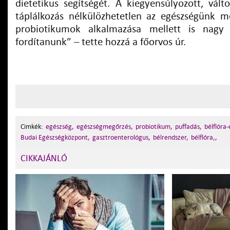
dietetikus segítségét. A kiegyensúlyozott, vált
táplálkozás nélkülözhetetlen az egészségünk m
probiotikumok alkalmazása mellett is nagy 
fordítanunk” – tette hozzá a főorvos úr.
Cimkék:
egészség,
egészségmegőrzés,
probiotikum,
puffadás,
bélflóra-
Budai Egészségközpont,
gasztroenterológus,
bélrendszer,
bélflóra,,
CIKKAJÁNLÓ