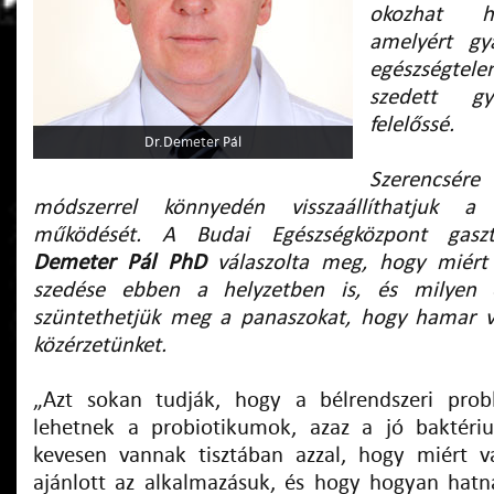
okozhat ha
amelyért gy
egészségte
szedett gy
felelőssé.
Dr.Demeter Pál
Szerencsér
módszerrel könnyedén visszaállíthatjuk a
működését. A Budai Egészségközpont gaszt
Demeter Pál PhD
válaszolta meg, hogy miért
szedése ebben a helyzetben is, és milyen 
szüntethetjük meg a panaszokat, hogy hamar v
közérzetünket.
„Azt sokan tudják, hogy a bélrendszeri prob
lehetnek a probiotikumok, azaz a jó baktér
kevesen vannak tisztában azzal, hogy miért 
ajánlott az alkalmazásuk, és hogy hogyan hatn