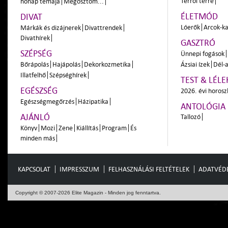
Térről térre
hónap témája
Megosztom...
ÉLETMÓD
DIVAT
Lóerők
Arcok-ka
Márkák és dizájnerek
Divattrendek
Divathírek
GASZTRÓ
SZÉPSÉG
Ünnepi fogások
Bőrápolás
Hajápolás
Dekorkozmetika
Ázsiai ízek
Dél-a
Illatfelhő
Szépséghírek
TEST & LÉLE
EGÉSZSÉG
2026. évi horos
Egészségmegőrzés
Házipatika
ANTOLÓGIA
AJÁNLÓ
Tallozó
Könyv
Mozi
Zene
Kiállítás
Program
És
minden más
KAPCSOLAT
IMPRESSZUM
FELHASZNÁLÁSI FELTÉTELEK
ADATVÉD
Copyright © 2007-2026 Elite Magazin - Minden jog fenntartva.