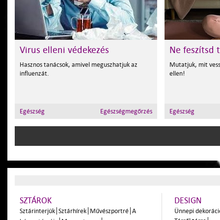
Virus elleni védekezés
Ne feszítsd t
Hasznos tanácsok, amivel meguszhatjuk az
Mutatjuk, mit ves
influenzát.
ellen!
Egészség
Egészségmegőrzés
Egészség
SZTÁROK
DESIGN
Sztárinterjúk
Sztárhírek
Művészportré
A
Ünnepi dekoráci