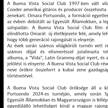
A Buena Vista Social Club 1997-ben vált vil
Cooder amerikai gitáros és producer összehozta 
zenekart. Omara Portuondo, a formáció egyetlen
az évben debütált az Egyesült Államokban, a le
színpadán. A Buena Vista Social Club film é
elindította Omarát új életfejezete felé, amely le
hogy több generáció rajongását is elnyerje.
Az évek során számos világkörüli turnén vett ré
számos díjjal és elismeréssel jutalmazta te
albuma, a "Vida", Latin Grammy-díjat nyert, és
jelölést is elnyerte. A Buena Vista Social Club 
neve örökre összeforrt a kubai zene gazdagsá
történetével.
A Buena Vista Social Club öröksége áll a 
Portuondo 2024-es turnéján, amely során Sp
Egyesült Államokban és Magyarországon is fellép
egyedülálló lehetőséget kínál a magyar rajon