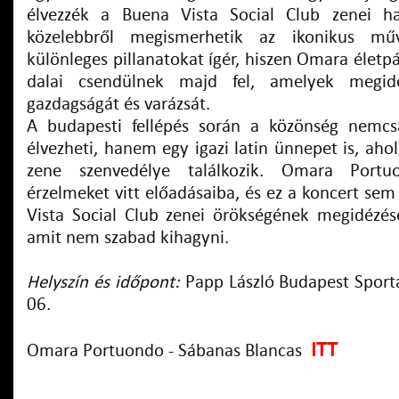
élvezzék a Buena Vista Social Club zenei h
közelebbről megismerhetik az ikonikus mű
különleges pillanatokat ígér, hiszen Omara élet
dalai csendülnek majd fel, amelyek megid
gazdagságát és varázsát.
A budapesti fellépés során a közönség nemcs
élvezheti, hanem egy igazi latin ünnepet is, ahol
zene szenvedélye találkozik. Omara Port
érzelmeket vitt előadásaiba, és ez a koncert sem 
Vista Social Club zenei örökségének megidézé
amit nem szabad kihagyni.
Helyszín és időpont:
Papp László Budapest Sport
06.
ITT
Omara Portuondo - Sábanas Blancas