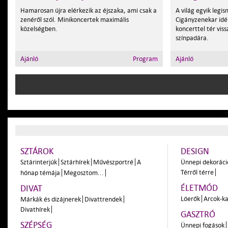
Hamarosan újra elérkezik az éjszaka, ami csak a
A világ egyik leg
zenéről szól. Minikoncertek maximális
Cigányzenekar idé
közelségben.
koncerttel tér vis
színpadára.
Ajánló
Program
Ajánló
SZTÁROK
DESIGN
Sztárinterjúk
Sztárhírek
Művészportré
A
Ünnepi dekoráci
Térről térre
hónap témája
Megosztom...
ÉLETMÓD
DIVAT
Lóerők
Arcok-ka
Márkák és dizájnerek
Divattrendek
Divathírek
GASZTRÓ
SZÉPSÉG
Ünnepi fogások