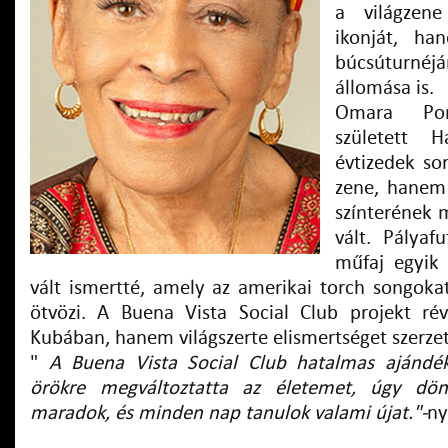
a világzen
ikonját, h
búcsúturnéj
állomása is.
Omara Por
született 
évtizedek so
zene, hanem 
színterének 
vált. Pályaf
műfaj egyik
vált ismertté, amely az amerikai torch songokat
ötvözi. A Buena Vista Social Club projekt 
Kubában, hanem világszerte elismertséget szerzet
"
A Buena Vista Social Club hatalmas ajándé
örökre megváltoztatta az életemet, úgy dön
maradok, és minden nap tanulok valami újat."-
ny