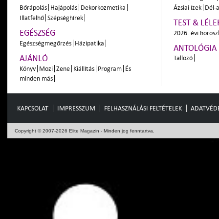
Bőrápolás
Hajápolás
Dekorkozmetika
Ázsiai ízek
Dél-a
Illatfelhő
Szépséghírek
TEST & LÉLE
EGÉSZSÉG
2026. évi horos
Egészségmegőrzés
Házipatika
ANTOLÓGIA
AJÁNLÓ
Tallozó
Könyv
Mozi
Zene
Kiállítás
Program
És
minden más
KAPCSOLAT
IMPRESSZUM
FELHASZNÁLÁSI FELTÉTELEK
ADATVÉD
Copyright © 2007-2026 Elite Magazin - Minden jog fenntartva.