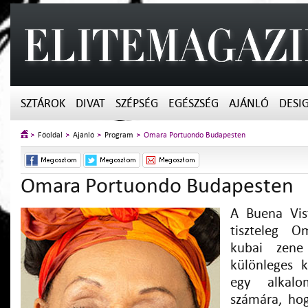
SZTÁROK
DIVAT
SZÉPSÉG
EGÉSZSÉG
AJÁNLÓ
DESI
Főoldal
Ajánló
Program
Omara Portuondo Budapesten
Omara Portuondo Budapesten
A Buena Vist
tiszteleg 
kubai zene
különleges 
egy alkalo
számára, hog