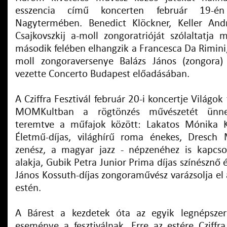
esszencia című koncerten február 19-é
Nagytermében. Benedict Klöckner, Keller And
Csajkovszkij a-moll zongoratrióját szólaltatja
második felében elhangzik a Francesca Da Rimini,
moll zongoraversenye Balázs János (zongora)
vezette Concerto Budapest előadásában.
A Cziffra Fesztivál február 20-i koncertje Világo
MOMKultban a rögtönzés művészetét ünnepl
teremtve a műfajok között: Lakatos Mónika
Életmű-díjas, világhírű roma énekes, Dresch 
zenész, a magyar jazz - népzenéhez is kapcs
alakja, Gubik Petra Junior Prima díjas színésznő 
János Kossuth-díjas zongoraművész varázsolja el
estén.
A Bárest a kezdetek óta az egyik legnépsze
eseménye a fesztiválnak. Erre az estére Cziffr