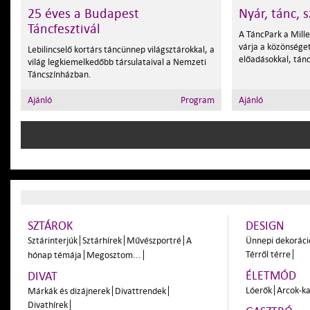
25 éves a Budapest
Nyár, tánc, 
Táncfesztivál
A TáncPark a Mille
várja a közönsége
Lebilincselő kortárs táncünnep világsztárokkal, a
előadásokkal, tánc
világ legkiemelkedőbb társulataival a Nemzeti
Táncszínházban.
Ajánló
Program
Ajánló
SZTÁROK
DESIGN
Sztárinterjúk
Sztárhírek
Művészportré
A
Ünnepi dekoráci
Térről térre
hónap témája
Megosztom...
ÉLETMÓD
DIVAT
Lóerők
Arcok-ka
Márkák és dizájnerek
Divattrendek
Divathírek