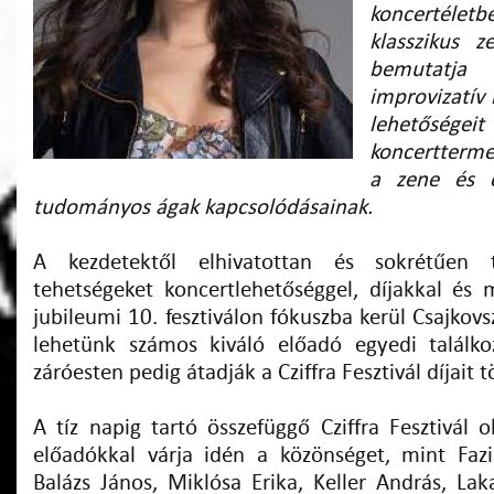
koncertéletb
klasszikus z
bemutatj
improvizatív i
lehetős
koncertterme
a zene és 
tudományos ágak kapcsolódásainak.
A kezdetektől elhivatottan és sokrétűen 
tehetségeket koncertlehetőséggel, díjakkal és 
jubileumi 10. fesztiválon fókuszba kerül Csajkovs
lehetünk számos kiváló előadó egyedi találko
záróesten pedig átadják a Cziffra Fesztivál díjait
A tíz napig tartó összefüggő Cziffra Fesztivál 
előadókkal várja idén a közönséget, mint Faz
Balázs János, Miklósa Erika, Keller András, La