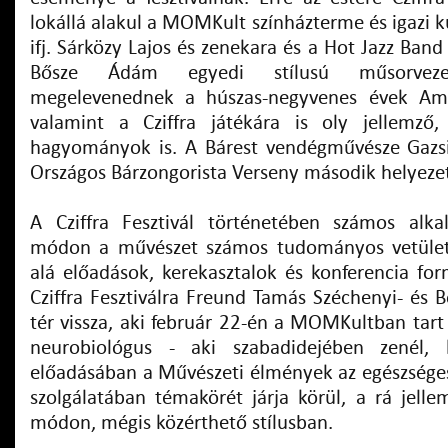
lokállá alakul a MOMKult színházterme és igazi 
ifj. Sárközy Lajos és zenekara és a Hot Jazz Ban
Bősze Ádám egyedi stílusú műsorvezeté
megelevenednek a húszas-negyvenes évek Ame
valamint a Cziffra játékára is oly jellemző,
hagyományok is. A Bárest vendégművésze Gazsi
Országos Bárzongorista Verseny második helyezet
A Cziffra Fesztivál történetében számos alka
módon a művészet számos tudományos vetület
alá előadások, kerekasztalok és konferencia for
Cziffra Fesztiválra Freund Tamás Széchenyi- és B
tér vissza, aki február 22-én a MOMKultban tart 
neurobiológus - aki szabadidejében zenél, k
előadásában a Művészeti élmények az egészséges
szolgálatában
témakörét járja körül, a rá jell
módon, mégis közérthető stílusban.