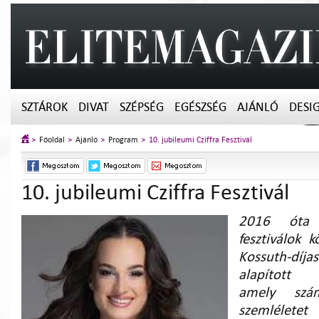
SZTÁROK
DIVAT
SZÉPSÉG
EGÉSZSÉG
AJÁNLÓ
DESI
Főoldal
Ajánló
Program
10. jubileumi Cziffra Fesztivál
10. jubileumi Cziffra Fesztivál
2016 óta
fesztiválok 
Kossuth-díja
alapított 
amely szá
szemlél