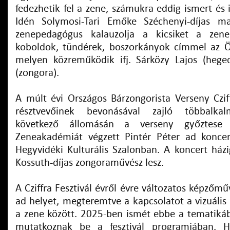
fedezhetik fel a zene, számukra eddig ismert és i
Idén Solymosi-Tari Emőke Széchenyi-díjas ma
zenepedagógus kalauzolja a kicsiket a zen
koboldok, tündérek, boszorkányok címmel az Ö
melyen közreműködik ifj. Sárközy Lajos (hege
(zongora).
A múlt évi Országos Bárzongorista Verseny Czi
résztvevőinek bevonásával zajló többalkal
következő állomásán a verseny győztese 
Zeneakadémiát végzett Pintér Péter ad koncer
Hegyvidéki Kulturális Szalonban. A koncert házi
Kossuth-díjas zongoraművész lesz.
A Cziffra Fesztivál évről évre változatos képzőmű
ad helyet, megteremtve a kapcsolatot a vizuális
a zene között. 2025-ben ismét ebbe a tematikába
mutatkoznak be a fesztivál programjában. 