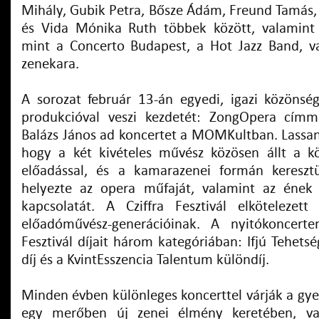
Mihály, Gubik Petra, Bősze Ádám, Freund Tamás,
és Vida Mónika Ruth többek között, valamint 
mint a Concerto Budapest, a Hot Jazz Band, v
zenekara.
A sorozat február 13-án egyedi, igazi közöns
produkcióval veszi kezdetét: ZongOpera címm
Balázs János ad koncertet a MOMKultban. Lassan
hogy a két kivételes művész közösen állt a k
előadással, és a kamarazenei formán keresztü
helyezte az opera műfaját, valamint az ének
kapcsolatát. A Cziffra Fesztivál elkötelezet
előadóművész-generációinak. A nyitókoncerte
Fesztivál díjait három kategóriában: Ifjú Tehetsé
díj és a KvintEsszencia Talentum különdíj.
Minden évben különleges koncerttel várják a gyer
egy merőben új zenei élmény keretében, vad