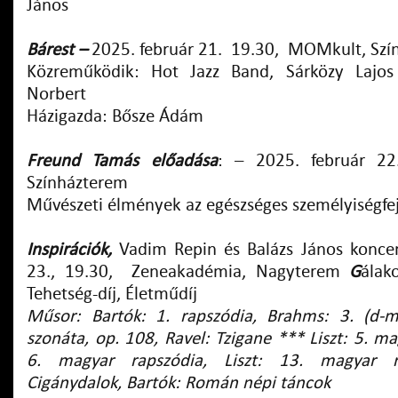
János
Bárest
–
2025. február 21. 19.30, MOMkult, Sz
Közreműködik: Hot Jazz Band, Sárközy Lajos
Norbert
Házigazda: Bősze Ádám
Freund Tamás előadása
:
–
2025. február 22
Színházterem
Művészeti élmények az egészséges személyiségfej
Inspirációk,
Vadim Repin és Balázs János konce
23., 19.30, Zeneakadémia, Nagyterem
G
álak
Tehetség-díj, Életműdíj
Műsor: Bartók: 1. rapszódia, Brahms: 3. (d-m
szonáta, op. 108, Ravel: Tzigane *** Liszt: 5. ma
6. magyar rapszódia, Liszt: 13. magyar ra
Cigánydalok, Bartók: Román népi táncok