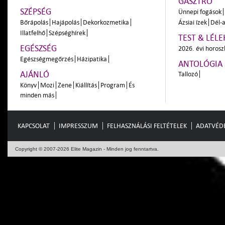
GASZTRÓ
SZÉPSÉG
Ünnepi fogások
Bőrápolás
Hajápolás
Dekorkozmetika
Ázsiai ízek
Dél-a
Illatfelhő
Szépséghírek
TEST & LÉLE
EGÉSZSÉG
2026. évi horos
Egészségmegőrzés
Házipatika
ANTOLÓGIA
AJÁNLÓ
Tallozó
Könyv
Mozi
Zene
Kiállítás
Program
És
minden más
KAPCSOLAT
IMPRESSZUM
FELHASZNÁLÁSI FELTÉTELEK
ADATVÉD
Copyright © 2007-2026 Elite Magazin - Minden jog fenntartva.