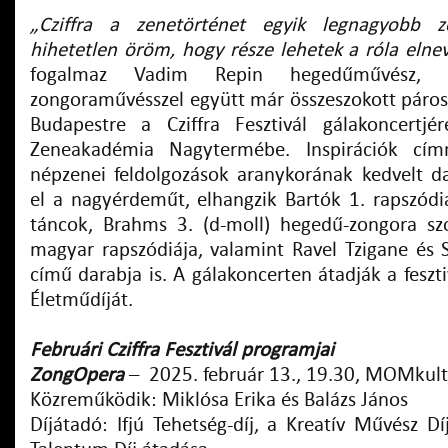
„Cziffra a zenetörténet egyik legnagyobb 
hihetetlen öröm, hogy része lehetek a róla elneve
fogalmaz Vadim Repin hegedűművész, 
zongoraművésszel együtt már összeszokott párost
Budapestre a Cziffra Fesztivál gálakoncertjé
Zeneakadémia Nagytermébe. Inspirációk cí
népzenei feldolgozások aranykorának kedvelt dar
el a nagyérdeműt, elhangzik Bartók 1. rapszód
táncok, Brahms 3. (d-moll) hegedű-zongora sz
magyar rapszódiája, valamint Ravel Tzigane és 
című darabja is. A gálakoncerten átadják a feszti
Életműdíját.
Februári Cziffra Fesztivál programjai
ZongOpera
–
2025. február 13., 19.30, MOMkul
Közreműködik: Miklósa Erika és Balázs János
Díjátadó: Ifjú Tehetség-díj, a Kreatív Művész Dí