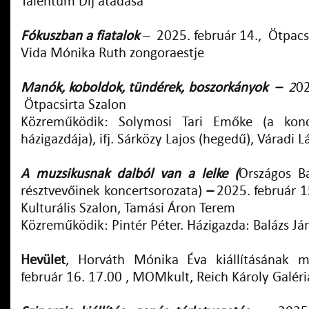
Talentum Díj átadása
Fókuszban a fiatalok
–
2025. február 14., Ötpacs
Vida Mónika Ruth zongoraestje
Manók, koboldok, tündérek, boszorkányok
–
2
02
Ötpacsirta Szalon
Közreműködik: Solymosi Tari Emőke (a konce
házigazdája), ifj. Sárközy Lajos (hegedű), Váradi L
A muzsikusnak dalból van a lelke (
Országos B
résztvevőinek koncertsorozata)
–
2025. február 1
Kulturális Szalon, Tamási Áron Terem
Közreműködik: Pintér Péter. Házigazda: Balázs Já
Hevület
, Horváth Mónika Éva kiállításának 
február 16. 17.00 , MOMkult, Reich Károly Galér