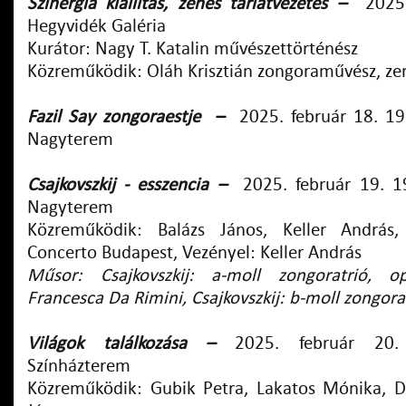
Szinergia kiállítás, zenés tárlatvezetés
–
2025
Hegyvidék Galéria
Kurátor: Nagy T. Katalin művészettörténész
Közreműködik: Oláh Krisztián zongoraművész, z
Fazil Say zongoraestje –
2025. február 18. 1
Nagyterem
Csajkovszkij - esszencia
–
2025. február 19. 1
Nagyterem
Közreműködik: Balázs János, Keller András,
Concerto Budapest, Vezényel: Keller András
Műsor: Csajkovszkij: a-moll zongoratrió, op
Francesca Da Rimini, Csajkovszkij: b-moll zongor
Világok találkozása
–
2025. február 20.
Színházterem
Közreműködik: Gubik Petra, Lakatos Mónika, D