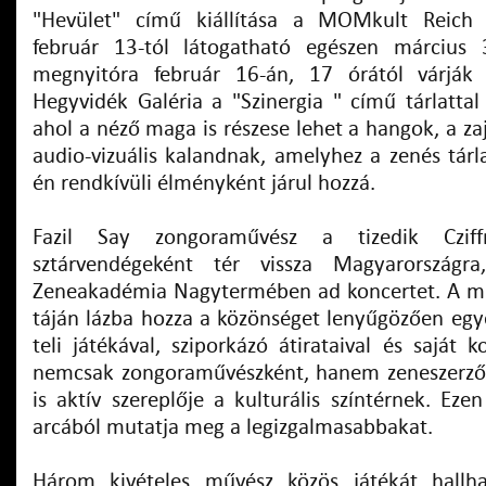
"Hevület" című kiállítása a MOMkult Reich 
február 13-tól látogatható egészen március 
megnyitóra február 16-án, 17 órától várják
Hegyvidék Galéria a "Szinergia " című tárlattal k
ahol a néző maga is részese lehet a hangok, a za
audio-vizuális kalandnak, amelyhez a zenés tárl
én rendkívüli élményként járul hozzá.
Fazil Say zongoraművész a tizedik Cziffr
sztárvendégeként tér vissza Magyarországr
Zeneakadémia Nagytermében ad koncertet. A mű
táján lázba hozza a közönséget lenyűgözően egy
teli játékával, sziporkázó átirataival és saját k
nemcsak zongoraművészként, hanem zeneszerzők
is aktív szereplője a kulturális színtérnek. Eze
arcából mutatja meg a legizgalmasabbakat.
Három kivételes művész közös játékát hallhat