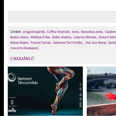
Cimkék:
programajánló,
Cziffra Fesztivál,
zene,
klasszikus zene,
Csajkovs
Balázs János,
Miklósa Erika,
Keller András,
Lakatos Mónika,
Dresch Mihá
Bősze Ádám,
Freund Tamás,
Solymosi Tari Emőke ,
Hot Jazz Band,
Sárkö
Concerto Budapest,
CIKKAJÁNLÓ