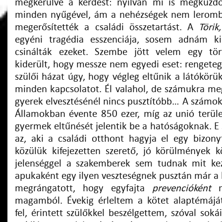
megkerülve a kérdést: nyilván mi is megküzdö
minden nyűgével, ám a nehézségek nem lerom
megerősítették a családi összetartást. A
Törik
egyéni tragédia esszenciája, sosem adnám ki
csinálták ezeket. Szembe jött velem egy tör
kiderült, hogy messze nem egyedi eset: rengeteg
szülői házat úgy, hogy végleg eltűnik a látókörü
minden kapcsolatot. Él valahol, de számukra me
gyerek elvesztésénél nincs pusztítóbb… A számok
Államokban évente 850 ezer, míg az unió terül
gyermek eltűnését jelentik be a hatóságoknak. E
az, aki a családi otthont hagyja el egy bizony
közülük kifejezetten szerető, jó körülmények k
jelenséggel a szakemberek sem tudnak mit kez
apukaként egy ilyen veszteségnek pusztán már a 
megrángatott, hogy egyfajta
prevencióként
me
magamból. Évekig érleltem a kötet alaptémájá
fel, érintett szülőkkel beszélgettem, szóval soká