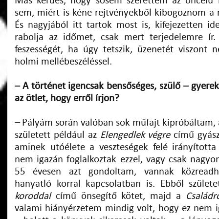
Más kérdés, hogy sosem szerettem az öncélú l
sem, miért is kéne rejtvényekből kibogoznom 
És nagyjából itt tartok most is, kifejezetten id
rabolja az időmet, csak mert terjedelemre ír
feszességét, ha úgy tetszik, üzenetét viszont
holmi mellébeszéléssel.
– A történet igencsak bensőséges, szülő – gyerek
az ötlet, hogy erről írjon?
–
Pályám során valóban sok műfajt kipróbáltam,
született például az
Elengedlek végre
című gyász
aminek utóélete a veszteségek felé irányított
nem igazán foglalkoztak ezzel, vagy csak nagyon
55 évesen azt gondoltam, vannak közreadh
hanyatló korral kapcsolatban is. Ebből szület
koroddal
című önsegítő kötet, majd a
Családr
valami hiányérzetem mindig volt, hogy ez nem 