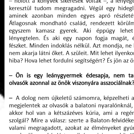
– holott a könyvek sikeresek voltak –, a lényeg
keresztül tudom megragadni. Végül egy hideglel
aminek azonban minden egyes apró részletét
Átlagosnak mondható család, rendezett körülmé
egyszem kamasz gyerek. Aki éppúgy lehet
lényegtelen. És aki egy napon fogja magát, é
fészket. Minden indoklás nélkül. Azt mondja, ne
nem akarja látni őket. A szüleit. Mit lehet ilyenko
hiba? Hova lehet fordulni segítségért? És jön az
– Ön is egy leánygyermek édesapja, nem tar
olvasók azonnal az önök viszonyára asszociálnak
–
A dolog nem újkeletű számomra, képzelheti a
megjelentek az olvasók a balatoni nyaralónknál,
akkor hol van a kétszázéves kúria, ami a reg
szolgál? Mire a válasz: szerte a Balaton-felvidék
valami megragadott, azokat az élményeket gy