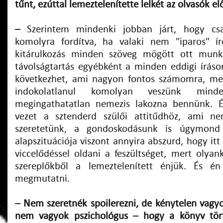
tűnt, ezúttal lemeztelenítette lelkét az olvasók el
–
Szerintem mindenki jobban járt, hogy c
komolyra fordítva, ha valaki nem "iparos" ír
kitárulkozás minden szöveg mögött ott munká
távolságtartás egyébként a minden eddigi íráso
következhet, ami nagyon fontos számomra, mer
indokolatlanul komolyan veszünk min
megingathatatlan nemezis lakozna bennünk. 
vezet a sztenderd szülői attitűdhöz, ami 
szeretetünk, a gondoskodásunk is úgymond
alapszituációja viszont annyira abszurd, hogy itt
viccelődéssel oldani a feszültséget, mert olyan
szereplőkből a lemeztelenített énjük. És é
megmutatni.
– Nem szeretnék spoilerezni, de kénytelen vagy
nem vagyok pszichológus – hogy a könyv tör