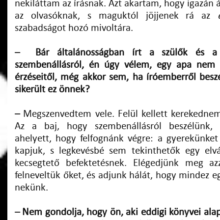
nekiláttam az írásnak. Azt akartam, hogy igazán á
az olvasóknak, s maguktól jöjjenek rá az
szabadságot hozó mivoltára.
– Bár általánosságban írt a szülők és a 
szembenállásról, én úgy vélem, egy apa nem t
érzéseitől, még akkor sem, ha íróemberről besz
sikerült ez önnek?
–
Megszenvedtem vele. Felül kellett kerekedne
Az a baj, hogy szembenállásról beszélünk, 
ahelyett, hogy felfognánk végre: a gyerekünk
kapjuk, s legkevésbé sem tekinthetők egy elv
kecsegtető befektetésnek. Elégedjünk meg azz
felneveltük őket, és adjunk hálát, hogy mindez 
nekünk.
– Nem gondolja, hogy ön, aki eddigi könyvei ala