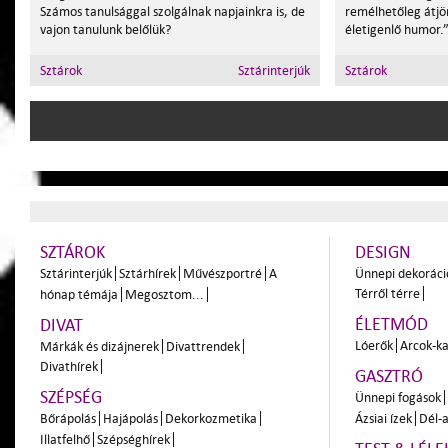
Számos tanulsággal szolgálnak napjainkra is, de
remélhetőleg átjö
vajon tanulunk belőlük?
életigenlő humor.
Sztárok
Sztárinterjúk
Sztárok
SZTÁROK
DESIGN
Sztárinterjúk
Sztárhírek
Művészportré
A
Ünnepi dekoráci
Térről térre
hónap témája
Megosztom...
ÉLETMÓD
DIVAT
Lóerők
Arcok-ka
Márkák és dizájnerek
Divattrendek
Divathírek
GASZTRÓ
SZÉPSÉG
Ünnepi fogások
Bőrápolás
Hajápolás
Dekorkozmetika
Ázsiai ízek
Dél-a
Illatfelhő
Szépséghírek