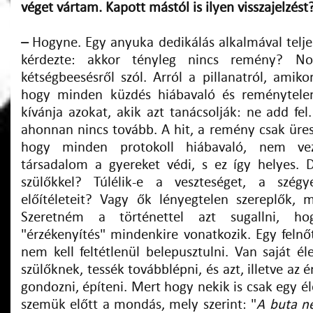
véget vártam. Kapott mástól is ilyen visszajelzést
–
Hogyne. Egy anyuka dedikálás alkalmával telje
kérdezte: akkor tényleg nincs remény? N
kétségbeesésről szól. Arról a pillanatról, amiko
hogy minden küzdés hiábavaló és reménytele
kívánja azokat, akik azt tanácsolják: ne add fe
ahonnan nincs tovább. A hit, a remény csak üres
hogy minden protokoll hiábavaló, nem ve
társadalom a gyereket védi, s ez így helyes. 
szülőkkel? Túlélik-e a veszteséget, a szég
előítéleteit? Vagy ők lényegtelen szereplők,
Szeretném a történettel azt sugallni, ho
"érzékenyítés" mindenkire vonatkozik. Egy felnő
nem kell feltétlenül belepusztulni. Van saját é
szülőknek, tessék továbblépni, és azt, illetve az 
gondozni, építeni. Mert hogy nekik is csak egy él
szemük előtt a mondás, mely szerint: "
A buta n