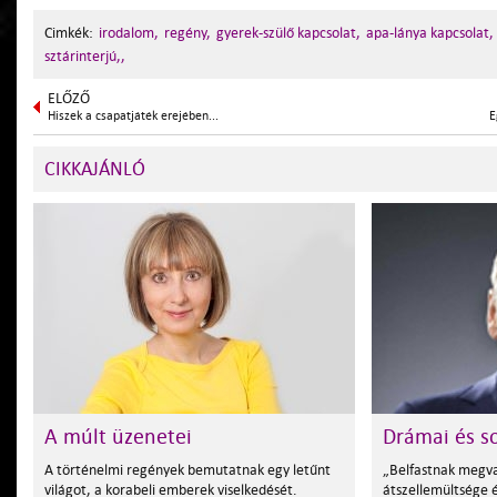
Cimkék:
irodalom,
regény,
gyerek-szülő kapcsolat,
apa-lánya kapcsolat,
sztárinterjú,,
ELŐZŐ
Hiszek a csapatjáték erejében...
E
CIKKAJÁNLÓ
A múlt üzenetei
Drámai és s
A történelmi regények bemutatnak egy letűnt
„Belfastnak megv
világot, a korabeli emberek viselkedését.
átszellemültsége 