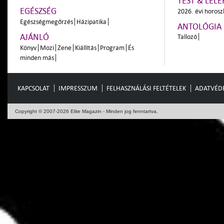
TEST & LÉLE
EGÉSZSÉG
2026. évi horos
Egészségmegőrzés
Házipatika
ANTOLÓGIA
AJÁNLÓ
Tallozó
Könyv
Mozi
Zene
Kiállítás
Program
És
minden más
KAPCSOLAT
IMPRESSZUM
FELHASZNÁLÁSI FELTÉTELEK
ADATVÉD
Copyright © 2007-2026 Elite Magazin - Minden jog fenntartva.