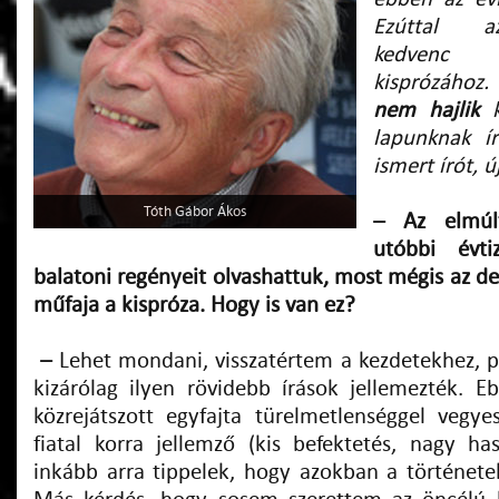
Ezúttal az
kedvenc
kisprózához
nem hajlik
k
lapunknak ír
ismert írót, ú
Tóth Gábor Ákos
– Az elmúl
utóbbi évti
balatoni regényeit olvashattuk, most mégis az de
műfaja a kispróza. Hogy is van ez?
–
Lehet mondani, visszatértem a kezdetekhez, p
kizárólag ilyen rövidebb írások jellemezték. E
közrejátszott egyfajta türelmetlenséggel vegye
fiatal korra jellemző (kis befektetés, nagy h
inkább arra tippelek, hogy azokban a történet