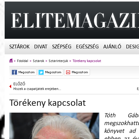
SZTÁROK
DIVAT
SZÉPSÉG
EGÉSZSÉG
AJÁNLÓ
DESI
Főoldal
Sztárok
Sztárinterjúk
Törékeny kapcsolat
ELŐZŐ
Hiszek a csapatjáték erejében...
E
Törékeny kapcsolat
Tóth Gáb
megszokhatt
könyvet ad 
ebben az év