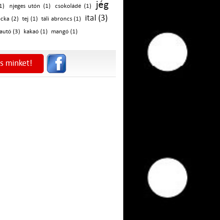
jég
1)
njeges utón (1)
csokoládé (1)
ital (3)
ocka (2)
tej (1)
táli abroncs (1)
autó (3)
kakaó (1)
mangó (1)
s minket!