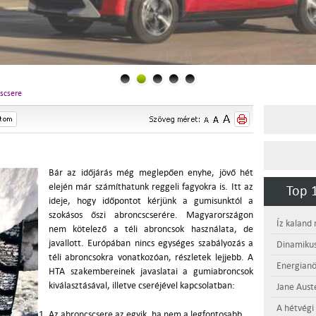
scsere
Bár az időjárás még meglepően enyhe, jövő hét
elején már számíthatunk reggeli fagyokra is. Itt az
Top 1
ideje, hogy időpontot kérjünk a gumisunktól a
szokásos őszi abroncscserére. Magyarországon
Íz kaland
nem kötelező a téli abroncsok használata, de
javallott. Európában nincs egységes szabályozás a
Dinamikus
téli abroncsokra vonatkozóan, részletek lejjebb. A
Energianö
HTA szakembereinek javaslatai a gumiabroncsok
kiválasztásával, illetve cseréjével kapcsolatban:
Jane Aust
A hétvégi
Az abroncscsere az egyik, ha nem a legfontosabb