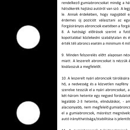
rendelkező gumiabroncsokat mindig a hátsó
hátsókerék hajtású autóról van szó. A le
le. Annak érdekében, hogy nagyjából eg
érdemes új pozíciót választani az egy
Forgásirányos abroncsok esetében a forgási
8. A hatósági előírások szerint a futó
kopottabbal közlekedni szabálytalan és é
érték téli abroncs esetén a minimum 4 mill
9. Minden felszerelés előtt alaposan néz
miatt. A leszerelt abroncsokat is nézzük á
kiválasszuk a megfelelőt.
10. A leszerelt nyári abroncsok tárolására
hő, a nedvesség és a közvetlen napfény
szerelve tesszük el a nyári abroncsokat, a
két-három hetente egy negyed fordulatot
legalább 2-3 hetente, elinduláskor, - a
alacsonyabb, nem megfelelő gumiabroncs
el a gumiabroncsok, másrészt megnöveks
autó irányíthatósága/stabilitása is jelentő