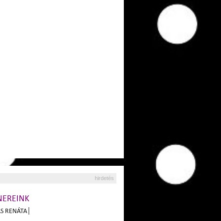
hirdetés
NEREINK
S RENÁTA