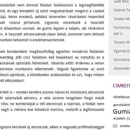
Judit Rita
ínálatból nem könnyű feladat kiválasztani a legmegfelelőbb
Gabriel Ta
rhető, és egy komplett új szett megvásárlását megérzi a családi
jú, kétes eredetű, például ismeretlen távol-keleti importból
Szepes Má
sak rosszul járhatunk. Ugyanez vonatkozik a használt
Hamarosan 
jó állapotban vannak, de gumis legyen a talpán, aki ránézésre
per is
. A használt abroncsoknak olyan belső, szemmel nem látható
veszélyes helyzetet is eredményezhetnek.
Tavaszi M
Egymás ka
ek kerekenként megközelítőleg egyetlen tenyérnyi felületen
ávetőleg 200 cm2 felületen kell kialakítani az irányítás és a
Konnektor
tásának optimális feltételeit. Vásárlás előtt érdemes a neten
Alexander
-szervizes munkatárs véleményét. Vegyük figyelembe az autó
kozó ajánlását, a közlekedési szokásainkat és azt, hogy milyen
éli időszakban!
CIMKEF
yáriból is – minden kerékre azonos típusú és mintázatú abroncsot
tölteléksz
ült valamelyik abroncs, a vele azonos tengelyen forgó másik
 tilos: ne kombináljuk a téli abroncsot a nyárival, a fizikát nem
gondo
l segít a néhány éve kötelező matrica, melyről a legfontosabb
Gumia
érzelem (1
(2)
értele
ngelyre kerülnek új abroncsok, akkor a nagyobb profilmélységgel