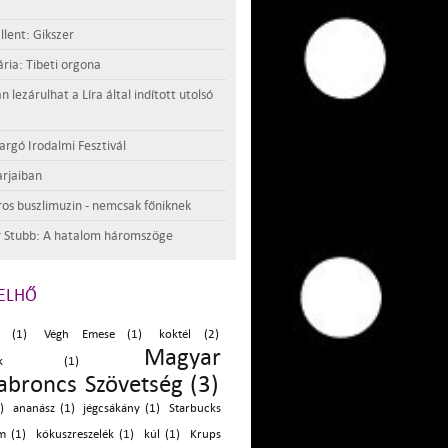
llent: Gikszer
ria: Tibeti orgona
lezárulhat a Líra által indított utolsó
argó Irodalmi Fesztivál
rjaiban
os buszlimuzin - nemcsak főniknek
 Stubb: A hatalom háromszöge
ELHŐ
ó (1)
Végh Emese (1)
koktél (2)
Magyar
latok (1)
broncs Szövetség (3)
)
ananász (1)
jégcsákány (1)
Starbucks
m (1)
kókuszreszelék (1)
kúl (1)
Krups