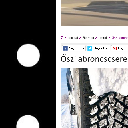
Főoldal
Életmód
Lóerők
Őszi abronc
Őszi abroncscsere