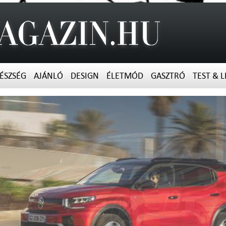
ÉSZSÉG
AJÁNLÓ
DESIGN
ÉLETMÓD
GASZTRÓ
TEST & L