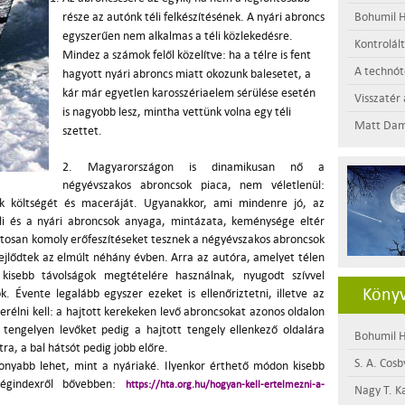
része az autónk téli felkészítésének. A nyári abroncs
Bohumil H
egyszerűen nem alkalmas a téli közlekedésre.
Kontrolál
Mindez a számok felől közelítve: ha a télre is fent
A technótó
hagyott nyári abroncs miatt okozunk balesetet, a
kár már egyetlen karosszériaelem sérülése esetén
Visszatér 
is nagyobb lesz, mintha vettünk volna egy téli
Matt Dam
szettet.
2.
Magyarországon is dinamikusan nő a
négyévszakos abroncsok piaca, nem véletlenül:
ék költségét és maceráját. Ugyanakkor, ami mindenre jó, az
li és a nyári abroncsok anyaga, mintázata, keménysége eltér
tosan komoly erőfeszítéseket tesznek a négyévszakos abroncsok
fejlődtek az elmúlt néhány évben. Arra az autóra, amelyet télen
 kisebb távolságok megtételére használnak, nyugodt szívvel
Könyv
. Évente legalább egyszer ezeket is ellenőriztetni, illetve az
rélni kell: a hajtott kerekeken levő abroncsokat azonos oldalon
tengelyen levőket pedig a hajtott tengely ellenkező oldalára
Bohumil H
tra, a bal hátsót pedig jobb előre.
S. A. Cosb
sonyabb lehet, mint a nyáriaké. Ilyenkor érthető módon kisebb
sségindexről bővebben:
https://hta.org.hu/hogyan-kell-ertelmezni-a-
Nagy T. K