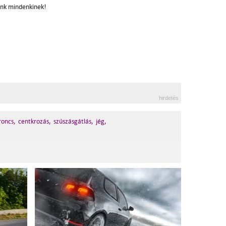
unk mindenkinek!
hirdetés
roncs,
centkrozás,
szúszásgátlás,
jég,