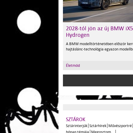
2028-tól jön az új BMW iX5
Hydrogen
A BMW modelltörténetében először kerü
hajtáslánc-technológia egyazon modellb
Életmód
SZTÁROK
Sztárinterjúk
Sztárhírek
Művészportré
hónap témája
Megosztom...