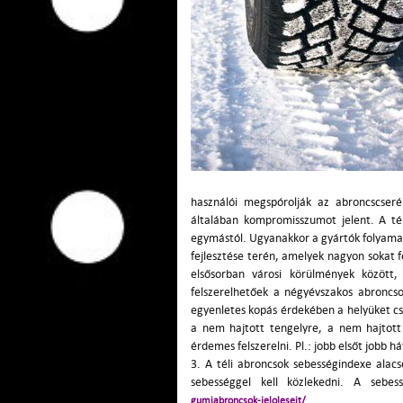
használói megspórolják az abroncscser
általában kompromisszumot jelent. A té
egymástól. Ugyanakkor a gyártók folyama
fejlesztése terén, amelyek nagyon sokat 
elsősorban városi körülmények között,
felszerelhetőek a négyévszakos abroncsok
egyenletes kopás érdekében a helyüket cse
a nem hajtott tengelyre, a nem hajtott 
érdemes felszerelni. Pl.: jobb elsőt jobb há
3. A téli abroncsok sebességindexe alac
sebességgel kell közlekedni. A sebe
gumiabroncsok-jeloleseit/