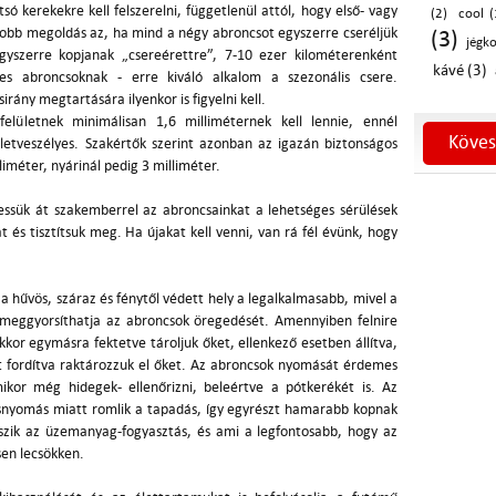
 kerekekre kell felszerelni, függetlenül attól, hogy első- vagy
(2)
cool (
gjobb megoldás az, ha mind a négy abroncsot egyszerre cseréljük
(3)
jégk
yszerre kopjanak „csereérettre”, 7-10 ezer kilométerenként
kávé (3)
es abroncsoknak - erre kiváló alkalom a szezonális csere.
rány megtartására ilyenkor is figyelni kell.
felületnek minimálisan 1,6 milliméternek kell lennie, ennél
Köves
letveszélyes. Szakértők szerint azonban az igazán biztonságos
iméter, nyárinál pedig 3 milliméter.
essük át szakemberrel az abroncsainkat a lehetséges sérülések
t és tisztítsuk meg. Ha újakat kell venni, van rá fél évünk, hogy
 a hűvös, száraz és fénytől védett hely a legalkalmasabb, mivel a
 meggyorsíthatja az abroncsok öregedését. Amennyiben felnire
kkor egymásra fektetve tároljuk őket, ellenkező esetben állítva,
 fordítva raktározzuk el őket. Az abroncsok nyomását érdemes
mikor még hidegek- ellenőrizni, beleértve a pótkerékét is. Az
nyomás miatt romlik a tapadás, így egyrészt hamarabb kopnak
zik az üzemanyag-fogyasztás, és ami a legfontosabb, hogy az
sen lecsökken.