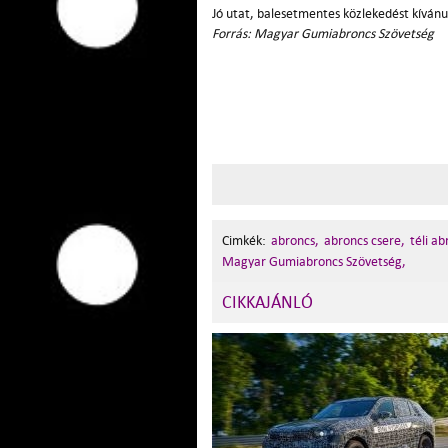
Jó utat, balesetmentes közlekedést kíván
Forrás: Magyar Gumiabroncs Szövetség
Cimkék:
abroncs,
abroncs csere,
téli ab
Magyar Gumiabroncs Szövetség,
CIKKAJÁNLÓ