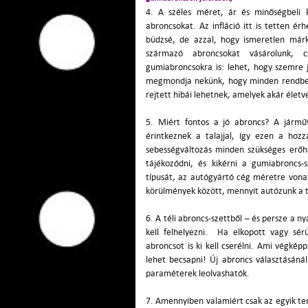
4. A széles méret, ár és minőségbeli k
abroncsokat. Az infláció itt is tetten é
büdzsé, de azzal, hogy ismeretlen márká
származó abroncsokat vásárolunk, c
gumiabroncsokra is: lehet, hogy szemre 
megmondja nekünk, hogy minden rendben
rejtett hibái lehetnek, amelyek akár élet
5. Miért fontos a jó abroncs? A járműv
érintkeznek a talajjal, így ezen a hozz
sebességváltozás minden szükséges erőha
tájékozódni, és kikérni a gumiabroncs
típusát, az autógyártó cég méretre vonat
körülmények között, mennyit autózunk a t
6. A téli abroncs-szettből – és persze a n
kell felhelyezni. Ha elkopott vagy sér
abroncsot is ki kell cserélni. Ami végképp
lehet becsapni! Új abroncs választásáná
paraméterek leolvashatók.
7. Amennyiben valamiért csak az egyik te