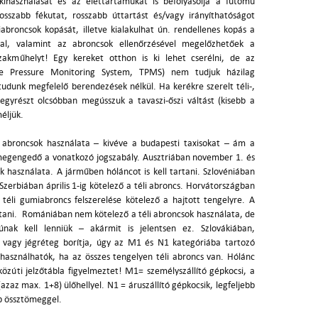
ihasználását és az élettartamukat is befolyásolja a futómű
osszabb fékutat, rosszabb úttartást és/vagy irányíthatóságot
broncsok kopását, illetve kialakulhat ún. rendellenes kopás a
ssal, valamint az abroncsok ellenőrzésével megelőzhetőek a
akműhelyt! Egy kereket otthon is ki lehet cserélni, de az
ire Pressure Monitoring System, TPMS) nem tudjuk házilag
tudunk megfelelő berendezések nélkül. Ha kerékre szerelt téli-,
r egyrészt olcsóbban megússzuk a tavaszi-őszi váltást (kisebb a
méljük.
abroncsok használata – kivéve a budapesti taxisokat – ám a
egengedő a vonatkozó jogszabály. Ausztriában november 1. és
ok használata. A járműben hóláncot is kell tartani. Szlovéniában
Szerbiában április 1-ig kötelező a téli abroncs. Horvátországban
téli gumiabroncs felszerelése kötelező a hajtott tengelyre. A
artani. Romániában nem kötelező a téli abroncsok használata, de
nak kell lenniük – akármit is jelentsen ez. Szlovákiában,
 vagy jégréteg borítja, úgy az M1 és N1 kategóriába tartozó
használhatók, ha az összes tengelyen téli abroncs van. Hólánc
közúti jelzőtábla figyelmeztet! M1= személyszállító gépkocsi, a
azaz max. 1+8) ülőhellyel. N1 = áruszállító gépkocsik, legfeljebb
b össztömeggel.