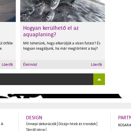
Hogyan kerülhető el az
aquaplaning?
l ötféle
Mit tehetünk, hogy elkerüljük a vízen futást? És
e.
hogyan reagáljunk, ha már megtörtént a baj?
Lóerők
Életmód
Lóerők
DESIGN
PART
A
Ünnepi dekorációk
Dizájn hírek és trendek
KOSARA
Térről térre