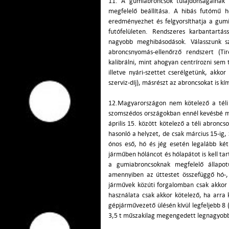
11. A gumiabroncsok tulajdonságainak k
megfelelő beállítása. A hibás futómű h
eredményezhet és felgyorsíthatja a gumia
futófelületen. Rendszeres karbantartá
nagyobb meghibásodások. Válasszunk sz
abroncsnyomás-ellenőrző rendszert (T
kalibrálni, mint ahogyan centrírozni sem 
illetve nyári-szettet cserélgetünk, akko
szerviz-díj), másrészt az abroncsokat is kí
12.Magyarországon nem kötelező a téli 
szomszédos országokban ennél kevésbé m
április 15. között kötelező a téli abroncs
hasonló a helyzet, de csak március 15-ig, 
ónos eső, hó és jég esetén legalább két 
járműben hóláncot és hólapátot is kell t
a gumiabroncsoknak megfelelő állapotú
amennyiben az úttestet összefüggő hó-,
járművek közúti forgalomban csak akkor 
használata csak akkor kötelező, ha arra 
gépjárművezető ülésén kívül legfeljebb 8 (
3,5 t műszakilag megengedett legnagyob