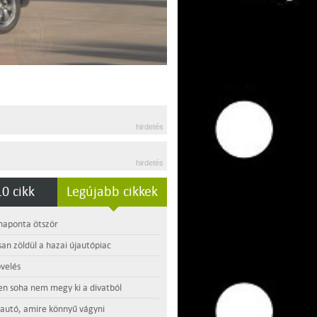
hirdetés
hirdetés
0 cikk
Legújabb cikkek
 naponta ötször
an zöldül a hazai újautópiac
velés
en soha nem megy ki a divatból
 autó, amire könnyű vágyni