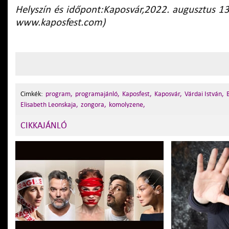
Helyszín és időpont:Kaposvár,2022. augusztus 13
www.kaposfest.com)
Cimkék:
program,
programajánló,
Kaposfest,
Kaposvár,
Várdai István,
Elisabeth Leonskaja,
zongora,
komolyzene,
CIKKAJÁNLÓ