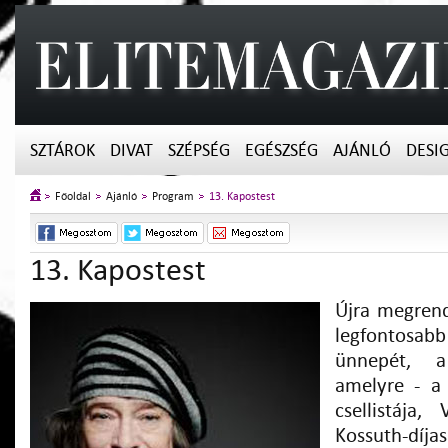
SZTÁROK
DIVAT
SZÉPSÉG
EGÉSZSÉG
AJÁNLÓ
DESI
Főoldal
Ajánló
Program
13. Kapostest
13. Kapostest
Újra megrend
legfontos
ünnepét, a
amelyre - a 
csellistája,
Kossuth-dí