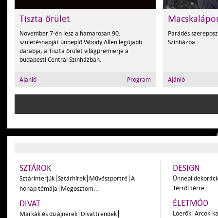
Tiszta őrület
Macskalápo
November 7-én lesz a hamarosan 90.
Parádés szereposzt
születésnapját ünneplő Woody Allen legújabb
Színházba.
darabja, a Tiszta őrület világpremierje a
budapesti Centrál Színházban.
Ajánló
Program
Ajánló
SZTÁROK
DESIGN
Sztárinterjúk
Sztárhírek
Művészportré
A
Ünnepi dekoráci
Térről térre
hónap témája
Megosztom...
ÉLETMÓD
DIVAT
Lóerők
Arcok-ka
Márkák és dizájnerek
Divattrendek