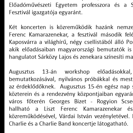
Előadóművészeti Egyetem professzora és a S
Fesztivál igazgatója egyaránt.
Két koncerten is közreműködik hazánk nemzet
Ferenc Kamarazenekar, a fesztivál második fel
Kaposvárra a világhírű, négy csellistából álló Po
akik előadásaiban magyarországi bemutatók is 
hangulatot Sárközy Lajos és zenekara színesíti ma
Augusztus 13-án workshop előadásokkal
bemutatkozásával, nyilvános próbákkal és mest
az érdeklődőknek. Augusztus 15-én egész nap 
közterein és a rendezvény központjaiban egyarán
város főterén Georges Bizet - Rogyion Scsed
hallható a Liszt Ferenc Kamarazenekar é
közreműködésével, Várdai István vezényletével.
Charlie és a Charlie Band koncertje látogatható.