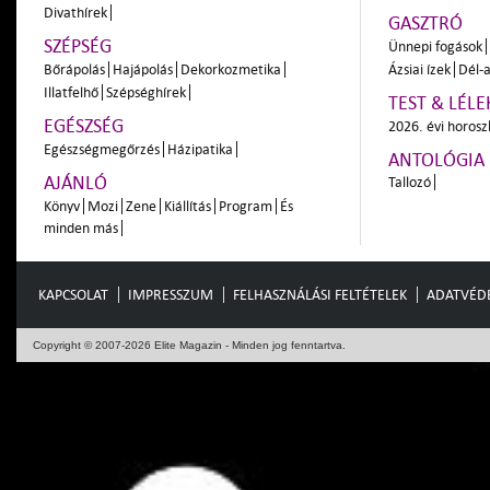
Divathírek
GASZTRÓ
SZÉPSÉG
Ünnepi fogások
Bőrápolás
Hajápolás
Dekorkozmetika
Ázsiai ízek
Dél-a
Illatfelhő
Szépséghírek
TEST & LÉLE
EGÉSZSÉG
2026. évi horos
Egészségmegőrzés
Házipatika
ANTOLÓGIA
AJÁNLÓ
Tallozó
Könyv
Mozi
Zene
Kiállítás
Program
És
minden más
KAPCSOLAT
IMPRESSZUM
FELHASZNÁLÁSI FELTÉTELEK
ADATVÉD
Copyright © 2007-2026 Elite Magazin - Minden jog fenntartva.