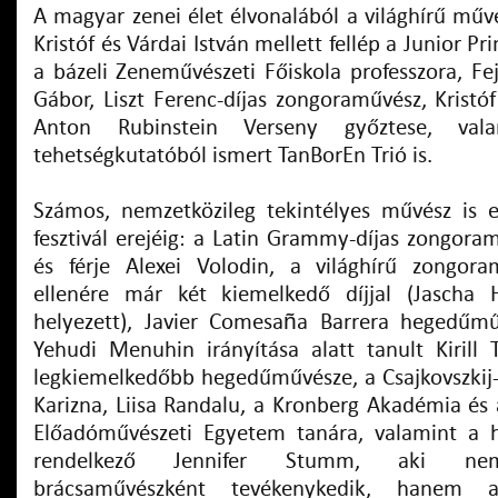
A magyar zenei élet élvonalából a világhírű művé
Kristóf és Várdai István mellett fellép a Junior Pr
a bázeli Zeneművészeti Főiskola professzora, Fej
Gábor, Liszt Ferenc-díjas zongoraművész, Kristó
Anton Rubinstein Verseny győztese, val
tehetségkutatóból ismert TanBorEn Trió is.
Számos, nemzetközileg tekintélyes művész is 
fesztivál erejéig: a Latin Grammy-díjas zongora
és férje Alexei Volodin, a világhírű zongora
ellenére már két kiemelkedő díjjal (Jascha H
helyezett), Javier Comesaña Barrera hegedűműv
Yehudi Menuhin irányítása alatt tanult Kirill T
legkiemelkedőbb hegedűművésze, a Csajkovszkij-
Karizna, Liisa Randalu, a Kronberg Akadémia és 
Előadóművészeti Egyetem tanára, valamint a h
rendelkező Jennifer Stumm, aki nem
brácsaművészként tevékenykedik, hanem