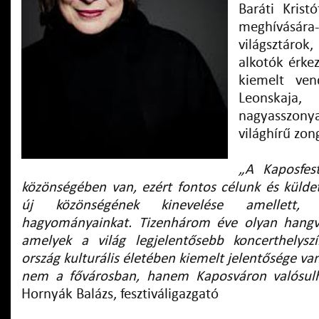
Baráti Krist
meghívására-
világsztárok
alkotók érkez
kiemelt ven
Leonska
nagyasszon
világhírű zo
„A Kaposfes
közönségében van, ezért fontos célunk és küld
új közönségének kinevelése amellett
hagyományainkat. Tizenhárom éve olyan hangve
amelyek a világ legjelentősebb koncerthelysz
ország kulturális életében kiemelt jelentősége v
nem a fővárosban, hanem Kaposváron valósu
Hornyák Balázs, fesztiváligazgató