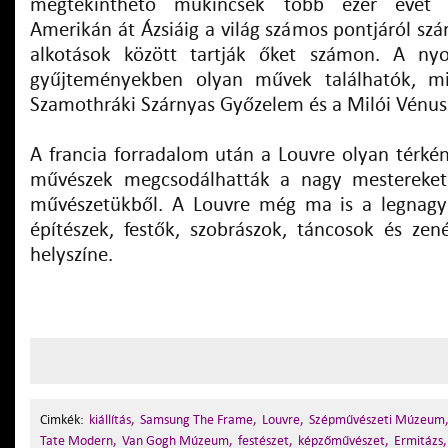
megtekinthető műkincsek több ezer évet fe
Amerikán át Ázsiáig a világ számos pontjáról sz
alkotások között tartják őket számon. A nyol
gyűjteményekben olyan művek találhatók, m
Szamothráki Szárnyas Győzelem és a Milói Vénus
A francia forradalom után a Louvre olyan térkén
művészek megcsodálhatták a nagy mestereket 
művészetükből. A Louvre még ma is a legnagyo
építészek, festők, szobrászok, táncosok és zené
helyszíne.
Cimkék:
kiállítás,
Samsung The Frame,
Louvre,
Szépművészeti Múzeum
Tate Modern,
Van Gogh Múzeum,
festészet,
képzőművészet,
Ermitázs,