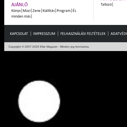
AJÁNLÓ
Tallozó
Könyv
Mozi
Zene
Kiállítás
Program
És
minden más
KAPCSOLAT
IMPRESSZUM
FELHASZNÁLÁSI FELTÉTELEK
ADATVÉD
Copyright © 2007-2026 Elite Magazin - Minden jog fenntartva.