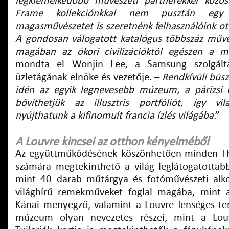
legkiemelkedőbb művészeti partnerekkel közös
Frame kollekciónkkal nem pusztán egy 
magasművészetet is szeretnénk felhasználóink o
A gondosan válogatott katalógus többszáz művé
magában az ókori civilizációktól egészen a 
mondta el Wonjin Lee, a Samsung szolgáltat
üzletágának elnöke és vezetője. –
Rendkívüli büsz
idén az egyik legnevesebb múzeum, a párizsi 
bővíthetjük az illusztris portfóliót, így vil
nyújthatunk a kifinomult francia ízlés világába
.”
A Louvre kincsei az otthon kényelméből
Az együttműködésének köszönhetően minden Th
számára megtekinthető a világ leglátogatott
mint 40 darab műtárgya és fotóművészeti alko
világhírű remekműveket foglal magába, mint
Kánai menyegző, valamint a Louvre fenséges ter
múzeum olyan nevezetes részei, mint a Lou