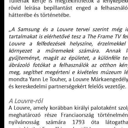
Tuileriák kertje is megtekinthetők a fénykép
rövid leírása bepillantást enged a felhaszná
hátterébe és történetébe.
„
A Samsung és a Louvre tervei szerint még id
tartalmakat is elérhetővé tesz a The Frame TV fe
Louvre a felfedezések helyszíne, érzelmekkel 
környezet a műremekek számára. Annak l
gyűjteményt, magát az épületet, a különféle te
ábrázoló fotókat a felhasználók az otthon kén
meg, segíthet megérteni e kivételes múzeum lé
mondta Yann Le Touher, a Louvre Márkaengedélyez
és kereskedelmi partnerségekért felelős vezetője.
A Louvre-ról
A Louvre, amely korábban királyi palotaként szol
meghatározó része Franciaország történelmé
nyilvánosság számára 1793 óta látogath