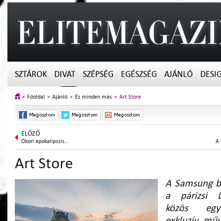
SZTÁROK
DIVAT
SZÉPSÉG
EGÉSZSÉG
AJÁNLÓ
DESI
Főoldal
Ajánló
És minden más
Art Store
ELŐZŐ
Ókori apokalipszis...
A 
Art Store
A Samsung be
a párizsi 
közös egy
exkluzív műv