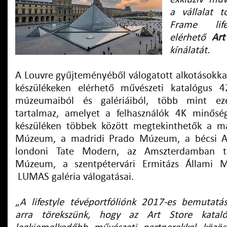
a vállalat 
Frame life
elérhető
Art
kínálatát.
A Louvre gyűjteményéből válogatott alkotásokka
készülékeken elérhető művészeti katalógus 
múzeumaiból és galériáiból, több mint eze
tartalmaz, amelyet a felhasználók 4K minősé
készüléken többek között megtekinthetők a m
Múzeum, a madridi Prado Múzeum, a bécsi A
londoni Tate Modern, az Amszterdamban t
Múzeum, a szentpétervári Ermitázs Állami 
LUMAS galéria válogatásai.
„
A lifestyle tévéportfóliónk 2017-es bemutat
arra törekszünk, hogy az Art Store katal