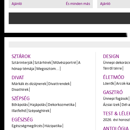
Ajánló
És minden más
Ajánló
SZTÁROK
DESIGN
Sztárinterjúk
Sztárhírek
Művészportré
A
Ünnepi dekoráci
Térről térre
hónap témája
Megosztom...
ÉLETMÓD
DIVAT
Lóerők
Arcok-ka
Márkák és dizájnerek
Divattrendek
Divathírek
GASZTRÓ
SZÉPSÉG
Ünnepi fogások
Bőrápolás
Hajápolás
Dekorkozmetika
Ázsiai ízek
Dél-a
Illatfelhő
Szépséghírek
TEST & LÉLE
EGÉSZSÉG
2026. évi horos
Egészségmegőrzés
Házipatika
ANTOLÓGIA