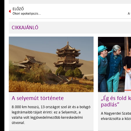
ELŐZŐ
Ókori apokalipszis...
A 
CIKKAJÁNLÓ
A selyemút története
„Ég és fold k
padlás”
8.000 km hosszú, 13 országot szel át és a bolygó
legdrámaibb tájait érinti: ez a Selyemút, a
A Nagyerdei Szaba
valaha volt legjövedelmezőbb kereskedelmi
elvarázsolta a kö
útvonal.