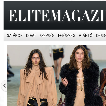
SZTÁROK
DIVAT
SZÉPSÉG
EGÉSZSÉG
AJÁNLÓ
DESI