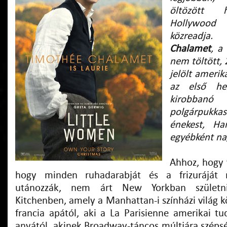
öltözött h
Hollywoo
közreadja.
Chalamet
, a
nem töltött, 
jelölt amerika
az első he
kirobb
polgárpukka
énekest, Har
egyébként na
Ahhoz, hogy v
hogy minden ruhadarabját és a frizuráját 
utánozzák, nem árt New Yorkban születni
Kitchenben, amely a Manhattan-i színházi világ k
francia apától, aki a La Parisienne amerikai tu
anyától, akinek Broadway-táncos múltjára széps