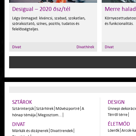
Desigual – 2020 ősz/tél
Merre halad
Légy önmagad: kíváncsi, szabad, szokatlan,
Környezettudatos
szórakoztató, színes, pozitív, tudatos és
és funkcionalitás.
felelősségteljes.
Divat
Divathírek
Divat
SZTÁROK
DESIGN
Sztárinterjúk
Sztárhírek
Művészportré
A
Ünnepi dekoráci
Térről térre
hónap témája
Megosztom...
ÉLETMÓD
DIVAT
Lóerők
Arcok-ka
Márkák és dizájnerek
Divattrendek