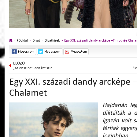
Főoldal
Divat
Divathírek
Egy XXI. századi dandy arcképe –Timothée Chal
ELŐZŐ
„Az év színe” idén két szín...
Ék
Egy XXI. századi dandy arcképe
Chalamet
Hajdanán leg
diktálták a 
igazán volt s
férfiak egyen
legjobban