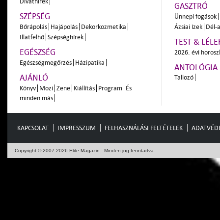
Divathírek
GASZTRÓ
SZÉPSÉG
Ünnepi fogások
Bőrápolás
Hajápolás
Dekorkozmetika
Ázsiai ízek
Dél-a
Illatfelhő
Szépséghírek
TEST & LÉLE
EGÉSZSÉG
2026. évi horos
Egészségmegőrzés
Házipatika
ANTOLÓGIA
AJÁNLÓ
Tallozó
Könyv
Mozi
Zene
Kiállítás
Program
És
minden más
KAPCSOLAT
IMPRESSZUM
FELHASZNÁLÁSI FELTÉTELEK
ADATVÉD
Copyright © 2007-2026 Elite Magazin - Minden jog fenntartva.