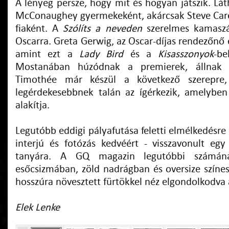
A lényeg persze, hogy mit és hogyan játszik. L
McConaughey gyermekeként, akárcsak Steve Car
fiaként. A
Szólíts a neveden
szerelmes kamaszá
Oscarra. Greta Gerwig, az Oscar-díjas rendezőnő
amint ezt a
Lady Bird
és a
Kisasszonyok
-be
Mostanában húzódnak a premierek, állnak 
Timothée már készül a következő szerepre
legérdekesebbnek talán az ígérkezik, amelyben
alakítja.
Legutóbb eddigi pályafutása feletti elmélkedésr
interjú és fotózás kedvéért - visszavonult eg
tanyára. A GQ magazin legutóbbi számána
esőcsizmában, zöld nadrágban és oversize színe
hosszúra növesztett fürtökkel néz elgondolkodva
Elek Lenke