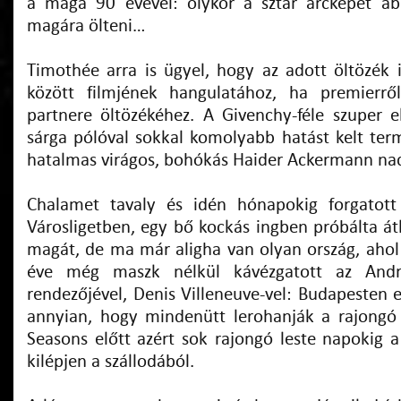
a maga 90 évével: olykor a sztár arcképét áb
magára ölteni…
Timothée arra is ügyel, hogy az adott öltözék i
között filmjének hangulatához, ha premierrő
partnere öltözékéhez. A Givenchy-féle szuper e
sárga pólóval sokkal komolyabb hatást kelt ter
hatalmas virágos, bohókás Haider Ackermann nad
Chalamet tavaly és idén hónapokig forgatot
Városligetben, egy bő kockás ingben próbálta át
magát, de ma már aligha van olyan ország, ahol 
éve még maszk nélkül kávézgatott az And
rendezőjével, Denis Villeneuve-vel: Budapesten 
annyian, hogy mindenütt lerohanják a rajongó
Seasons előtt azért sok rajongó leste napokig a
kilépjen a szállodából.