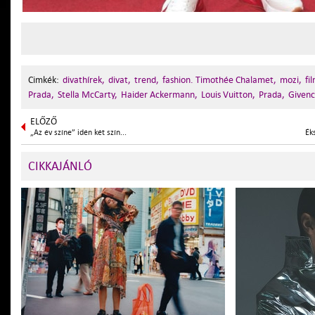
Cimkék:
divathírek,
divat,
trend,
fashion. Timothée Chalamet,
mozi,
fi
Prada,
Stella McCarty,
Haider Ackermann,
Louis Vuitton,
Prada,
Givenc
ELŐZŐ
„Az év színe” idén két szín...
Ék
CIKKAJÁNLÓ