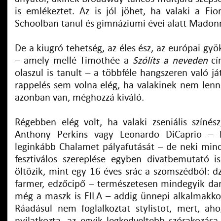
is emlékeztet. Az is jól jöhet, ha valaki a Fio
Schoolban tanul és gimnáziumi évei alatt Madonn
De a kiugró tehetség, az éles ész, az európai gyö
– amely mellé Timothée a
Szólíts a neveden
cí
olaszul is tanult – a többféle hangszeren való já
rappelés sem volna elég, ha valakinek nem lenne
azonban van, méghozzá kiváló.
Régebben elég volt, ha valaki zseniális színé
Anthony Perkins vagy Leonardo DiCaprio – h
leginkább Chalamet pályafutását – de neki min
fesztiválos szereplése egyben divatbemutató i
öltözik, mint egy 16 éves srác a szomszédból: dz
farmer, edzőcipő – természetesen mindegyik dar
még a maszk is FILA – addig ünnepi alkalmakk
Ráadásul nem foglalkoztat stylistot, mert, ah