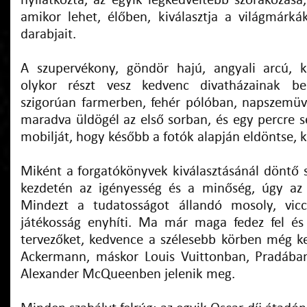
nyilatkozta, az egyik legkedveltebb szórakozása
amikor lehet, élőben, kiválasztja a világmár
darabjait.
A szupervékony, göndör hajú, angyali arcú, k
olykor részt vesz kedvenc divatházainak be
szigorúan farmerben, fehér pólóban, napszemü
maradva üldögél az első sorban, és egy percre se
mobilját, hogy később a fotók alapján eldöntse, k
Miként a forgatókönyvek kiválasztásánál döntő 
kezdetén az igényesség és a minőség, úgy az 
Mindezt a tudatosságot állandó mosoly, vicce
játékosság enyhíti. Ma már maga fedez fel és r
tervezőket, kedvence a szélesebb körben még k
Ackermann, máskor Louis Vuittonban, Pradába
Alexander McQueenben jelenik meg.