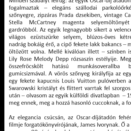
Minden szabályt felrúg: az egyik Oscar-díj átadón
fogalmaztak – elegáns szállodai parkolóőrk
szőnyegre, zipzáras Prada dzsekiben, vintage Ca
Stella McCartney magenta selyemöltönyét
gardróbból. Az egyik legnagyobb sikert a velence
világos ezüstszürke selyem, blúzos-öves kétr
nadrág bokáig érő, a cipő fekete lakk bakancs –
öltözött volna. Mellé kiválóan illett – színben i
Lily Rose Melody Depp rózsaszín estélyije. Meg
összefröcskölt hatású munkásoverallba 
gumicsizmával. A vörös szőnyeg királyfija az eg
egy fekete kapucnis Louis Vuitton pulóverben 
Swarowski kristályt és flittert varrtak fel szorgo
után – olvasom az egyik külföldi divatlapban – 1
meg ennek, meg a hozzá hasonló cuccoknak, a f
Az elegancia csúcsán, az Oscar-díjátadón fehé
filmje forgatókönyvírójának, James Ivorynak. Ő a